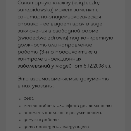
Санитарную книжку (książeczkę
sanepidowską) может заменять
санитарно-эпидемиологическая
справка – ее выдает врач в виде
заключения в свободной форме
(świadectwo zdrowia) под конкретную
должность или направление
работы (
З-н о профилактике и
контроле инфекционных
заболеваний у людей от 5.12.2008 г.
).
Это взаимозаменяемые документы,
в них указаны:
ФИО;
место работы или сфера деятельности;
перечень анализов с результатами;
допуск к работе;
дата проведения следующего