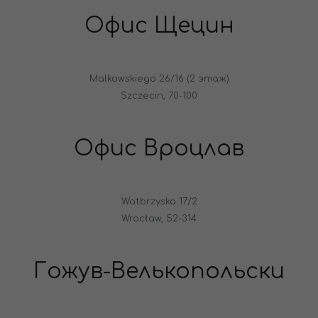
Офис Щецин
Malkowskiego 26/16 (2 этаж)
Szczecin, 70-100
Офис Вроцлав
Watbrzyska 17/2
Wrocław, 52-314
Гожув-Велькопольски