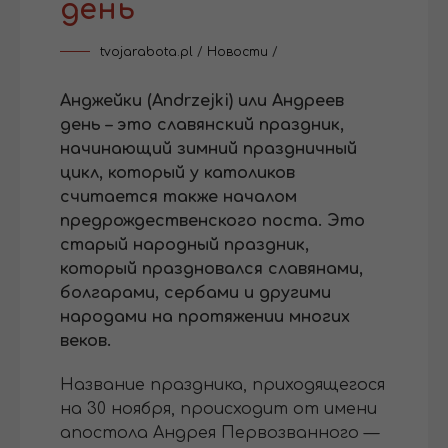
день
tvojarabota.pl
/
Новости
/
Анджейки (Andrzejki) или Андреев
день – это славянский праздник,
начинающий зимний праздничный
цикл, который у католиков
считается также началом
предрождественского поста. Это
старый народный праздник,
который праздновался славянами,
болгарами, сербами и другими
народами на протяжении многих
веков.
Название праздника, приходящегося
на 30 ноября, происходит от имени
апостола Андрея Первозванного —