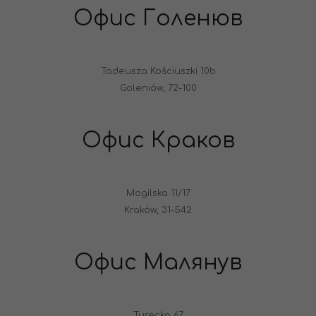
Офис Голенюв
Tadeusza Kościuszki 10b
Goleniów, 72-100
Офис Краков
Mogilska 11/17
Kraków, 31-542
Офис Малянув
Turecka 67