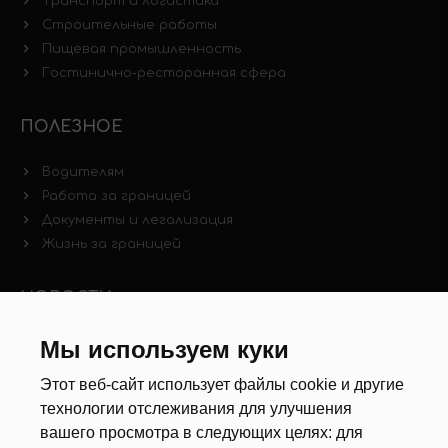
Транспорт и логистика
Строительные работы
Пищевая промышленность
Гостинично-ресторанная сфера
ПОЛЕЗНОЕ
Водителям
Работа за границей
Документы и легализация
Жизнь за границей
НОВОСТИ
Новости рынка труда
Мы используем куки
Другие новости
Этот веб-сайт использует файлы cookie и другие
технологии отслеживания для улучшения
РЕКРУТЕРЫ
вашего просмотра в следующих целях:
для