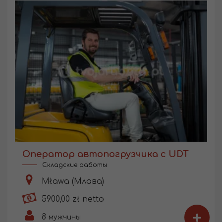
Оператор автопогрузчика с UDT
Складские работы
Mława (Млава)
5900,00 zł netto
+
8
мужчины