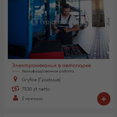
Электромеханик в автопарке
Квалифицированная работа
Gryfice (Грыфице)
7530 zł netto
+
2
мужчины