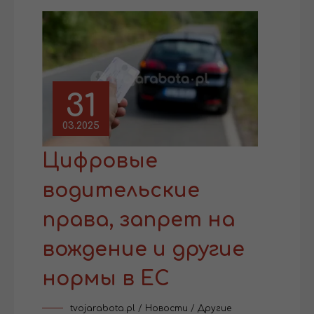
31
03.2025
Цифровые
водительские
права, запрет на
вождение и другие
нормы в ЕС
tvojarabota.pl
/
Новости
/
Другие