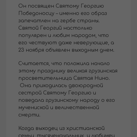
Он посвящен Святому Георгию
Победоносцу – именно его образ
запечатлен на гербе страны.
Святой Георгий настолько
популярен и любим народом, что
его чествуют даже неверующие, а
23 ноября объявлен выходным днем.
Считается, что положила начало
этому празднику великая грузинская
просветительница Святая Нино.
Она приходилась двоюродной
сестрой Святому Георгию и
поведала грузинскому народу о его
мучениской и величественной
смерти.
Когда выходец из христианской
семьи, тысяченачальник и любимец