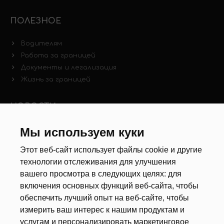
ПОЛЕЗНОЕ
Водителям
Работа за границей
Документы и легализация
Жизнь за границей
НОВОСТИ
Новости рынка труда
Мы используем куки
Другие новости
Этот веб-сайт использует файлы cookie и другие
технологии отслеживания для улучшения
РЕКРУТЕРЫ
вашего просмотра в следующих целях:
для
включения основных функций веб-сайта
,
чтобы
Анкета
обеспечить лучший опыт на веб-сайте
,
чтобы
Калькулятор дат
измерить ваш интерес к нашим продуктам и
Документы
услугам и персонализировать маркетинговое