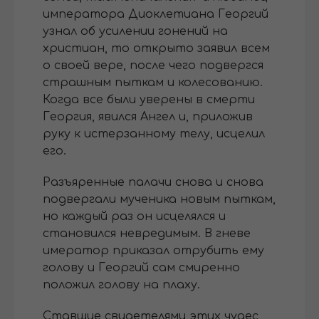
императора Диоклетиана Георгий
узнал об усилении гонений на
христиан, то открыто заявил всем
о своей вере, после чего подвергся
страшным пыткам и колесованию.
Когда все были уверены в смерти
Георгия, явился Ангел и, приложив
руку к истерзанному телу, исцелил
его.
Разъяренные палачи снова и снова
подвергали мученика новым пыткам,
но каждый раз он исцелялся и
становился невредимым. В гневе
имератор приказал отрубить ему
голову и Георгий сам смиренно
положил голову на плаху.
Ставшие свидетелями этих чудес,