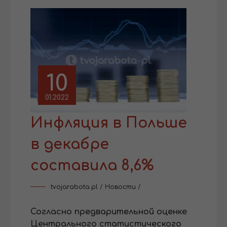
10
01.2022
Инфляция в Польше
в декабре
составила 8,6%
tvojarabota.pl
/
Новости
/
Согласно предварительной оценке
Центрального статистического