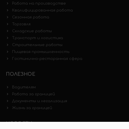
Работа на производстве
Квалифицированная работа
Сезонная работа
Торговля
Складские работы
Транспорт и логистика
Строительные работы
Пищевая промышленность
Гостинично-ресторанная сфера
ПОЛЕЗНОЕ
Водителям
Работа за границей
Документы и легализация
Жизнь за границей
НОВОСТИ