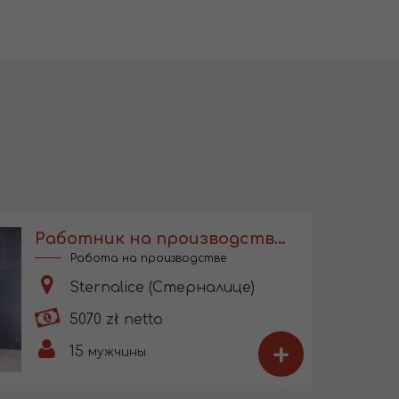
Работник на производстве пенопласта
Работа на производстве
Sternalice (Стерналице)
5070 zł netto
+
15
мужчины