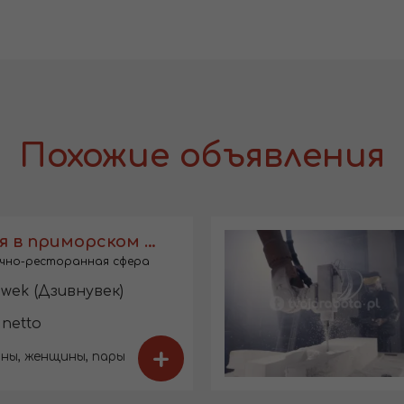
Похожие объявления
Горничная в приморском отеле
чно-ресторанная сфера
wek (Дзивнувек)
 netto
+
ны, женщины, пары