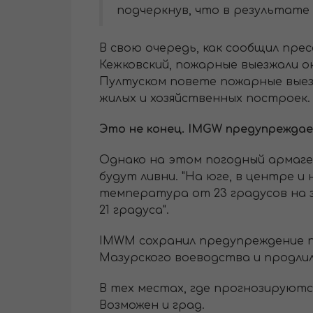
подчеркнув, что в результат
В свою очередь, как сообщил пр
Кежковский, пожарные выезжали ок
Пултуском повете пожарные выез
жилых и хозяйственных построек
Это не конец. IMGW предупрежда
Однако на этом погодный армагед
будут ливни. "На юге, в центре и
температура от 23 градусов на за
21 градуса".
IMWM сохранил предупреждение п
Мазурского воеводства и продли
В тех местах, где прогнозируются
Возможен и град.