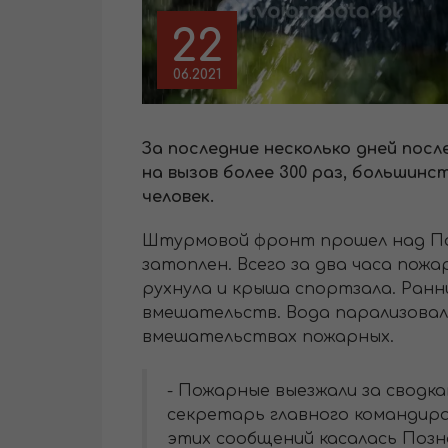
22
06.2021
За последние несколько дней пос
на вызов более 300 раз, большинс
человек.
Штурмовой фронт прошел над Пол
затоплен. Всего за два часа пожа
рухнула и крыша спортзала. Ранн
вмешательств. Вода парализовала
вмешательствах пожарных.
- Пожарные выезжали за сводкам
секретарь главного командира 
этих сообщений касалась Позна