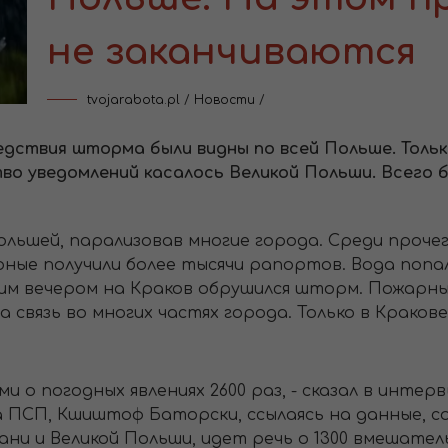
не заканчиваются
tvojarabota.pl
/
Новости
/
ледствия шторма были видны по всей Польше. Толь
тво уведомлений касалось Великой Польши. Всего 
ьшей, парализовав многие города. Среди прочег
рные получили более тысячи рапортов. Вода попал
им вечером на Краков обрушился шторм. Пожарные
 связь во многих частях города. Только в Краков
и о погодных явлениях 2600 раз, - сказал в интерв
ПСП, Кшиштоф Баторски, ссылаясь на данные, соб
ни и Великой Польши, идет речь о 1300 вмешатель