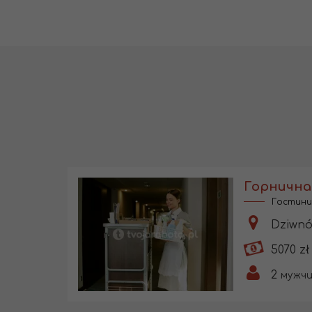
Гостини
Dziwnó
5070 zł
2
мужчи