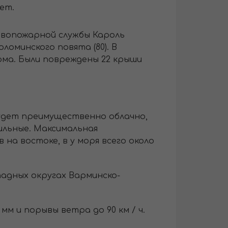
ет.
ивопожарной службы Кароль
ломинского повята (80). В
ма. Были повреждены 22 крыши
будет преимущественно облачно,
сильные. Максимальная
 на востоке, в у моря всего около
адных округах Варминско-
мм и порывы ветра до 90 км / ч.