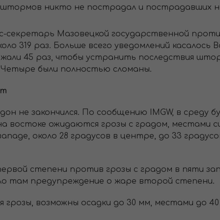
е штормов никто не пострадал и пострадавших н
есс-секретарь Мазовецкой государственной прот
оло 319 раз. Больше всего уведомлений касалось Во
жали 45 раз, чтобы устранить последствия штор
. Четыре были полностью сломаны.
ет
он не закончился. По сообщению IMGW, в среду 
 на востоке ожидаются грозы с градом, местами 
паде, около 28 градусов в центре, до 33 градусов
ервой степени против грозы с градом в пяти зап
ло там предупреждение о жаре второй степени.
 грозы, возможны осадки до 30 мм, местами до 40 