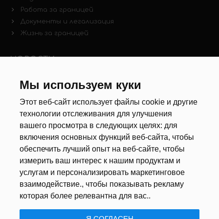
Работа за границей
Документы и легализация
Жизнь за границей
НОВОСТИ
Мы используем куки
Новости рынка труда
Другие новости
Этот веб-сайт использует файлы cookie и другие
технологии отслеживания для улучшения
РЕКРУТЕРЫ
вашего просмотра в следующих целях:
для
включения основных функций веб-сайта
,
чтобы
Анкета
обеспечить лучший опыт на веб-сайте
,
чтобы
Калькулятор дат
измерить ваш интерес к нашим продуктам и
Документы
услугам и персонализировать маркетинговое
взаимодействие.
,
чтобы показывать рекламу
О НАС
которая более релевантна для вас.
.
Я СОГЛАСЕН