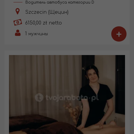
Водитель автобуса категории D
Szczecin (Щецин)
6150,00 zł netto
+
1
мужчины