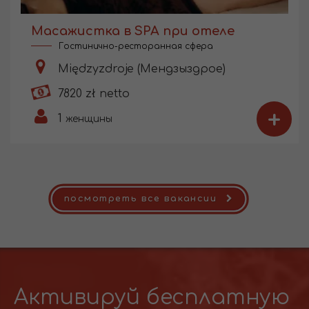
Масажистка в SPA при отеле
Гостинично-ресторанная сфера
Międzyzdroje (Мендзыздрое)
7820 zł netto
+
1
женщины
посмотреть все вакансии
Активируй бесплатную