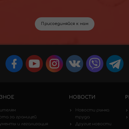
Присоединяйся к нам
ЗНОЕ
НОВОСТИ
Р
ителям
Новости рынка
ота за границей
труда
ументы и легализация
Другие новости