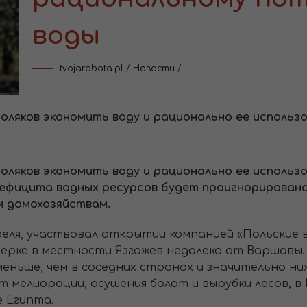
воды
tvojarabota.pl
/
Новости
/
оляков экономить воду и рационально ее использ
оляков экономить воду и рационально ее использо
ефицита водных ресурсов будет проигнорирована,
м домохозяйствам.
преля, участвовал открытии компанией «Польские
ерке в местности Язгажев недалеко от Варшавы.
меньше, чем в соседних странах и значительно ни
ет мелиорации, осушения болот и вырубки лесов, 
 Египта.