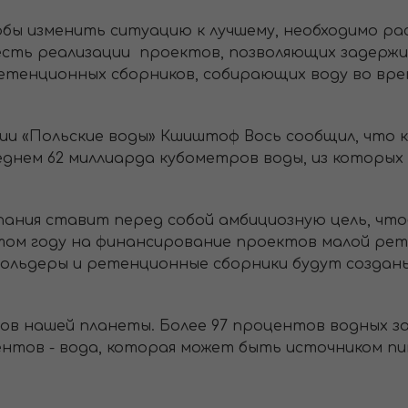
бы изменить ситуацию к лучшему, необходимо р
есть реализации проектов, позволяющих задержив
етенционных сборников, собирающих воду во вре
.
и «Польские воды» Кшиштоф Вось сообщил, что к
нем 62 миллиарда кубометров воды, из которых 
ания ставит перед собой амбициозную цель, что
 этом году на финансирование проектов малой р
Польдеры и ретенционные сборники будут созданы 
в нашей планеты. Более 97 процентов водных зап
оцентов - вода, которая может быть источником п