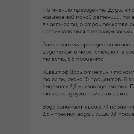
По мнению президенты Дуды, что
называемой малой ретенции, то 
в частности, о строительстве р
использоваться в периоды засухи
Заместитель президента компани
водотокам в море стекают в сред
то есть, 6,5 процента.
Кшиштоф Вось отметил, что комп
то есть, около 15 процентов. В
выделить 2,2 миллиарда злотых. 
также на других польских реках.
Вода занимает свыше 70 проценто
2,5 – пресная вода и лишь 0,6 пр