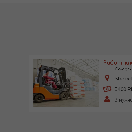
Работник
Складск
Sterna
5400 P
3
мужч