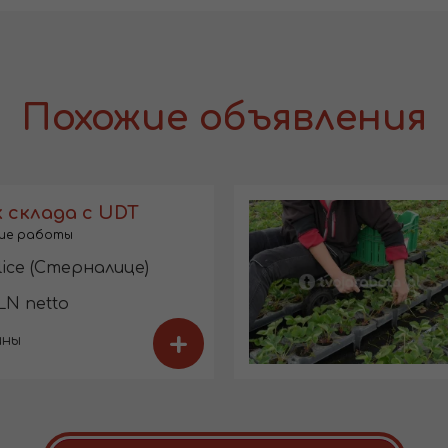
Похожие объявления
 склада с UDT
ие работы
lice (Стерналице)
LN netto
+
ины