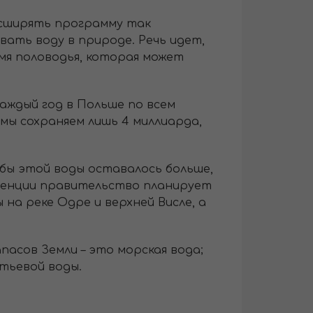
асширять программу так
ать воду в природе. Речь идет,
мя половодья, которая может
аждый год в Польше по всем
мы сохраняем лишь 4 миллиарда,
бы этой воды оставалось больше,
етенции правительство планирует
на реке Одре и верхней Висле, а
асов Земли – это морская вода;
итьевой воды.