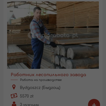
Работник лесопильного завода
Работа на производстве
Bydgoszcz (Быдгощ)
5570 zł
+
3
мужчины