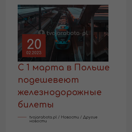
20
02.2023
С 1 марта в Польше
подешевеют
железнодорожные
билеты
tvojarabota.pl
/
Новости
/
Другие
новости