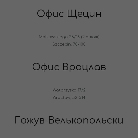
Офис Щецин
Malkowskiego 26/16 (2 этаж)
Szczecin, 70-100
Офис Вроцлав
Watbrzyska 17/2
Wrocław, 52-314
Гожув-Велькопольски