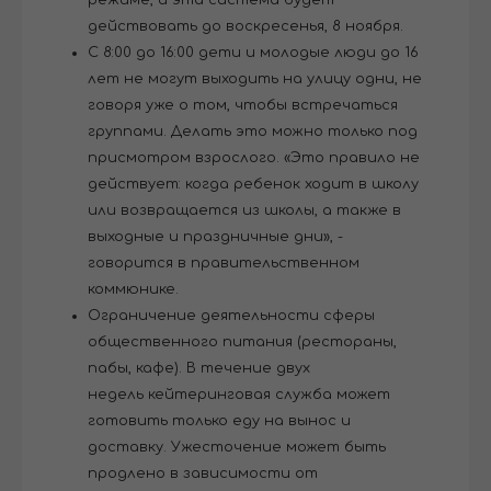
действовать до воскресенья, 8 ноября.
С 8:00 до 16:00 дети и молодые люди до 16
лет не могут выходить на улицу одни, не
говоря уже о том, чтобы встречаться
группами. Делать это можно только под
присмотром взрослого. «Это правило не
действует: когда ребенок ходит в школу
или возвращается из школы, а также в
выходные и праздничные дни», -
говорится в правительственном
коммюнике.
Ограничение деятельности сферы
общественного питания (рестораны,
пабы, кафе). В течение двух
недель кейтеринговая служба может
готовить только еду на вынос и
доставку. Ужесточение может быть
продлено в зависимости от