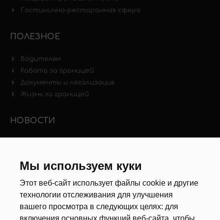
Гостинично-ресторанная сфера
ПОЛЕЗНОЕ
Водителям
Работа за границей
Документы и легализация
Жизнь за границей
НОВОСТИ
Новости рынка труда
Другие новости
Мы используем куки
РЕКРУТЕРЫ
Этот веб-сайт использует файлы cookie и другие
технологии отслеживания для улучшения
Анкета
вашего просмотра в следующих целях:
для
Калькулятор дат
включения основных функций веб-сайта
,
чтобы