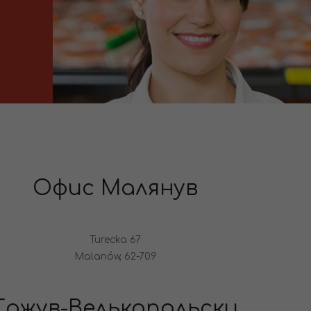
Офис Малянув
Turecka 67
Malanów, 62-709
Гожув-Велькопольски