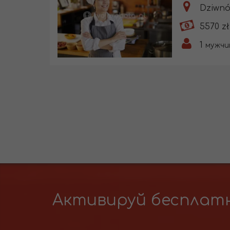
Dziwnó
5570 zł
1
мужчи
Активируй бесплатн