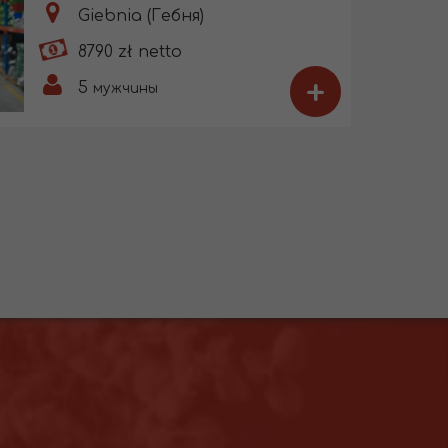
Giebnia (Гебня)
8790 zł netto
+
5
мужчины