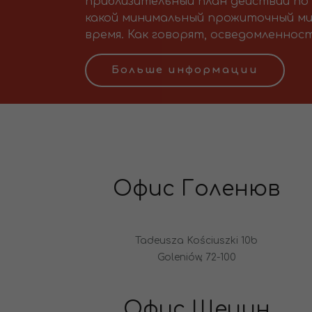
приблизительный план действий по 
какой минимальный прожиточный ми
время. Как говорят, осведомленност
Больше информации
Офис Голенюв
Tadeusza Kościuszki 10b
Goleniów, 72-100
Офис Щецин