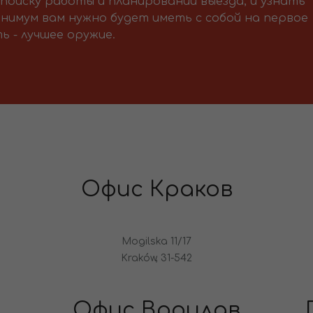
поиску работы и планировании выезда; и узнать
нимум вам нужно будет иметь с собой на первое
ь - лучшее оружие.
Офис Краков
Mogilska 11/17
Kraków, 31-542
Офис Вроцлав