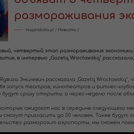
размораживания эк
tvojarabota.pl
/
Новости
/
овый, четвертый этап размораживания экономики.
тия, в интервью „Gazetą Wrocławską” рассказала,
двига Эмилевич рассказала „Gazetą Wrocławską”
бя запуск театров, кинотеатров и фитнес-клубов
 будут сразу открыты, а через неделю после объя
 которые ожидают нас в середине следующего ме
ы смогут пригласить до 50 человек. Также будут
тельство разморозит аэропорты, мы сможем поех