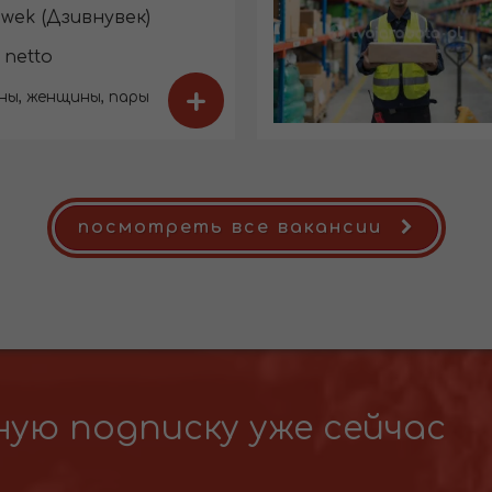
wek (Дзивнувек)
 netto
+
ны, женщины, пары
посмотреть все вакансии
ую подписку уже сейчас