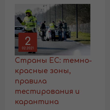
2
02.2021
Страны ЕС: темно-
красные зоны,
правила
тестирования и
карантина