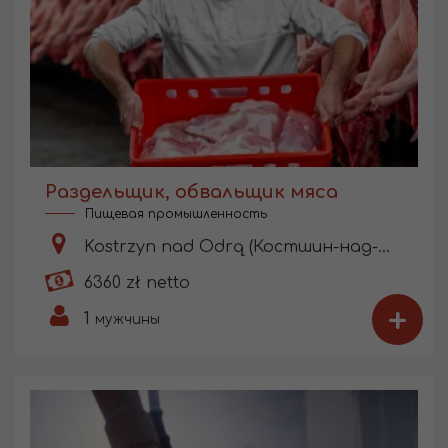
Раздельщик, обвальщик мяса
Пищевая промышленность
Kostrzyn nad Odrą (Костшин-над-Одрой)
6360 zł netto
+
1
мужчины