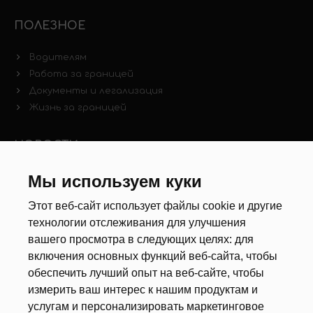
ПОЛЕЗНОЕ
Водителям
Работа за границей
Документы и легализация
Жизнь за границей
НОВОСТИ
Мы используем куки
Новости рынка труда
Другие новости
Этот веб-сайт использует файлы cookie и другие
технологии отслеживания для улучшения
РЕКРУТЕРЫ
вашего просмотра в следующих целях:
для
включения основных функций веб-сайта
,
чтобы
Анкета
обеспечить лучший опыт на веб-сайте
,
чтобы
Калькулятор дат
измерить ваш интерес к нашим продуктам и
Документы
услугам и персонализировать маркетинговое