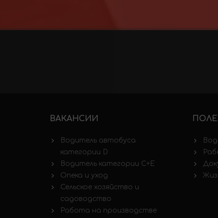
ВАКАНСИИ
ПОЛЕ
Водитель автобуса
Вод
категории D
Раб
Водитель категории C+E
Док
Опека и уход
Жиз
Сельское хозяйство и
садоводство
Работа на производстве