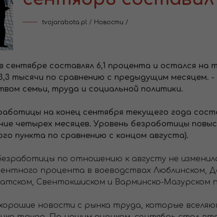
tvojarabota.pl
/
Новости
/
сентябре составлял 6,1 процента и остался на то
,3 тысячи по сравнению с предыдущим месяцем. - 
вом семьи, труда и социальной политики.
аботицы на конец сентября текущего года состав
ние четырех месяцев. Уровень безработицы повыс
ого пункта по сравнению с концом августа).
езработицы по отношению к августу не изменилас
оцентного процента в воеводствах Люблинском, Д
атском, Свентокшиском и Варминско-Мазурском п
хорошие новости с рынка труда, которые вселяю