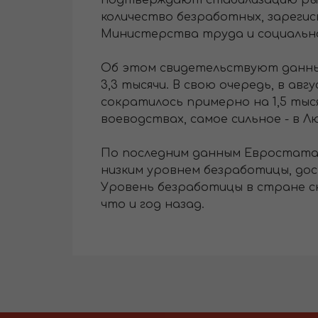
подтверждают стабилизацию рынк
количество безработных, зареги
Министерства труда и социальн
Об этом свидетельствуют данные
3,3 тысячи. В свою очередь, в а
сократилось примерно на 1,5 тыс
воеводствах, самое сильное - в Люб
По последним данным Евростата, 
низким уровнем безработицы, дост
Уровень безработицы в стране сни
что и год назад.