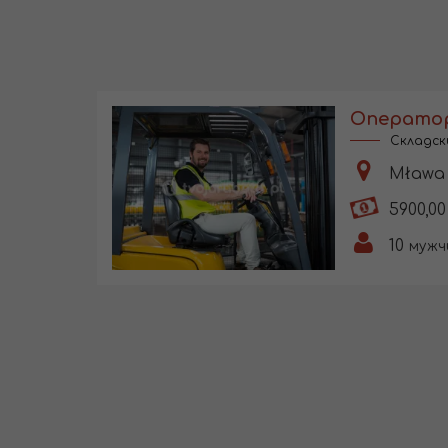
Складск
Mława 
5900,00
10
мужч