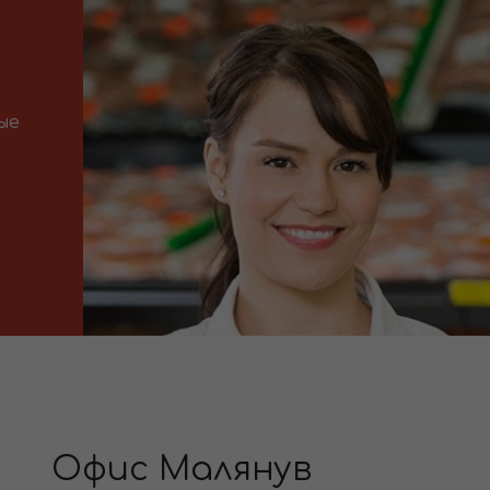
ые
Офис Малянув