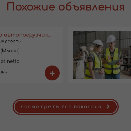
Похожие объявления
Оператор автопогрузчика с UDT
ие работы
(Млава)
 zł netto
+
ины
посмотреть все вакансии