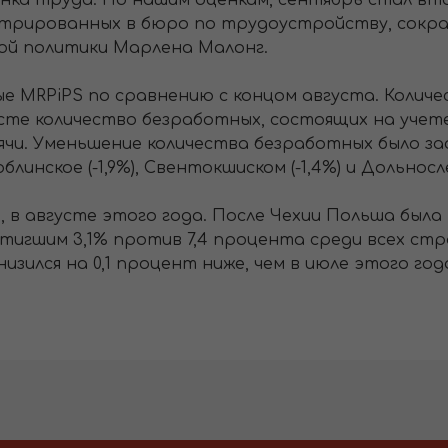
а труда. По нашим оценкам, сентябрь стал вто
стрированных в бюро по трудоустройству, сокра
ой политики Марлена Малонг.
 MRPiPS по сравнению с концом августа. Количе
вгусте количество безработных, состоящих на уче
ячи. Уменьшение количества безработных было заф
линское (-1,9%), Свентокшиском (-1,4%) и Дольнослен
в августе этого года. После Чехии Польша была
игшим 3,1% против 7,4 процента среди всех стра
зился на 0,1 процент ниже, чем в июле этого год