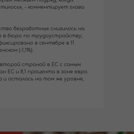
рым месяцем подряд, когда
тилось», - комментирует глава
ство безработных снизилось на
те в бюро по трудоустройству,
иксировано в сентябре в 11
ском (-1,1%).
 второй страной в ЕС с самым
н ЕС и 8,1 процента в зоне евро.
а и осталась на том же уровне,