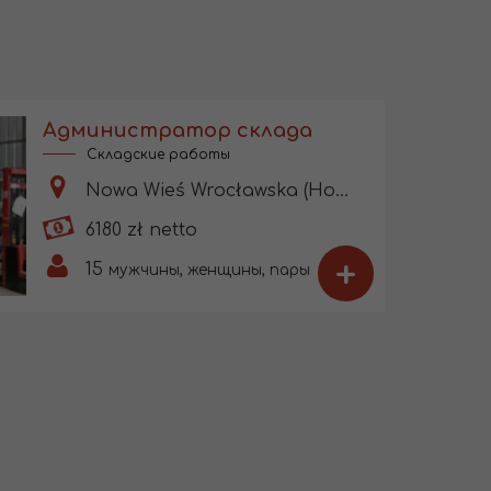
Администратор склада
Складские работы
Nowa Wieś Wrocławska (Нова Весь-Вроцлавська)
6180 zł netto
+
15
мужчины, женщины, пары