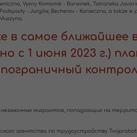
niczna, Vysny Komamik - Barwinek, Tatranska Javorin
odspady - Jurgów, Becherov - Konieczna, a także w pr
 Muszyna.
е в самое ближайшее 
о с 1 июня 2023 г.) пл
пограничный контрол
а незаконных мигрантов, попадающих на террито
ского агентства по трудоустройству Tvojarabot