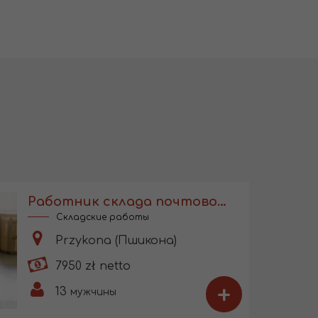
Работник склада почтовой компании
Складские работы
Przykona (Пшикона)
7950 zł netto
+
13
мужчины