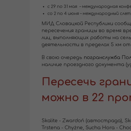
с 29 по 31 мая – международная кон
со 2 по 4 июня – международный сле
МИД Словацкой Республики сообща
пересечения границы во время вр
лиц, выполняющих работы на сель
деятельности в пределах 5 км от
В свою очередь
погранслужба По
наличие проездного документа (у
Пересечь гран
можно в 22 про
Skalite - Zwardoń (автострада), Ska
Trstena - Chyżne, Sucha Hora - Choc