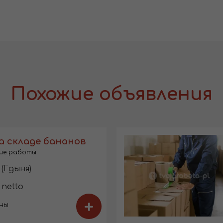
Похожие объявления
а складе бананов
ие работы
(Гдыня)
 netto
+
ны