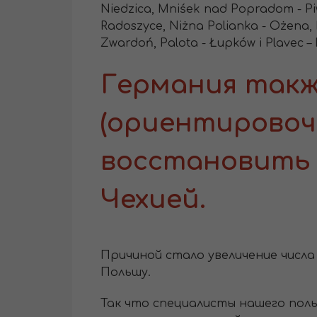
Niedzica, Mniśek nad Popradom - Piw
Radoszyce, Niżna Polianka - Ożena, P
Zwardoń, Palota - Łupków i Plavec –
Германия такж
(ориентировочн
восстановить 
Чехией.
Причиной стало увеличение числ
Польшу.
Так что специалисты нашего поль