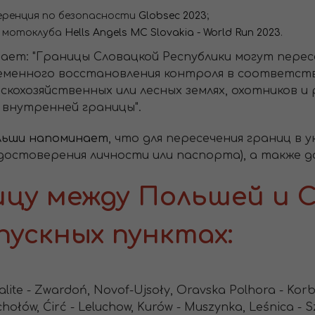
ференция по безопасности
Globsec 2023
;
т мотоклуба
Hells Angels MC Slovakia - World Run 2023
.
ет: "Границы Словацкой Республики могут перес
еменного восстановления контроля в соответстви
скохозяйственных или лесных землях, охотников и
 внутренней границы".
льши напоминает
, что для пересечения границ в 
достоверения личности или паспорта), а также 
ицу между Польшей и 
пускных пунктах:
lite - Zwardoń, Novof-Ujsoły, Oravska Polhora - Korb
hołów, Ćirć - Leluchow, Kurów - Muszynka, Leśnica - 