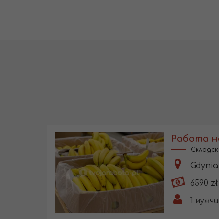
Работа н
Складск
Gdynia 
6590 zł
1
мужчи