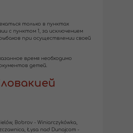
екаться только в пунктах
и с пунктом 1, за исключением
 рыбаков при осуществлении своей
указанное время необходимо
документов детей.
Словакией
ielów, Bobrov - Winiarczykówka,
Szczawnica, Łysa nad Dunajcom -