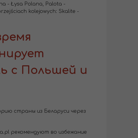
a - Łysa Polana, Palota -
zejściach kolejowych: Skalite -
время
анирует
ь с Польшей и
рию страны из Беларуси через
a.pl рекомендуют во избежание