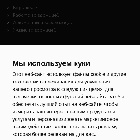
Водителям
Работа за границей
Документы и легализация
Жизнь за границей
НОВОСТИ
Новости рынка труда
Мы используем куки
Другие новости
Этот веб-сайт использует файлы cookie и другие
технологии отслеживания для улучшения
РЕКРУТЕРЫ
вашего просмотра в следующих целях:
для
включения основных функций веб-сайта
,
чтобы
Анкета
обеспечить лучший опыт на веб-сайте
,
чтобы
Калькулятор дат
измерить ваш интерес к нашим продуктам и
Документы
услугам и персонализировать маркетинговое
взаимодействие.
,
чтобы показывать рекламу
О НАС
которая более релевантна для вас.
.