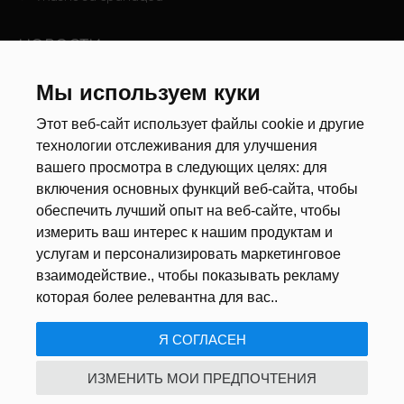
НОВОСТИ
Новости рынка труда
Мы используем куки
Другие новости
Этот веб-сайт использует файлы cookie и другие
технологии отслеживания для улучшения
РЕКРУТЕРЫ
вашего просмотра в следующих целях:
для
включения основных функций веб-сайта
,
чтобы
Анкета
обеспечить лучший опыт на веб-сайте
,
чтобы
Калькулятор дат
измерить ваш интерес к нашим продуктам и
Документы
услугам и персонализировать маркетинговое
взаимодействие.
,
чтобы показывать рекламу
О НАС
которая более релевантна для вас.
.
Я СОГЛАСЕН
ПОЛИТИКА КОНФИДЕНЦИАЛЬНОСТИ
/
USTAWIENIA COOKIE
ИЗМЕНИТЬ МОИ ПРЕДПОЧТЕНИЯ