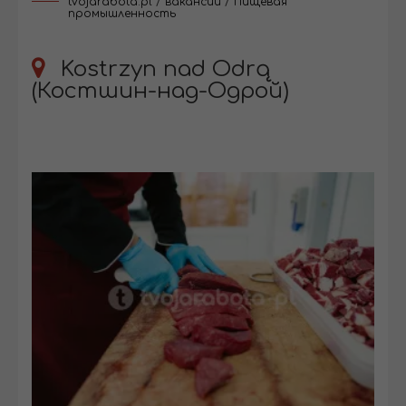
tvojarabota.pl
/
вакансии
/
Пищевая
промышленность
Kostrzyn nad Odrą
(Костшин-над-Одрой)