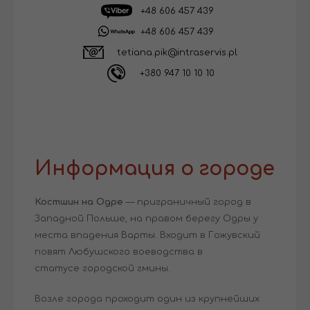
+48 606 457 439
+48 606 457 439
tetiana.pik@intraservis.pl
+380 947 10 10 10
Информация о городе
Костшин на Одре
— приграничный город в
Западной Польше, на правом берегу Одры у
места впадения Варты. Входит в Гожувский
повят Любушского воеводства в
статусе городской гмины.
Возле города проходит один из крупнейших