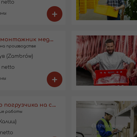
 netto
+
ины
Младший монтажник медицинских изделий
на производстве
в (Zambrów)
 netto
+
ины
Оператор погрузчика на складе
ие работы
(Калиш)
 netto