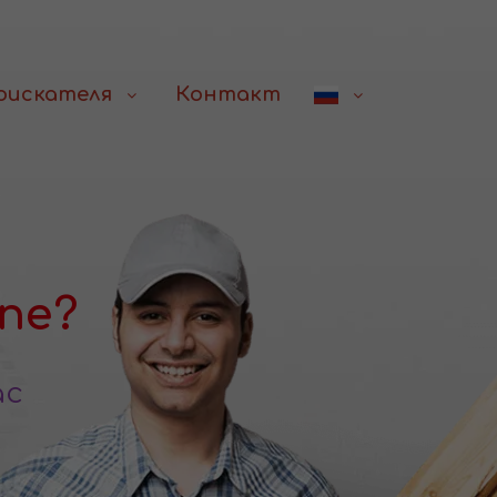
соискателя
Контакт
пе?
ас