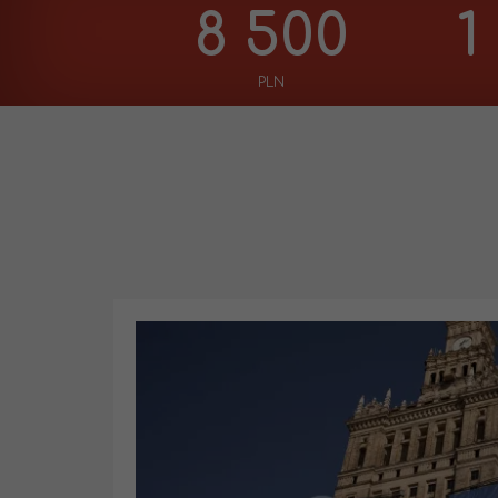
8 500
1
PLN