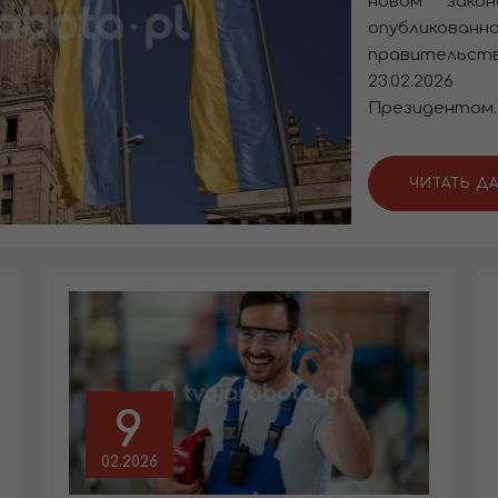
новом закон
опублик
правительств
23.02.20
Президентом.UP
ЧИТАТЬ Д
9
02.2026