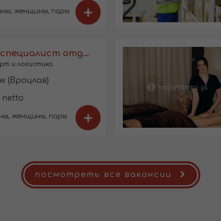
+
ны, женщины, пары
Младший специалист отдела логистики
рт и логистика
w (Вроцлав)
 netto
+
ны, женщины, пары
посмотреть все вакансии