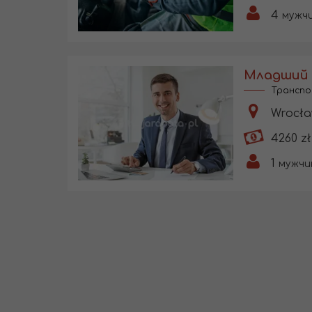
4
мужчи
Транспо
Wrocła
4260 zł
1
мужчи