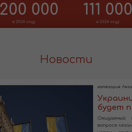
 200 000
111 00
в 2024 году
в 2024 году
Новости
категория:
Лега
Украинц
будет п
Ожидаемый 
вопросе легал