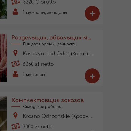
3220 € brutto
+
1
мужчины, женщины
Раздельщик, обвальщик мяса
Пищевая промышленность
Kostrzyn nad Odrą (Костшин-над-Одрой)
6360 zł netto
+
1
мужчины
Комплектовщик заказов
Складские работы
Krosno Odrzańskie (Кросно-Оджаньске)
7000 zł netto