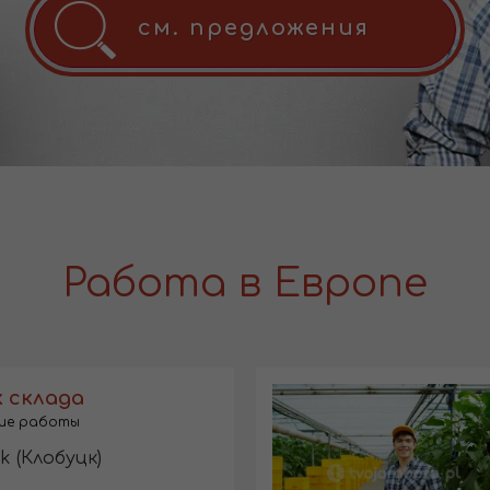
см. предложения
Работа в Европе
 склада
ие работы
k (Клобуцк)