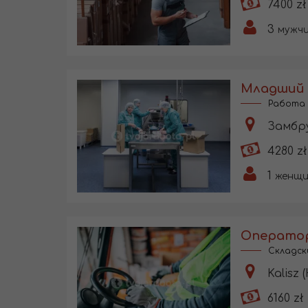
7400 zł
3
мужч
Работа 
Замбру
4280 zł
1
женщ
Складск
Kalisz 
6160 zł