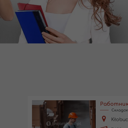
Работник
Складск
Kłobuc