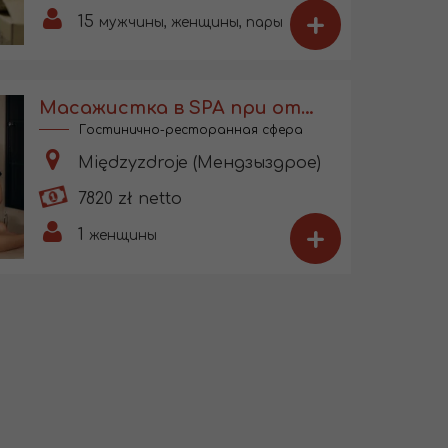
+
15
мужчины, женщины, пары
Масажистка в SPA при отеле
Гостинично-ресторанная сфера
Międzyzdroje (Мендзыздрое)
7820 zł netto
+
1
женщины