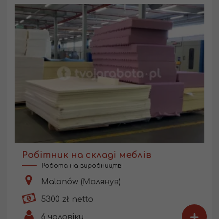
Робітник на складі меблів
Робота на виробництві
Malanów (Малянув)
5300 zł netto
+
6
чоловіки