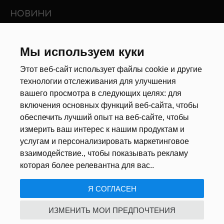
НОВИНИ
Новини ринку праці
Інші новини
Мы используем куки
Этот веб-сайт использует файлы cookie и другие
РЕКРУТЕРИ
технологии отслеживания для улучшения
вашего просмотра в следующих целях:
для
Анкета
включения основных функций веб-сайта
,
чтобы
Калькулятор дат
обеспечить лучший опыт на веб-сайте
,
чтобы
Документи
измерить ваш интерес к нашим продуктам и
услугам и персонализировать маркетинговое
ПРО НАС
взаимодействие.
,
чтобы показывать рекламу
которая более релевантна для вас.
.
ПОЛІТИКА КОНФІДЕНЦІЙНОСТІ
/
НАЛАШТУВАННЯ ФАЙЛІВ
Я СОГЛАСЕН
COOKIE
ИЗМЕНИТЬ МОИ ПРЕДПОЧТЕНИЯ