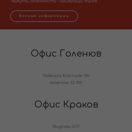
кажуть, обізнаність - найкраща зброя.
Больше информации
Офис Голенюв
Tadeusza Kościuszki 10b
Goleniów, 72-100
Офис Краков
Mogilska 11/17