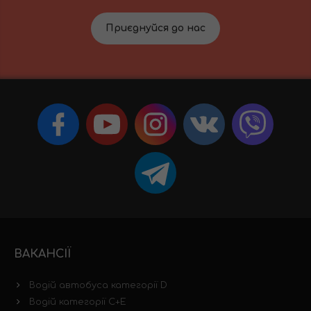
Приєднуйся до нас
ВАКАНСІЇ
Водій автобуса категорії D
Водій категорії C+E