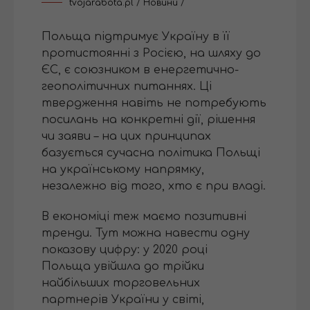
tvojarabota.pl
/
Новини
/
Польща підтримує Україну в її
протистоянні з Росією, на шляху до
ЄС, є союзником в енергетично-
геополітичних питаннях. Ці
твердження навіть не потребують
посилань на конкретні дії, рішення
чи заяви – на цих принципах
базується сучасна політика Польщі
на українському напрямку,
незалежно від того, хто є при владі.
В економіці теж маємо позитивні
тренди. Тут можна навести одну
показову цифру: у 2020 році
Польща увійшла
до трійки
найбільших торговельних
партнерів України у світі,