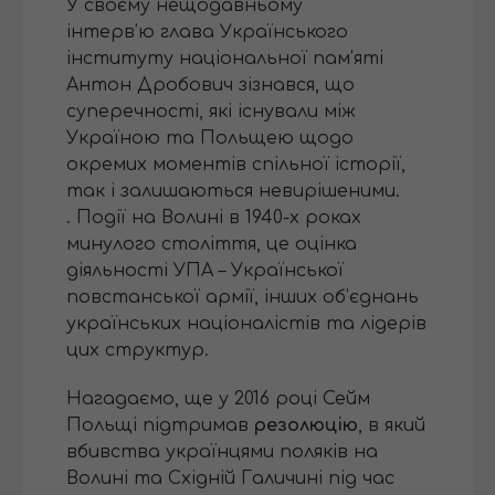
У своєму нещодавньому
інтерв’ю глава Українського
інституту національної пам’яті
Антон Дробович зізнався, що
суперечності, які існували між
Україною та Польщею щодо
окремих моментів спільної історії,
так і залишаються невирішеними.
. Події на Волині в 1940-х роках
минулого століття, це оцінка
діяльності УПА – Української
повстанської армії, інших об’єднань
українських націоналістів та лідерів
цих структур.
Нагадаємо, ще у 2016 році Сейм
Польщі підтримав
резолюцію
, в який
вбивства українцями поляків на
Волині та Східній Галичині під час