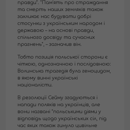
правди". "Пам’ять про страждання
та смерть наших земляків також
закликає нас будувати добрі
стосунки з українським народом і
державою – на основі правди,
спільного досвіду та сучасних
прагнень", – зазначив він.
Тобто позиція польської сторони є
чіткою, однозначною і послідовною:
Волинська трагедія була геноцидом,
в якому винні українські
націоналісти.
В резолюції Сейму згадуються і
напади поляків на українців, але
вони названі "польськими діями у
відповідь щодо українських сіл, під
час яких також гинуло цивільне