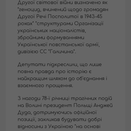
Другої світової війни визначено як
"геноцид, вчинений щодо громадян
Другої Речі Посполитої в 1943-45
роках" "структурами Організації
українських націоналістів,
збройними формуваннями
Української повстанської армії,
дивізією СС "Галичина".
Депутати підкреслили, що лише
повна правда про історію є
найкращим шляхом до об’єднання і
взаємного прощення.
З нагоди 78-ї річниці трагічних подій
на Волині президент Польщі Анджей
Дуда, дотримуючись офіційної
позиції, закликав будувати добрі
відносини з Україною "на основі