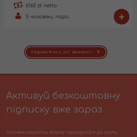
6160 zł netto
+
5
чоловіки, пари
подивитись усі вакансії
Активуй безкоштовну
підписку вже зараз
Заповни коротку форму і приєднуйся до групи