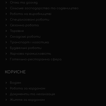
Опіка та догляд
Сільське господарство та садівництво
Робота на виробництві
Спеціалізовані роботи
Сезонна робота
Торгівля
Складські роботи
Транспорт і логістика
Будівельні роботи
Харчова промисловість
Готельно-ресторанна сфера
КОРИСНЕ
Водіям
Робота за кордоном
Документи та легалізація
Життя за кордоном