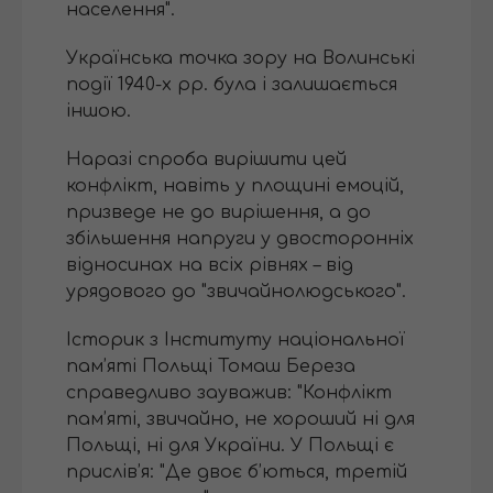
населення".
Українська точка зору на Волинські
події 1940-х рр. була і залишається
іншою.
Наразі спроба вирішити цей
конфлікт, навіть у площині емоцій,
призведе не до вирішення, а до
збільшення напруги у двосторонніх
відносинах на всіх рівнях – від
урядового до "звичайнолюдського".
Історик з Інституту національної
пам’яті Польщі Томаш Береза
справедливо зауважив: "Конфлікт
пам’яті, звичайно, не хороший ні для
Польщі, ні для України. У Польщі є
прислів’я: "Де двоє б’ються, третій