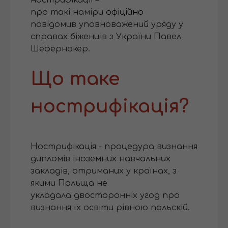
про такі наміри
офіційно
повідомив уповноважений уряду у
справах біженців з України Павел
Шефернакер.
Що таке
нострифікація?
Нострифікація - процедура визнання
дипломів іноземних навчальних
закладів, отриманих у країнах, з
якими Польща не
укладала двосторонніх угод про
визнання їх освіти рівною польскій.