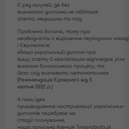
Є ряд галузей, де без
визнаного диплома не обійтися:
освіта, медицина та под.
Проблема болюча, тому про
необхідність її вирішення періодично нагад
і Єврокомісія:
«Якщо український диплом про
вищу освіту й кваліфікацію відповідає усім
вимогам Болонського процесу, то
його слід визнавати автоматично»
(
Рекомендація Єрокомісії від 5
квітня 2022
р.).
А поки ідея
пришвидшення нострифікації українських
дипломів перебуває на
стадії планування,
наша польська Агенція Tvojarabota.pl