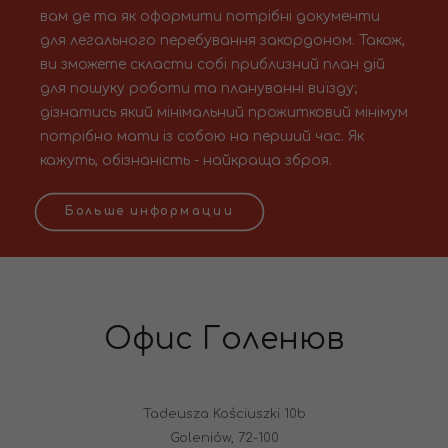
вам де та як оформити потрібні документи
для легального перебування закордоном. Також,
ви зможете скласти собі приблизний план дій
для пошуку роботи та плануванні виїзду;
дізнатись який мінімальний прожитковий мінімум
потрібно мати із собою на перший час. Як
кажуть, обізнаність - найкраща зброя.
Больше информации
Офис Голенюв
Tadeusza Kościuszki 10b
Goleniów, 72-100