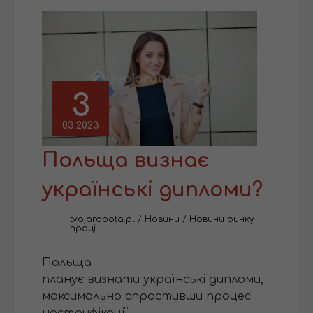
3
03.2023
Польща визнає
українські дипломи?
tvojarabota.pl
/
Новини
/
Новини ринку
праці
Польща
планує визнати українські дипломи,
максимально спростивши процес
нострифікації –