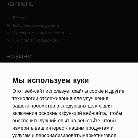
КОРИСНЕ
Водіям
Робота за кордоном
Документи та легалізація
Життя за кордоном
НОВИНИ
Новини ринку праці
Інші новини
Мы используем куки
Этот веб-сайт использует файлы cookie и другие
РЕКРУТЕРИ
технологии отслеживания для улучшения
вашего просмотра в следующих целях:
для
Анкета
включения основных функций веб-сайта
,
чтобы
Калькулятор дат
обеспечить лучший опыт на веб-сайте
,
чтобы
Документи
измерить ваш интерес к нашим продуктам и
услугам и персонализировать маркетинговое