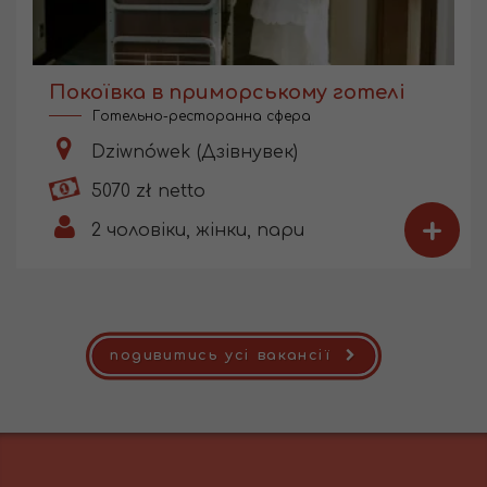
Покоївка в приморському готелі
Готельно-ресторанна сфера
Dziwnówek (Дзівнувек)
5070 zł netto
+
2
чоловіки, жінки, пари
подивитись усі вакансії