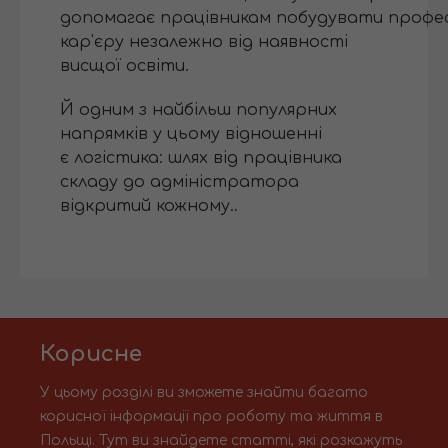
допомагає працівникам побудувати профес
кар'єру незалежно від наявності
висщої освіти.
Й одним з найбільш популярних
напрямків у цьому відношенні
є логістика: шлях від працівника
складу до адміністратора
відкритий кожному..
Корисне
У цьому розділі ви зможете знайти багато
корисної інформації про роботу та життя в
Польщі. Тут ви знайдете статті, які розкажуть