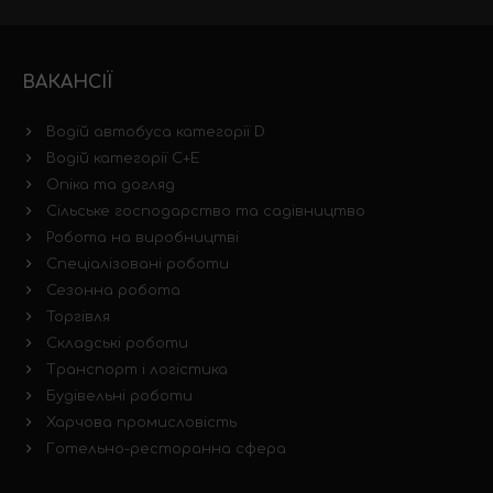
ВАКАНСІЇ
Водій автобуса категорії D
Водій категорії C+E
Опіка та догляд
Сільське господарство та садівництво
Робота на виробництві
Спеціалізовані роботи
Сезонна робота
Торгівля
Складські роботи
Транспорт і логістика
Будівельні роботи
Харчова промисловість
Готельно-ресторанна сфера