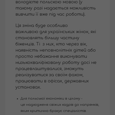
володієте польскою мовою (у
такому разі надається можливість
вивчити її вже під час роботи).
Ця зміна буде особливо
важливою для українських жінок, які
становлять більшу частину
біженців. Ті з них, кто через вік,
наявність неповнолітніх дітей або
просто небажання виконувати
низькокваліфіковану роботу досі не
працевлаштувалися, зможуть
реалізуватися за своїм фахом,
працювати в офісах, державних
установах.
Для польської економіки в цілому -
це надходженя свіжих кадрів до напрямків,
яким критично бракує спеціалістів.