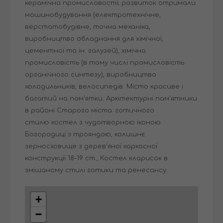
керамічна промисловості; розвиток отримали
машинобудування (електротехнічне,
верстатобудівне, точна механіка,
виробництво обладнання для хімічної,
цементної та ін. галузей), хімічна
промисловість (в тому числі промисловість
органічного синтезу), виробництво
холодильників, велосипедів. Місто красиве і
багатий на пам'ятки. Архітектурні пам'ятники
в районі Старого міста: готичного
стилю костел з чудотворною іконою
Богородиці з трояндою, колишнє
зерносховище з дерев'яної каркасної
конструкції 18-19 ст., Костел кларисок в
змішаному стилі готики та ренесансу.
+
−