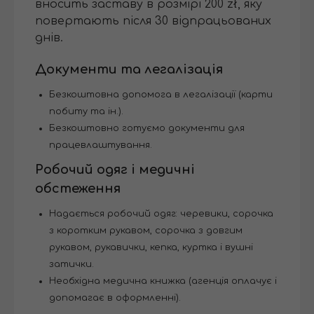
вносить заставу в розмірі 200 zł, яку
повертають після 30 відпрацьованих
днів.
Документи та легалізація
Безкоштовна допомога в легалізації (карти
побиту та ін.).
Безкоштовно готуємо документи для
працевлаштування.
Робочий одяг і медичні
обстеження
Надається робочий одяг: черевики, сорочка
з коротким рукавом, сорочка з довгим
рукавом, рукавички, кепка, куртка і вушні
затички.
Необхідна медична книжка (агенція оплачує і
допомагає в оформленні).