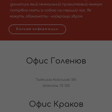
дізнатись який мінімальний прожитковий мінімум
потрібно мати із собою на перший час. Як
кажуть, обізнаність - найкраща зброя.
Больше информации
Офис Голенюв
Tadeusza Kościuszki 10b
Goleniów, 72-100
Офис Краков