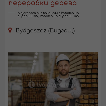
переробки дерева
tvojarabota.pl
/
вакансии
/
Робота на
виробництві
,
Робота на виробництві
Bydgoszcz (Бидгощ)