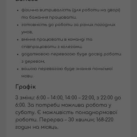
фізична витривалість (для роботи на дворі)
та бажання працювати;
готовність до роботи за різних погодних
умов;
вміння працювати в команді та
співпрацювати з колегами;
додатковою перевагою буде досвід роботи
з деревом;
вашою перевагою буде знання польської
мови.
Графік
3 зміни: 6:00 – 14:00, 14:00 – 22:00, з 22:00 до
6:00. За потреби можлива робота у
суботу. Є можливість понаднормової
роботи. Перерва – 30 хвилин; 168–220
годин на місяць.