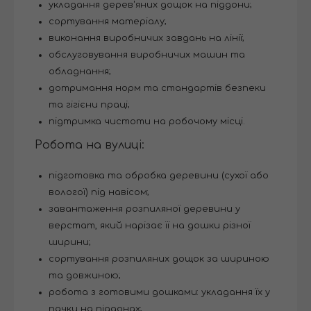
укладання дерев'яних дощок на піддони;
сортування матеріалу;
виконання виробничих завдань на лінії;
обслуговування виробничих машин та
обладнання;
дотримання норм та стандартів безпеки
та гігієни праці;
підтримка чистоти на робочому місці.
Робота на вулиці:
підготовка та обробка деревини (сухої або
вологої) під навісом;
завантаження розпиляної деревини у
верстат, який нарізає її на дошки різної
ширини;
сортування розпиляних дощок за шириною
та довжиною;
робота з готовими дошками: укладання їх у
пачки на піддонах;