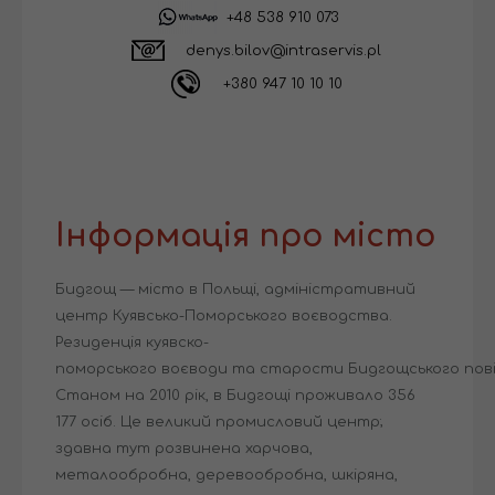
+48 538 910 073
denys.bilov@intraservis.pl
+380 947 10 10 10
Інформація про місто
Бидгощ — місто в Польщі, адміністративний
центр Куявсько-Поморського воєводства.
Резиденція куявско-
поморського воєводи та старости Бидгощського пові
Станом на 2010 рік, в Бидгощі проживало 356
177 осіб. Це великий промисловий центр;
здавна тут розвинена харчова,
металообробна, деревообробна, шкіряна,