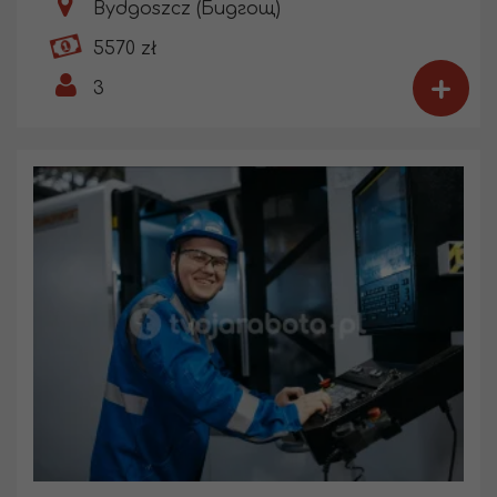
Bydgoszcz (Бидгощ)
5570 zł
+
3