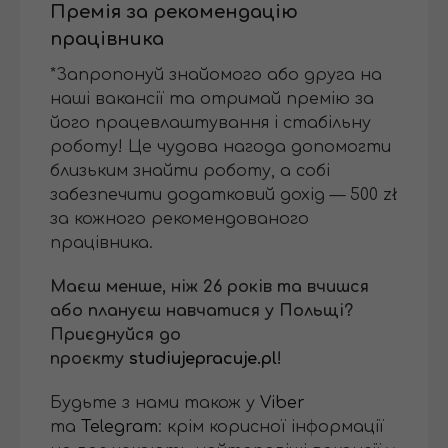
Премія за рекомендацію
працівника
*Запропонуй знайомого або друга на
наші вакансії та отримай премію за
його працевлаштування і стабільну
роботу! Це чудова нагода допомогти
близьким знайти роботу, а собі
забезпечити додатковий дохід — 500 zł
за кожного рекомендованого
працівника.
Маєш менше, ніж 26 років та вчишся
або плануєш навчатися у Польщі?
Приєднуйся до
проєкту
studiujepracuje.pl
!
Будьте з нами також у
Viber
та
Telegram
: крім корисної інформації