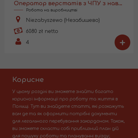
Оператор верстатів з ЧПУ з навчанням
Робота на виробництві
Niezabyszewo (Незабишево)
6080 zł netto
+
4
Корисне
У цьому розділі ви зможете знайти багато
корисної інформації про роботу та життя в
Польщі. Тут ви знайдете статті, які розкажуть
вам де та як оформити потрібні документи
для легального перебування закордоном. Також,
ви зможете скласти собі приблизний план дій
для пошуку роботи та плануванні виїзду;