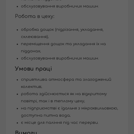
обслуговування виробничих машин.
Робота в цеху:
обробка дощок (підрізання, укладання,
склеювання);
переміщення дощок та укладання їх на
піддонах;
обслуговування виробничих машин.
Умови праці
сприятлива атмосфера та злагоджений
колектив;
робота здійснюється як на відкритому
повітрі, так і в теплому цеху;
на підприємстві є їдальня з мікрохвильовкою,
доступна питна вода;
є місце для паління під час перерви.
Вимоги