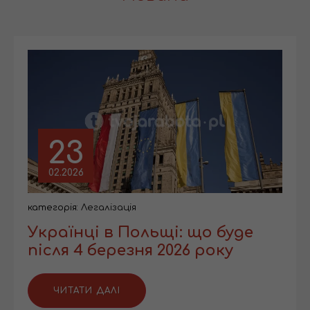
23
02.2026
категорія:
Легалізація
Українці в Польщі: що буде
після 4 березня 2026 року
ЧИТАТИ ДАЛІ