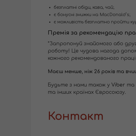
безплатні обіди, кава, чай;
є бонусні знижки на MacDonald`s;
є можливість безплатно пройти ку
Премія за рекомендацію пра
*Запропонуй знайомого або друг
роботу! Це чудова нагода допом
кожного рекомендованого праці
Маєш менше, ніж 26 років та вч
Будьте з нами також у
Viber
та
та інших країнах Євросоюзу.
Контакт