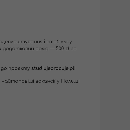
ацевлаштування і стабільну
додатковий дохід — 500 zł за
я до проєкту
studiujepracuje.pl
!
ь найтоповіші вакансії у Польщі