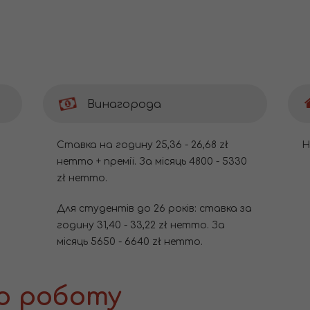
Винагорода
Ставка на годину 25,36 - 26,68 zł
Н
нетто + премії. За місяць 4800 - 5330
zł нетто.
Для студентів до 26 років: ставка за
годину 31,40 - 33,22 zł нетто. За
місяць 5650 - 6640 zł нетто.
о роботу