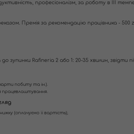
родуктивність, професіоналізм, за роботу в III темп
азом. Премія за рекомендацію працівника - 500 zł
о зупинки Rafineria 2 або 1: 20-35 хвилин, звідти піш
карти побиту та ін.).
я працевлаштування.
гляд
жку (оплачуємо її вартість);