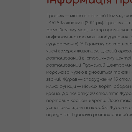
Гданськ — місто в північній Польщі, ш
- 461 935 жителів (2014 рік). Гданськ —
Балтійському морі, центр промислово
нафтохімічної та машинобудування (р
судноремонт). У Гданську розташова
числі галерея живопису. Цікавий архео
розташований в історичному центрі 
розташований Гданський Центральни
морського музею відноситься також і
званий Журав — спорудження 15 столі
кілька функцій — міських воріт, оборо
крана. До початку 20 століття Жура
портовим краном Європи. Його тако
установки щогл на кораблі. Журав є од
передмісті Гданська розташований з