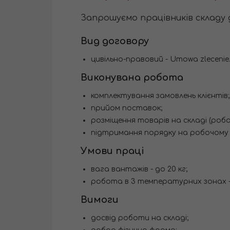
Запрошуємо працівників складу до
Вид договору
цивільно-правовий - Umowa zlecenie
Виконувана робота
комплектування замовлень клієнтів;
прийом поставок;
розміщення товарів на складі (робо
підтримання порядку на робочому м
Умови праці
вага вантажів - до 20 кг;
робота в 3 температурних зонах - +2
Вимоги
досвід роботи на складі;