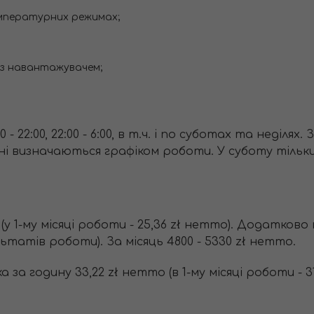
емпературних режимах;
 з навантажувачем;
0 - 22:00, 22:00 - 6:00, в т.ч. і по суботах та неділях. 
 дні визначаються графіком роботи. У суботу тільки 1
у 1-му місяці роботи - 25,36 zł нетто). Додатково п
ьтатів роботи). За місяць 4800 - 5330 zł нетто.
 за годину 33,22 zł нетто (в 1-му місяці роботи - 31