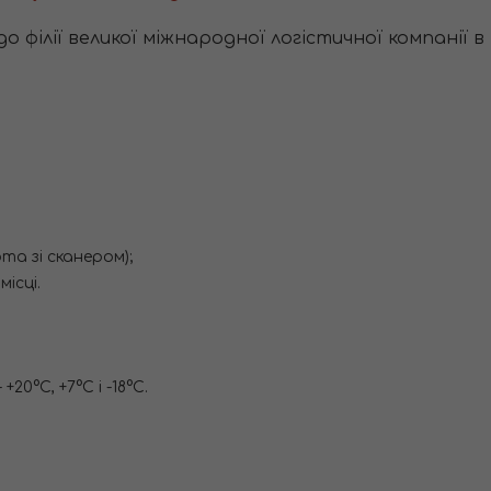
 філії великої міжнародної логістичної компанії в 
.
та зі сканером);
ісці.
0°С, +7°С і -18°С.