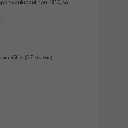
ературній зоні при -18°С, за
*.
ки 650 м (5-7 хвилин).