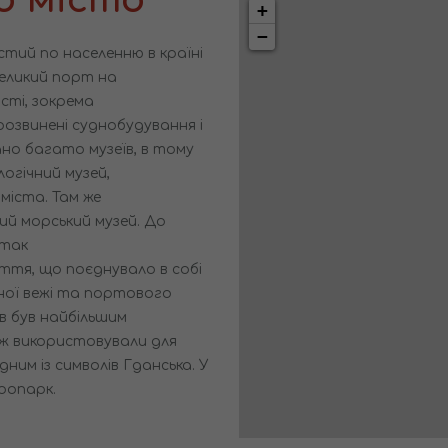
+
−
остий по населенню в країні
 великий порт на
сті, зокрема
озвинені суднобудування і
но багато музеїв, в тому
логічний музей,
міста. Там же
й морський музей. До
 так
ття, що поєднувало в собі
нної вежі та портового
в був найбільшим
ж використовували для
ним із символів Гданська. У
оопарк.