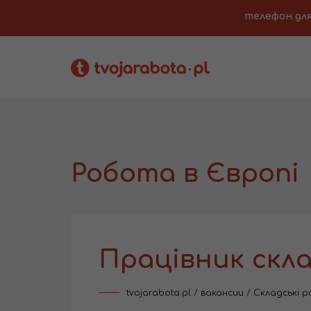
телефон для з
Робота в Європі
Працівник скл
tvojarabota.pl
/
вакансии
/
Складські 