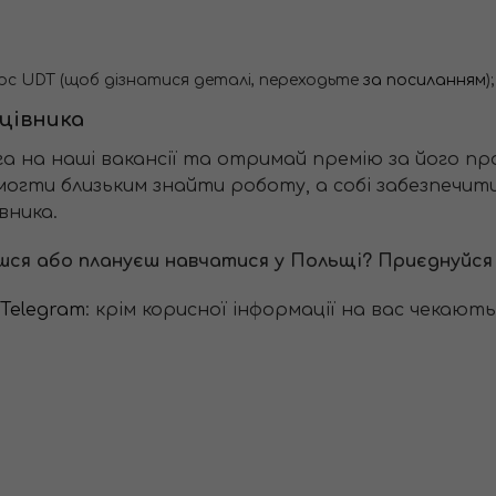
рс UDT (щоб дізнатися деталі, переходьте
за посиланням
);
цівника
а на наші вакансії та отримай премію за його пр
огти близьким знайти роботу, а собі забезпечити 
вника.
ишся або плануєш навчатися у Польщі? Приєднуйс
Telegram
: крім корисної інформації на вас чекают