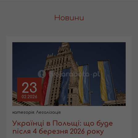
Новини
23
02.2026
категорія:
Легалізація
Українці в Польщі: що буде
після 4 березня 2026 року