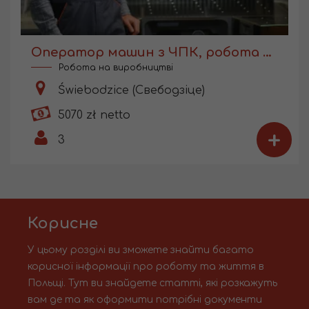
Оператор машин з ЧПК, робота з навчанням
Робота на виробництві
Świebodzice (Свебодзіце)
5070 zł netto
+
3
Корисне
У цьому розділі ви зможете знайти багато
корисної інформації про роботу та життя в
Польщі. Тут ви знайдете статті, які розкажуть
вам де та як оформити потрібні документи