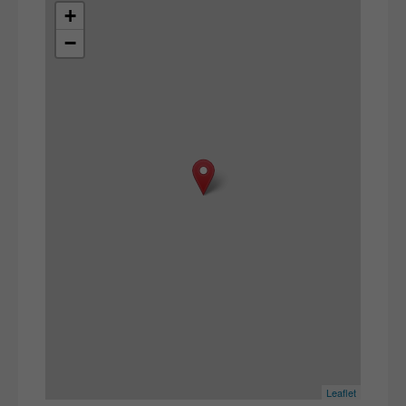
+
−
Leaflet