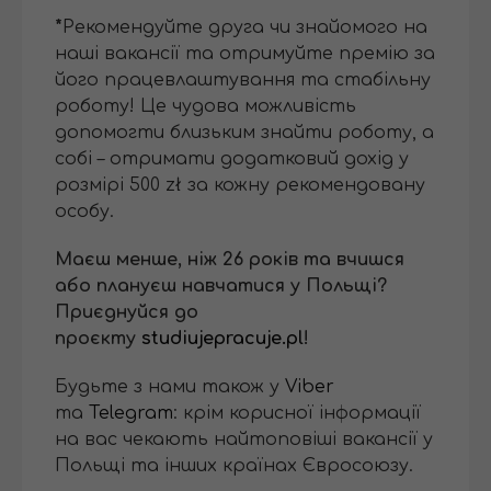
*
Рекомендуйте друга чи знайомого на
наші вакансії та отримуйте премію за
його працевлаштування та стабільну
роботу! Це чудова можливість
допомогти близьким знайти роботу, а
собі – отримати додатковий дохід у
розмірі 500 zł за кожну рекомендовану
особу.
Маєш менше, ніж 26 років та вчишся
або плануєш навчатися у Польщі?
Приєднуйся до
проєкту
studiujepracuje.pl
!
Будьте з нами також у
Viber
та
Telegram
: крім корисної інформації
на вас чекають найтоповіші вакансії у
Польщі та інших країнах Євросоюзу.