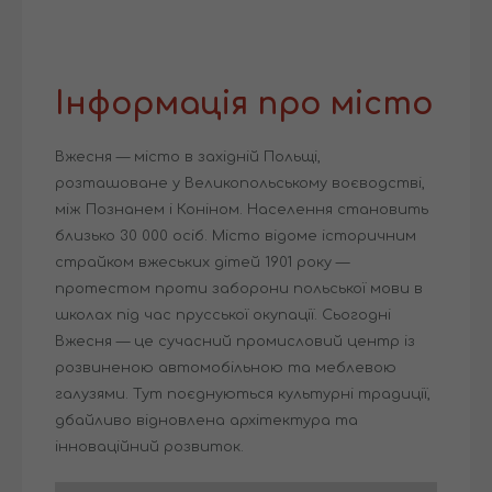
Інформація про місто
Вжесня — місто в західній Польщі,
розташоване у Великопольському воєводстві,
між Познанем і Коніном. Населення становить
близько 30 000 осіб. Місто відоме історичним
страйком вжеських дітей 1901 року —
протестом проти заборони польської мови в
школах під час прусської окупації. Сьогодні
Вжесня — це сучасний промисловий центр із
розвиненою автомобільною та меблевою
галузями. Тут поєднуються культурні традиції,
дбайливо відновлена архітектура та
інноваційний розвиток.