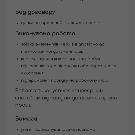
Вид договору
цивільно-правовий - Umowa zlecenie.
Виконувана робота
збірка елементів меблів відповідно до
технологічної документації;
комплектування компонентів меблів і
підготовка їх до відправки або подальшого
складання;
підтримання порядку на робочому місці.
Робота виконується конвеєрним
способом відповідно до норм охорони
праці.
Вимоги
уміння користуватися основними