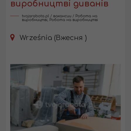
виробництві диванів
tvojarabota.pl
/
вакансии
/
Робота на
виробництві
,
Робота на виробництві
Września (Вжесня )