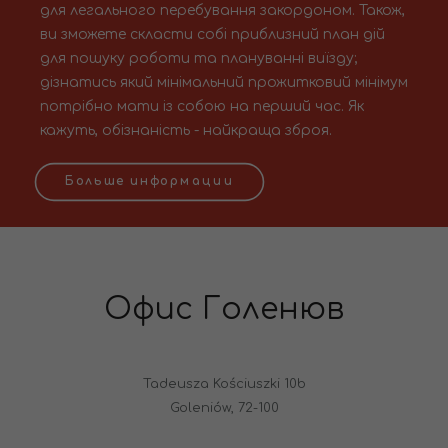
для легального перебування закордоном. Також,
ви зможете скласти собі приблизний план дій
для пошуку роботи та плануванні виїзду;
дізнатись який мінімальний прожитковий мінімум
потрібно мати із собою на перший час. Як
кажуть, обізнаність - найкраща зброя.
Больше информации
Офис Голенюв
Tadeusza Kościuszki 10b
Goleniów, 72-100