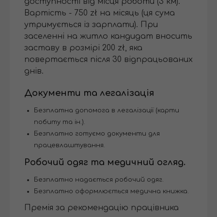
доступності від місця роботи (3 км).
Вартість - 750 zł на місяць (ця сума
утримується із зарплати). При
заселенні на житло кандидат вносить
заставу в розмірі 200 zł, яка
повертається після 30 відпрацьованих
днів.
Документи та легалізація
Безплатна допомога в легалізації (карти
побиту та ін.).
Безплатно готуємо документи для
працевлаштування.
Робочий одяг та медичний огляд.
Безплатно надається робочий одяг.
Безплатно оформлюється медична книжка.
Премія за рекомендацію працівника