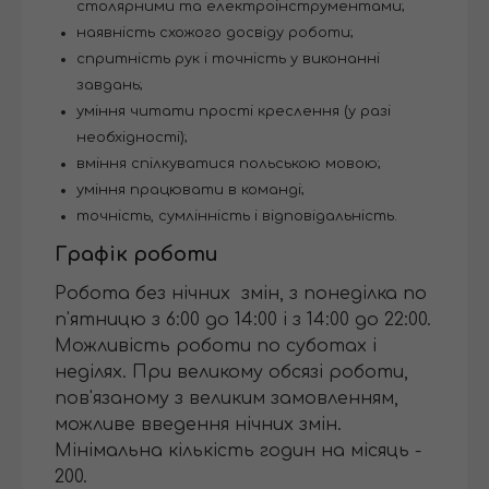
столярними та електроінструментами;
наявність схожого досвіду роботи;
спритність рук і точність у виконанні
завдань;
уміння читати прості креслення (у разі
необхідності);
вміння спілкуватися польською мовою;
уміння працювати в команді;
точність, сумлінність і відповідальність.
Графік роботи
Робота без нічних змін, з понеділка по
п'ятницю з 6:00 до 14:00 і з 14:00 до 22:00.
Можливість роботи по суботах і
неділях. При великому обсязі роботи,
пов'язаному з великим замовленням,
можливе введення нічних змін.
Мінімальна кількість годин на місяць -
200.