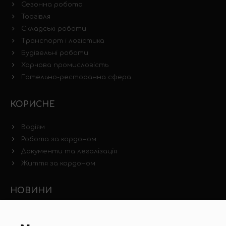
Сезонна робота
Торгівля
Складські роботи
Транспорт і логістика
Будівельні роботи
Харчова промисловість
Готельно-ресторанна сфера
КОРИСНЕ
Водіям
Робота за кордоном
Документи та легалізація
Життя за кордоном
НОВИНИ
Новини ринку праці
Інші новини