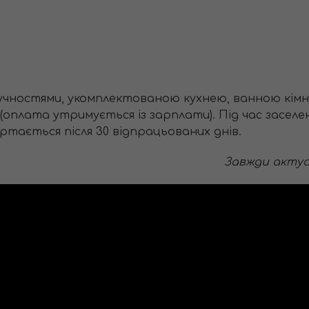
ручностями, укомплектованою кухнею, ванною кімна
ь (оплата утримується із зарплати). Під час засе
вертається після 30 відпрацьованих днів.
Завжди актуал