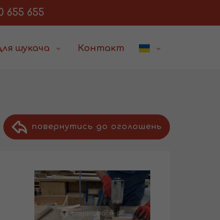
0 655 655
Для шукача
Контакт
повернутись до оголошень