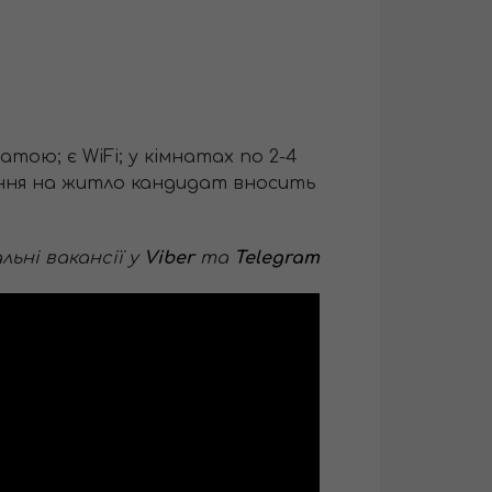
тою; є WiFi; у кімнатах по 2-4
лення на житло кандидат вносить
ьні вакансії у
Viber
та
Telegram