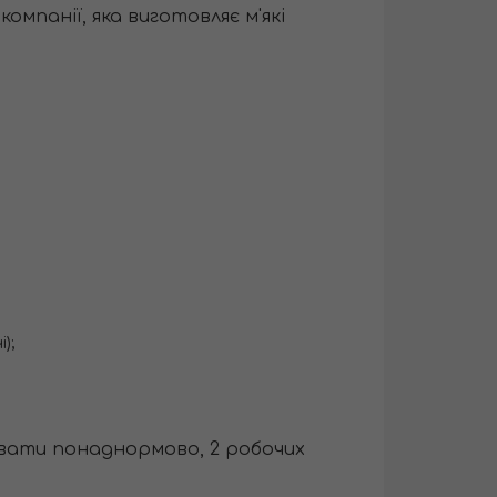
мпанії, яка виготовляє м'які
);
рацювати понаднормово, 2 робочих