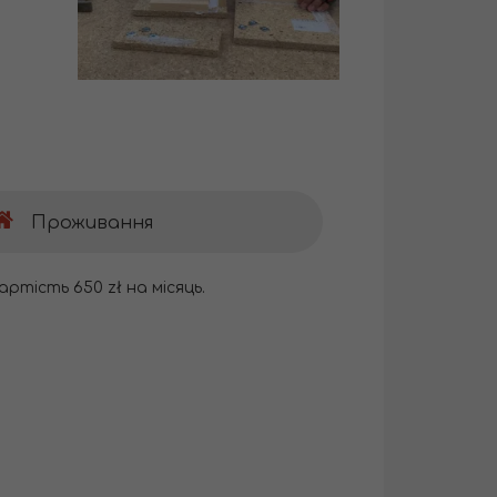
Проживання
артість 650 zł на місяць.