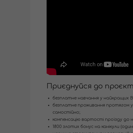
Приєднуйся до проєк
безплатне навчання у найкращих ВН
безплатне проживання протягом ус
самостійно;
компенсацію вартості проїзду до н
1800 злотих бонус на канікули (один 