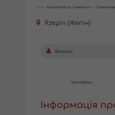
tvojarabota.pl
/
вакансии
/
,
Спеціалізо
Rzepin (Жепін)
Вакансії
чоловіки
Інформація пр