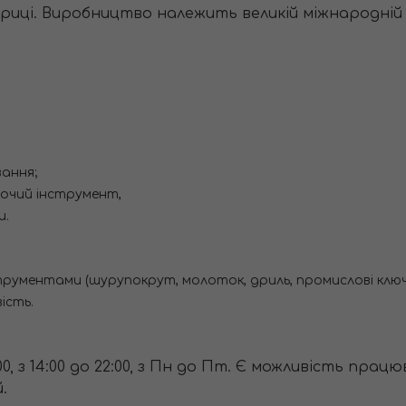
риці. Виробництво належить великій міжнародній ко
вання;
очий інструмент,
и.
рументами (шурупокрут, молоток, дриль, промислові ключі
ість.
14:00, з 14:00 до 22:00, з Пн до Пт. Є можливість п
.