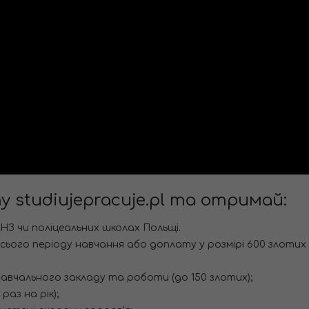
ту
studiujepracuje.pl
та отримай:
З чи поліцеальних школах Польщі.
ього періоду навчання або доплату у розмірі 600 злотих
авчального закладу та роботи (до 150 злотих);
раз на рік);