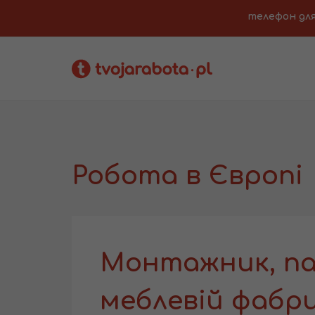
телефон для з
Робота в Європі
Монтажник, па
меблевій фабр