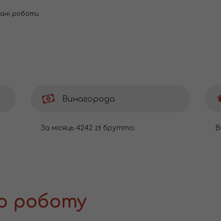
вані роботи
Винагорода
За місяць 4242 zł брутто.
В
о роботу