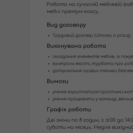
Робота на сучасній меблевій фаб
меблі преміум-класу.
Вид договору
Трудовий договір (Umowa o pracę).
Виконувана робота
складання елементів меблів, їх паку
контроль якості, турбота про роб
дотримання правил техніки безпек
Вимоги
уміння користатися простими інст
уміння працювати у команді, ввічлив
Графік роботи
Дві зміни по 8 годин, з :6:00 до 
суботи на місяць. Неділя вихідний