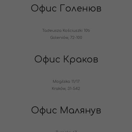
Офис Голенюв
Tadeusza Kościuszki 10b
Goleniów, 72-100
Офис Краков
Mogilska 11/17
Kraków, 31-542
Офис Малянув