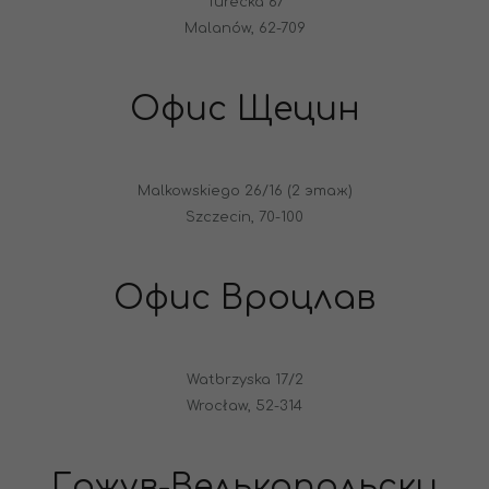
Turecka 67
Malanów, 62-709
Офис Щецин
Malkowskiego 26/16 (2 этаж)
Szczecin, 70-100
Офис Вроцлав
Watbrzyska 17/2
Wrocław, 52-314
Гожув-Велькопольски