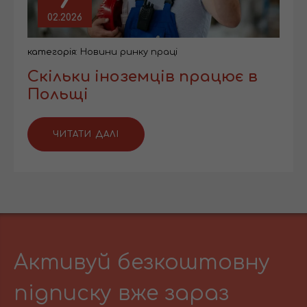
02.2026
категорія:
Новини ринку праці
Скільки іноземців працює в
Польщі
ЧИТАТИ ДАЛІ
Активуй безкоштовну
підписку вже зараз