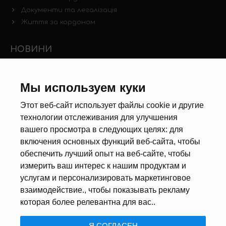
Документи та легалізація
Життя за кордоном
НОВИНИ
Новини ринку праці
Інші новини
Мы используем куки
Этот веб-сайт использует файлы cookie и другие
РЕКРУТЕРИ
технологии отслеживания для улучшения
вашего просмотра в следующих целях:
для
Анкета
включения основных функций веб-сайта
,
чтобы
Калькулятор дат
обеспечить лучший опыт на веб-сайте
,
чтобы
Документи
измерить ваш интерес к нашим продуктам и
услугам и персонализировать маркетинговое
ПРО НАС
взаимодействие.
,
чтобы показывать рекламу
которая более релевантна для вас.
.
ПОЛІТИКА КОНФІДЕНЦІЙНОСТІ
/
НАЛАШТУВАННЯ ФАЙЛІВ
Я СОГЛАСЕН