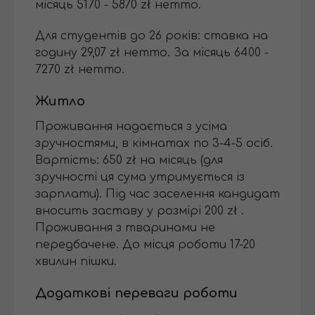
місяць 5170 - 5870 zł нетто.
Для студентів до 26 років: ставка на
годину 29,07 zł нетто. За місяць 6400 -
7270 zł нетто.
Житло
Проживання надається з усіма
зручностями, в кімнатах по 3-4-5 осіб.
Вартість: 650 zł на місяць (для
зручності ця сума утримується із
зарплати). Під час заселення кандидат
вносить заставу у розмірі 200 zł .
Проживання з тваринами не
передбачене. До місця роботи 17-20
хвилин пішки.
Додаткові переваги роботи