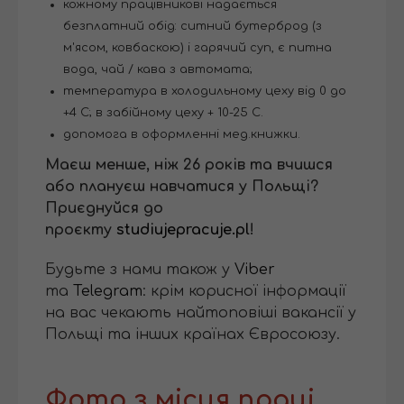
кожному працівникові надається
безплатний обід: ситний бутерброд (з
м'ясом, ковбаскою) і гарячий суп, є питна
вода, чай / кава з автомата;
температура в холодильному цеху від 0 до
+4 С; в забійному цеху + 10-25 С.
допомога в оформленні мед.книжки.
Маєш менше, ніж 26 років та вчишся
або плануєш навчатися у Польщі?
Приєднуйся до
проєкту
studiujepracuje.pl
!
Будьте з нами також у
Viber
та
Telegram
: крім корисної інформації
на вас чекають найтоповіші вакансії у
Польщі та інших країнах Євросоюзу.
Фото з місця праці