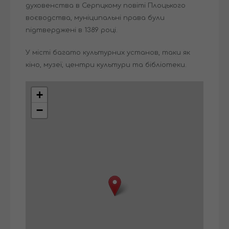
духовенства в Серпцкому повіті Плоцького
воєводства, муніципальні права були
підтверджені в 1389 році.
У місті багато культурних установ, таки як
кіно, музеї, центри культури та бібліотеки.
+
−