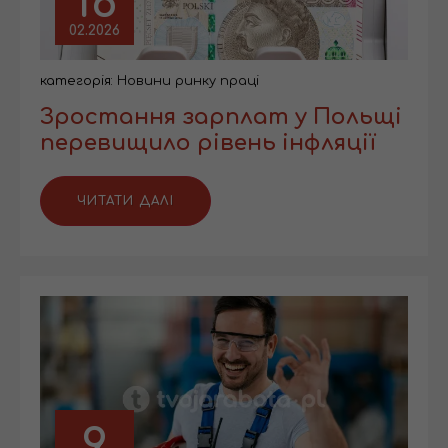
16
02.2026
категорія:
Новини ринку праці
Зростання зарплат у Польщі
перевищило рівень інфляції
ЧИТАТИ ДАЛІ
9