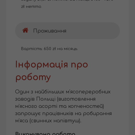
zł нетто.
Проживання
Вартість: 650 zł на місяць.
Інформація про
роботу
Один з найбільших м'ясопереробних
заводів Польщі (виготовлення
м'ясного асорті та копченостей)
запрошує працівників на робирання
м'яса (свинних напівтуш).
Виконувана робота