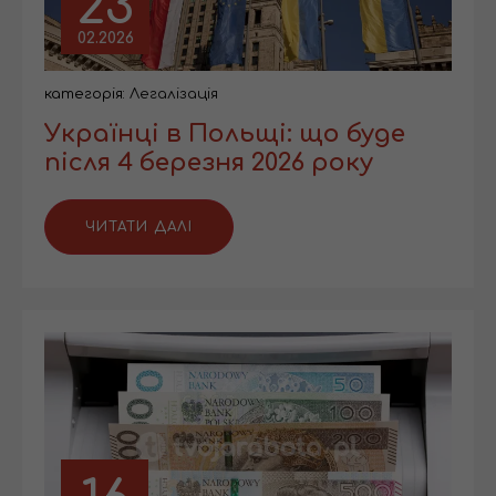
23
02.2026
категорія:
Легалізація
Українці в Польщі: що буде
після 4 березня 2026 року
ЧИТАТИ ДАЛІ