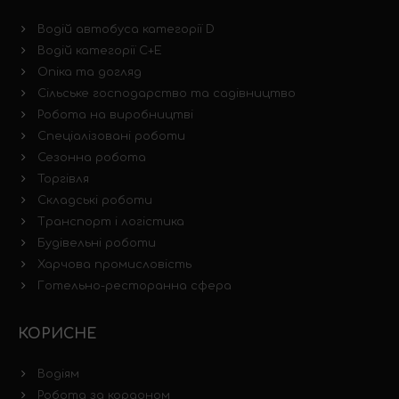
Водій автобуса категорії D
Водій категорії C+E
Опіка та догляд
Сільське господарство та садівництво
Робота на виробництві
Спеціалізовані роботи
Сезонна робота
Торгівля
Складські роботи
Транспорт і логістика
Будівельні роботи
Харчова промисловість
Готельно-ресторанна сфера
КОРИСНЕ
Водіям
Робота за кордоном