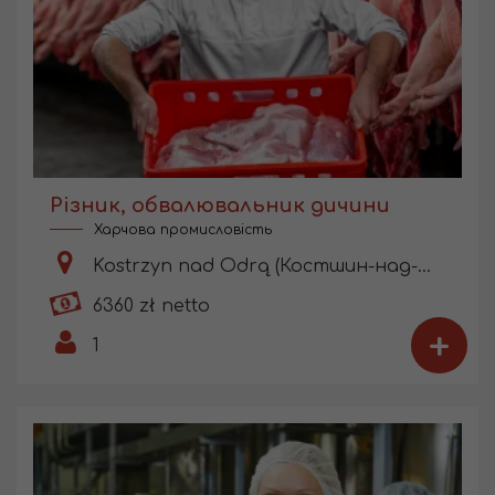
Різник, обвалювальник дичини
Харчова промисловість
Kostrzyn nad Odrą (Костшин-над-Одрою)
6360 zł netto
+
1