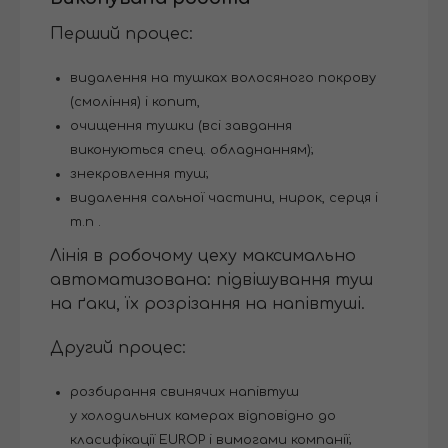
Перший процес:
видалення на тушках волосяного покрову
(смоління) і копит,
очищення тушки (всі завдання
виконуються спец. обладнанням);
знекровлення туш;
видалення сальної частини, нирок, серця і
т.п .
Лінія в робочому цеху максимально
автоматизована: підвішування туш
на ґаки, їх розрізання на напівтуші.
Другий процес:
розбирання свинячих напівтуш
у холодильних камерах відповідно до
класифікації EUROP і вимогами компанії;