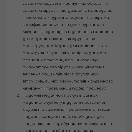
загальної хірургії в наступних областях:
загальна хірургія, що дозволяє проводити
незалежне хірургічне лікування, зокрема:
кваліфікація пацієнтів для хірургічного
лікування, відповідна підготовка пацієнта
до операції, виконання хірургічних
процедур, необхідних для пацієнтів, що
проходять лікування у невідкладних та
планових показань, повний спектр
амбулаторного хірургічного лікування,
ведення пацієнтів після хірургічних
втручань, оцінка результатів хірургічного
лікування і правильний підбір процедур.
Надання медичних послуг в рамках
медичної служби у відділенні загальної
хірургії та загальної приймальні, а також
надання консультацій, необхідних для
пацієнтів, що перебувають на лікуванні в
інших організаційних підрозділах.