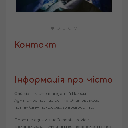
Контакт
Інформація про місто
Опа́тів
— місто в південній Польщі.
Адміністративний центр Опатовського
повіту Свентокшиського воєводства.
Опатів є одним з найстаріших міст
Малопольськи. Тутешні місця серед лісів і озер