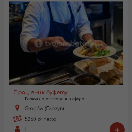
Працівник буфету
Готельно-ресторанна сфера
Głogów (Глогув)
5250 zł netto
+
1