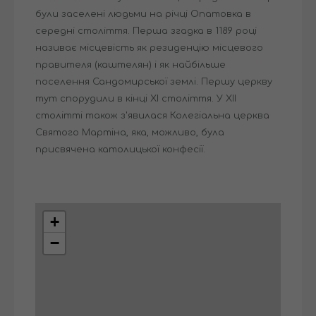
були заселені людьми на річці Опатовка в
середні століття. Перша згадка в 1189 році
називає місцевість як резиденцію місцевого
правителя (каштелян) і як найбільше
поселення Сандомирської землі. Першу церкву
тут спорудили в кінці XI століття. У XII
столітті також з'явилася Колегіальна церква
Святого Мартіна, яка, можливо, була
присвячена католицької конфесії.
+
−