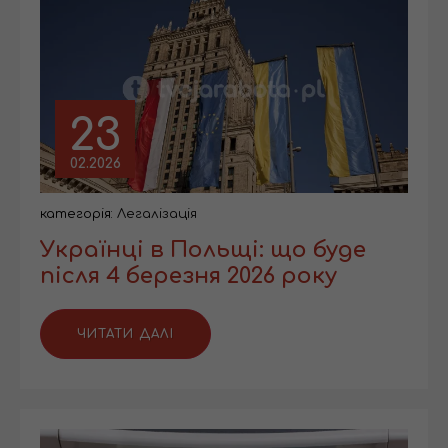
23
02.2026
категорія:
Легалізація
Українці в Польщі: що буде
після 4 березня 2026 року
ЧИТАТИ ДАЛІ