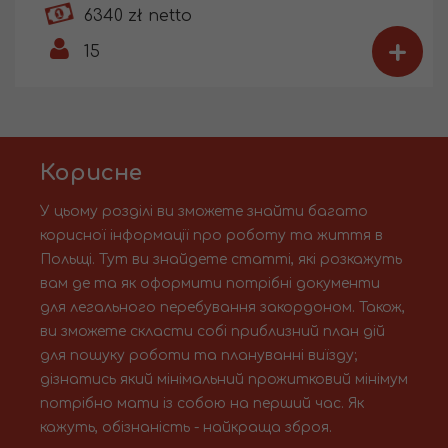
6340 zł netto
+
15
Корисне
У цьому розділі ви зможете знайти багато
корисної інформації про роботу та життя в
Польщі. Тут ви знайдете статті, які розкажуть
вам де та як оформити потрібні документи
для легального перебування закордоном. Також,
ви зможете скласти собі приблизний план дій
для пошуку роботи та плануванні виїзду;
дізнатись який мінімальний прожитковий мінімум
потрібно мати із собою на перший час. Як
кажуть, обізнаність - найкраща зброя.