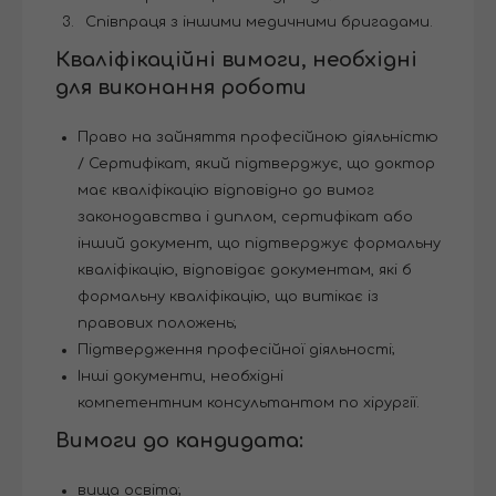
Співпраця з іншими медичними бригадами.
Кваліфікаційні вимоги, необхідні
для виконання роботи
Право на зайняття професійною діяльністю
/ Сертифікат, який підтверджує, що доктор
має кваліфікацію відповідно до вимог
законодавства і диплом, сертифікат або
інший документ, що підтверджує формальну
кваліфікацію, відповідає документам, які б
формальну кваліфікацію, що витікає із
правових положень;
Підтвердження професійної діяльності;
Інші документи, необхідні
компетентним консультантом по хірургії.
Вимоги до кандидата:
вища освіта;