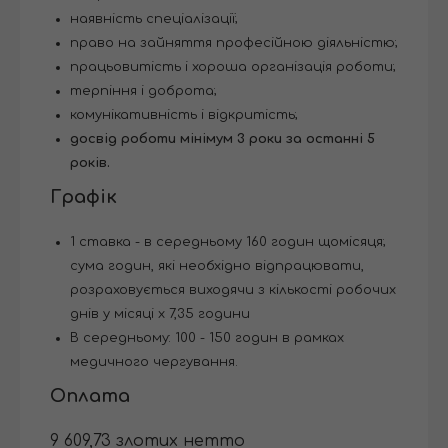
наявність спеціалізації;
право на зайняття професійною діяльністю;
працьовитість і хороша організація роботи;
терпіння і доброта;
комунікативність і відкритість;
досвід роботи мінімум 3 роки за останні 5
років.
Графік
1 ставка - в середньому 160 годин щомісяця;
сума годин, які необхідно відпрацювати,
розраховується виходячи з кількості робочих
днів у місяці x 7,35 години
В середньому: 100 - 150 годин в рамках
медичного чергування.
Оплата
9 609,73 злотих нетто