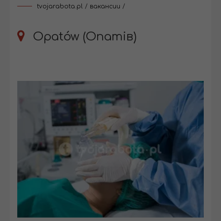
tvojarabota.pl
/
вакансии
/
Opatów (Опатів)