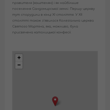
правителя (каштелян) і як найбільше
поселення Сандомирської землі. Першу церкву
тут спорудили в кінці XI століття. У XII
столітті також з'явилася Колегіальна церква
Святого Мартіна, яка, можливо, була
присвячена католицької конфесії.
+
−