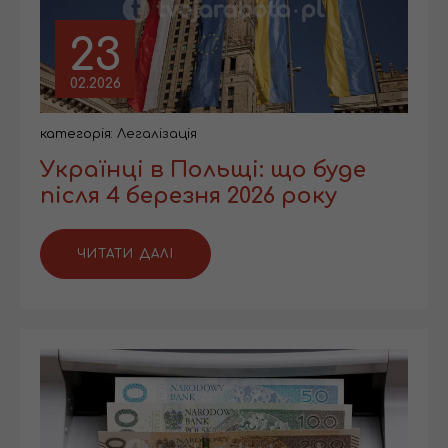
23
02.2026
категорія:
Легалізація
Українці в Польщі: що буде
після 4 березня 2026 року
ЧИТАТИ ДАЛІ