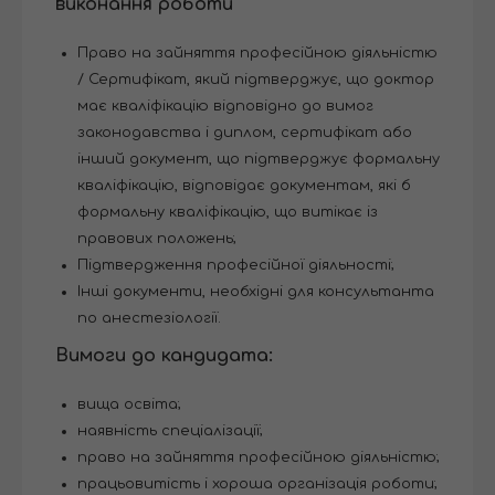
виконання роботи
Право на зайняття професійною діяльністю
/ Сертифікат, який підтверджує, що доктор
має кваліфікацію відповідно до вимог
законодавства і диплом, сертифікат або
інший документ, що підтверджує формальну
кваліфікацію, відповідає документам, які б
формальну кваліфікацію, що витікає із
правових положень;
Підтвердження професійної діяльності;
Інші документи, необхідні для консультанта
по анестезіології.
Вимоги до кандидата:
вища освіта;
наявність спеціалізації;
право на зайняття професійною діяльністю;
працьовитість і хороша організація роботи;