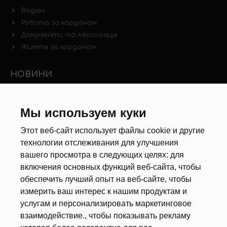
Водіям
Робота за кордоном
Документи та легалізація
Життя за кордоном
НОВИНИ
Новини ринку праці
Інші новини
Мы используем куки
Этот веб-сайт использует файлы cookie и другие
РЕКРУТЕРИ
технологии отслеживания для улучшения
вашего просмотра в следующих целях:
для
Анкета
включения основных функций веб-сайта
,
чтобы
Калькулятор дат
обеспечить лучший опыт на веб-сайте
,
чтобы
Документи
измерить ваш интерес к нашим продуктам и
услугам и персонализировать маркетинговое
ПРО НАС
взаимодействие.
,
чтобы показывать рекламу