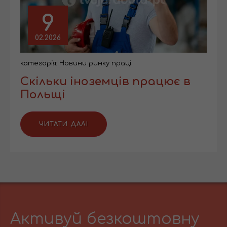
9
02.2026
категорія:
Новини ринку праці
Скільки іноземців працює в
Польщі
ЧИТАТИ ДАЛІ
Активуй безкоштовну