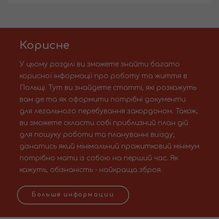
Корисне
У цьому розділі ви зможете знайти багато
корисної інформації про роботу та життя в
Польщі. Тут ви знайдете статті, які розкажуть
вам де та як оформити потрібні документи
для легального перебування закордоном. Також,
ви зможете скласти собі приблизний план дій
для пошуку роботи та плануванні виїзду;
дізнатись який мінімальний прожитковий мінімум
потрібно мати із собою на перший час. Як
кажуть, обізнаність - найкраща зброя.
Больше информации