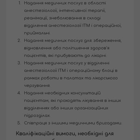
Надання медичних послуг в області
анестезіології, інтенсивної терапії,
реанімації, знеболювання в складі
відділення анестезіології ІТМ і операційної,
приймальні.
Надання медичних послуг для: збереження,
відновлення або поліпшення здоров'я
пацієнтів, які прибувають до лікарні.
Надання медичних послуг у відділенні
анестезіології ІТМ і операційному блоці в
рамках роботи в палатах та лікарського
чергування.
Надання необхідних консультацій
пацієнтам, які проходять лікування в інших
відділеннях або інших організаційних
підрозділах.
Співпраця з іншими медичними бригадами.
Кваліфікаційні вимоги, необхідні для