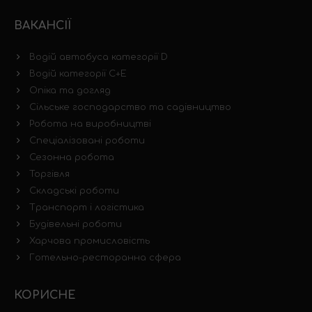
ВАКАНСІЇ
Водій автобуса категорії D
Водій категорії C+E
Опіка та догляд
Сільське господарство та садівництво
Робота на виробництві
Спеціалізовані роботи
Сезонна робота
Торгівля
Складські роботи
Транспорт і логістика
Будівельні роботи
Харчова промисловість
Готельно-ресторанна сфера
КОРИСНЕ