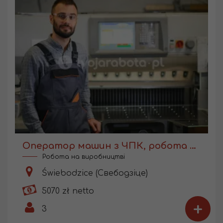
Оператор машин з ЧПК, робота з навчанням
Робота на виробництві
Świebodzice (Свебодзіце)
5070 zł netto
+
3