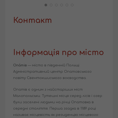
Контакт
Інформація про місто
Опа́тів
— місто в південній Польщі.
Адміністративний центр Опатовського
повіту Свентокшиського воєводства.
Опатів є одним з найстаріших міст
Малопольськи. Тутешні місця серед лісів і озер
були заселені людьми на річці Опатовка в
середні століття. Перша згадка в 1189 році
називає місцевість як резиденцію місцевого