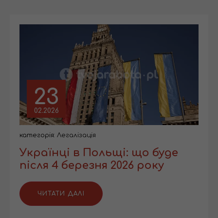
23
02.2026
категорія:
Легалізація
Українці в Польщі: що буде
після 4 березня 2026 року
ЧИТАТИ ДАЛІ