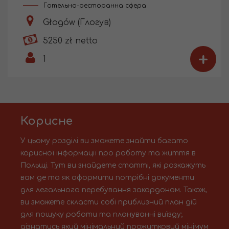
Готельно-ресторанна сфера
Głogów (Глогув)
5250 zł netto
+
1
Корисне
У цьому розділі ви зможете знайти багато
корисної інформації про роботу та життя в
Польщі. Тут ви знайдете статті, які розкажуть
вам де та як оформити потрібні документи
для легального перебування закордоном. Також,
ви зможете скласти собі приблизний план дій
для пошуку роботи та плануванні виїзду;
дізнатись який мінімальний прожитковий мінімум