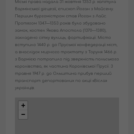
Міські права надала 31 жовтня 1353 р. капітула
Вармінської дієцезії, єпископ Йоган з Майсену.
Першим бургомістром став Йоган з Лайс.
Протягом 1347—1353 років було збудовано
замок, костел Якова Апостола (1370—1380),
закладено сітку вулиць, фортифікації. Місто
вступило 1440 р. до Пруської конфедерації міст,
а внаслідок мирного трактату з Торуня 1466 р.
з Вармією потрапило під зверхність польського
королівства, як частина Королівської Прусії. 3
травня 1947 р. до Ольштина прибув перший
транспорт депортованих по акції «Вісла»
українців.
+
−