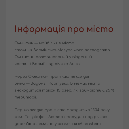
Інформація про місто
Ольштин
— найбільше місто і
столиця Вармінсько-Мазурського воєводства.
Ольштин розташований у південній
частині Вармії над річкою Лина.
Через Ольштин протікають ще дві
річки — Вадонг і Кортувка. В межах міста
знаходиться також 15 озер, які займають 8,25 %
території.
Перша згадка про місто походить з 1334 року,
коли Генріх фон Лютер спорудив над річкою
дерев'яно-земляне укріплення «Allenstein».