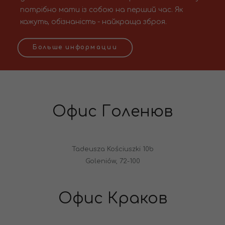
потрібно мати із собою на перший час. Як
кажуть, обізнаність - найкраща зброя.
Больше информации
Офис Голенюв
Tadeusza Kościuszki 10b
Goleniów, 72-100
Офис Краков