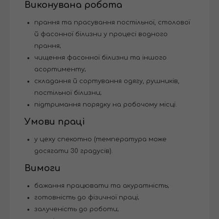
Виконувана робота
прання та прасування постільної, столової
й фасонної білизни у процесі водного
прання;
чищення фасонної білизни та іншого
асортименту;
складання й сортування одягу, рушників,
постільної білизни;
підтримання порядку на робочому місці.
Умови праці
у цеху спекотно (температура може
досягати 30 градусів).
Вимоги
бажання працювати та акуратність;
готовність до фізичної праці;
залученість до роботи;