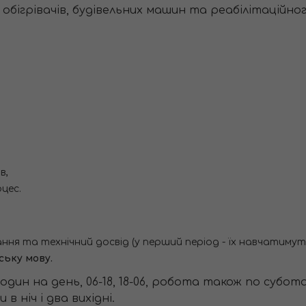
обігрівачів, будівельних машин та реабілітаційн
.
в,
цес.
ння та технічний досвід (у перший період - їх навчатимут
ську мову.
годин на день, 06-18, 18-06, робота також по субот
 в ніч і два вихідні.