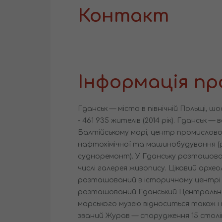
Контакт
Інформація пр
Гданськ — місто в північній Польщі, ш
- 461 935 жителів (2014 рік). Гданськ —
Балтійському морі, центр промислово
нафтохімічної та машинобудування (р
судноремонт). У Гданську розташова
числі галерея живопису. Цікавий архео
розташований в історичному центрі 
розташований Гданський Центральни
морського музею відноситься також і
званий Журав — спорудження 15 столі