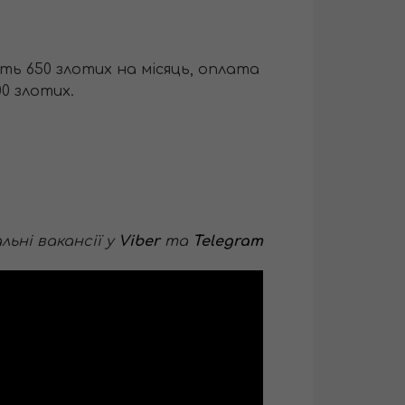
ість 650 злотих на місяць, оплата
0 злотих.
ьні вакансії у
Viber
та
Telegram