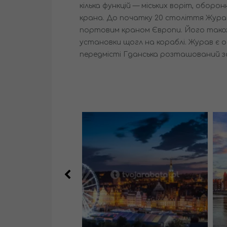
кілька функцій — міських воріт, оборо
крана. До початку 20 століття Жура
портовим краном Європи. Його тако
установки щогл на кораблі. Журав є од
передмісті Гданська розташований з