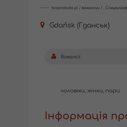
tvojarabota.pl
/
вакансии
/
,
Спеціалізо
Gdańsk (Гданськ)
Вакансії
чоловіки, жінки, пари
Інформація пр