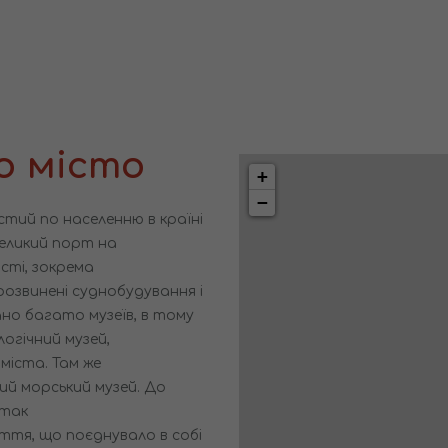
о місто
+
−
остий по населенню в країні
 великий порт на
сті, зокрема
озвинені суднобудування і
но багато музеїв, в тому
логічний музей,
міста. Там же
й морський музей. До
 так
ття, що поєднувало в собі