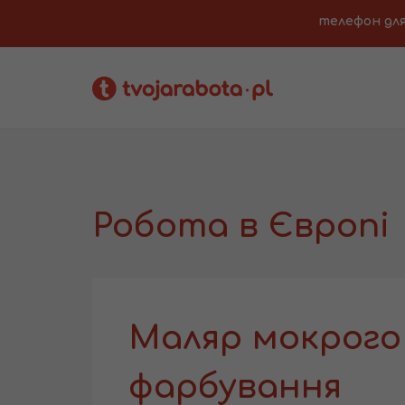
телефон для з
Робота в Європі
Маляр мокрого
фарбування