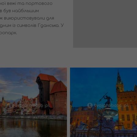
нної вежі та портового
в був найбільшим
ж використовували для
ним із символів Гданська. У
оопарк.