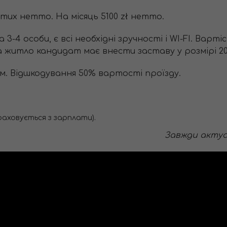
тих нетто. На місяць 5100 zł нетто.
а 3-4 особи, є всі необхідні зручності і WI-FI. Варт
на житло кандидат має внести заставу у розмірі 20
м. Відшкодування 50% вартості проїзду.
раховується з зарплати).
Завжди актуал