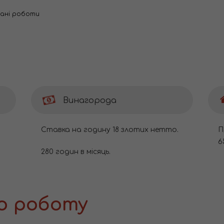
вані роботи
Винагорода
Ставка на годину 18 злотих нетто.
П
6
280 годин в місяць.
о роботу