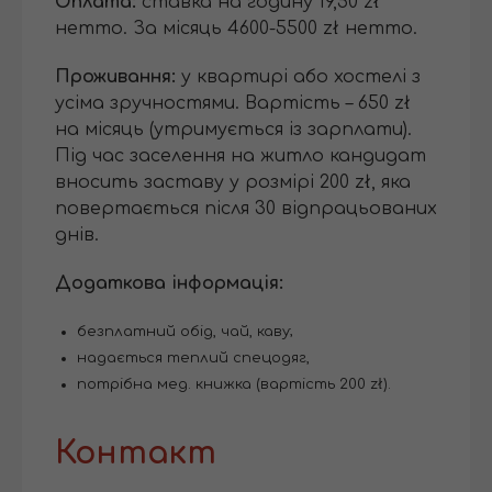
Оплата:
ставка на годину 19,50 zł
нетто. За місяць 4600-5500 zł нетто.
Проживання:
у квартирі або хостелі з
усіма зручностями. Вартість – 650 zł
на місяць (утримується із зарплати).
Під час заселення на житло кандидат
вносить заставу у розмірі 200 zł, яка
повертається після 30 відпрацьованих
днів.
Додаткова інформація:
безплатний обід, чай, каву;
надається теплий спецодяг,
потрібна мед. книжка (вартість 200 zł).
Контакт