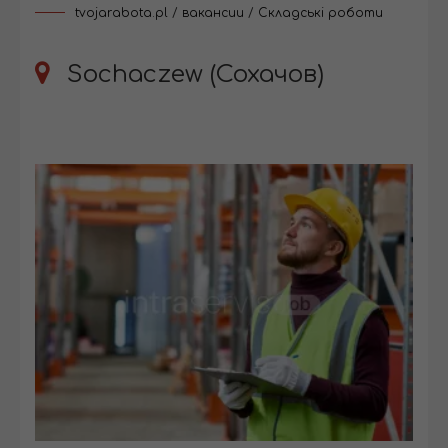
tvojarabota.pl
/
вакансии
/
Складські роботи
Sochaczew (Сохачов)