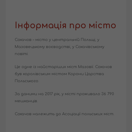
Інформація про місто
Сохачов – місто у центральній Польщі, у
Мазовецькому воєводстві, у Сохачівському
повіті.
Це одне із найстаріших міст Мазовії. Сохачов
був королівським містом Корони Царства
Польського.
За даними на 2017 рік, у місті проживало 36 790
мешканців.
Сохачов належить до Асоціації польських міст.