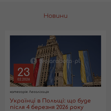
Новини
23
02.2026
категорія:
Легалізація
Українці в Польщі: що буде
після 4 березня 2026 року