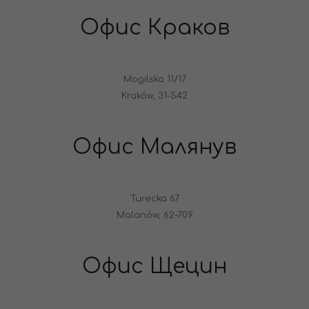
Офис Краков
Mogilska 11/17
Kraków, 31-542
Офис Малянув
Turecka 67
Malanów, 62-709
Офис Щецин