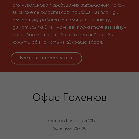
для легального перебування закордоном. Також,
ви зможете скласти собі приблизний план дій
для пошуку роботи та плануванні виїзду;
дізнатись який мінімальний прожитковий мінімум
потрібно мати із собою на перший час. Як
кажуть, обізнаність - найкраща зброя.
Больше информации
Офис Голенюв
Tadeusza Kościuszki 10b
Goleniów, 72-100