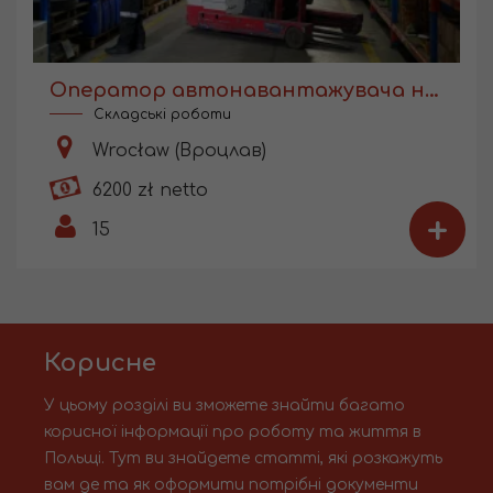
Оператор автонавантажувача на складі
Складські роботи
Wrocław (Вроцлав)
6200 zł netto
+
15
Корисне
У цьому розділі ви зможете знайти багато
корисної інформації про роботу та життя в
Польщі. Тут ви знайдете статті, які розкажуть
вам де та як оформити потрібні документи