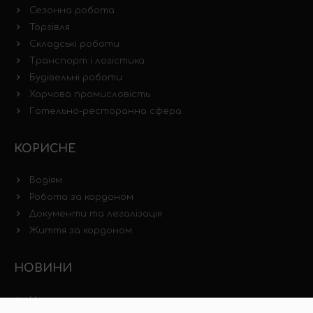
Сезонна робота
Торгівля
Складські роботи
Транспорт і логістика
Будівельні роботи
Харчова промисловість
Готельно-ресторанна сфера
КОРИСНЕ
Водіям
Робота за кордоном
Документи та легалізація
Життя за кордоном
НОВИНИ
Новини ринку праці