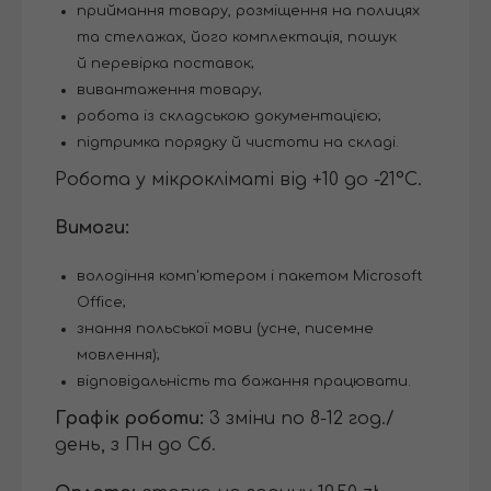
приймання товару, розміщення на полицях
та стелажах, його комплектація, пошук
й перевірка поставок;
вивантаження товару;
робота із складською документацією;
підтримка порядку й чистоти на складі.
Робота у мікрокліматі від +10 до -21°C.
Вимоги:
володіння комп'ютером і пакетом Microsoft
Office;
знання польської мови (усне, писемне
мовлення);
відповідальність та бажання працювати.
Графік роботи:
3 зміни по 8-12 год./
день, з Пн до Сб.