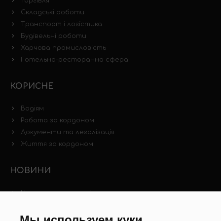
Торгівля
Складські роботи
Транспорт і логістика
Будівельні роботи
Харчова промисловість
Готельно-ресторанна сфера
КОРИСНЕ
Водіям
Робота за кордоном
Документи та легалізація
Життя за кордоном
НОВИНИ
Новини ринку праці
Інші новини
Мы используем куки