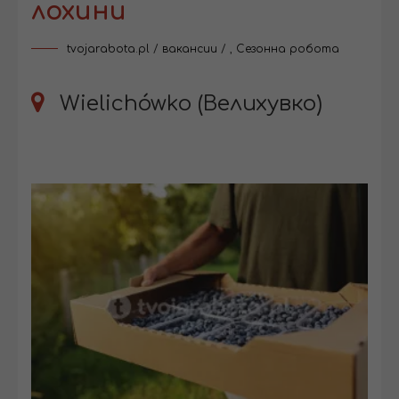
лохини
tvojarabota.pl
/
вакансии
/
,
Сезонна робота
Wielichówko (Велихувко)