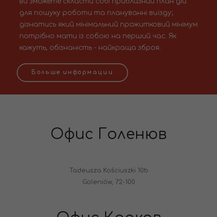
ви зможете скласти собі приблизний план дій
для пошуку роботи та плануванні виїзду;
дізнатись який мінімальний прожитковий мінімум
потрібно мати із собою на перший час. Як
кажуть, обізнаність - найкраща зброя.
Больше информации
Офис Голенюв
Tadeusza Kościuszki 10b
Goleniów, 72-100