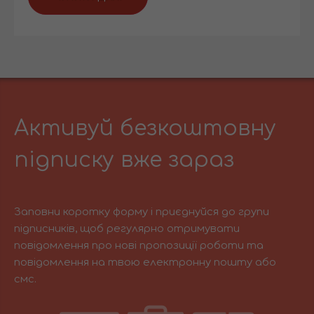
Активуй безкоштовну
підписку вже зараз
Заповни коротку форму і приєднуйся до групи
підписників, щоб регулярно отримувати
повідомлення про нові пропозиції роботи та
повідомлення на твою електронну пошту або
смс.