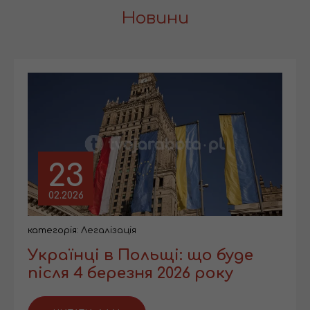
Новини
23
02.2026
категорія:
Легалізація
Українці в Польщі: що буде
після 4 березня 2026 року