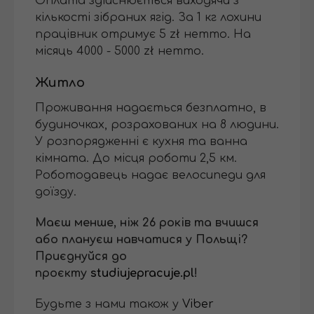
Оплата здійснюється виходячи з
кількості зібраних ягід. За 1 кг лохини
працівник отримує 5 zł нетто. На
місяць 4000 - 5000 zł нетто.
Житло
Проживання надається безплатно, в
будиночках, розрахованих на 8 людини.
У розпорядженні є кухня та ванна
кімната. До місця роботи 2,5 км.
Роботодавець надає велосипеди для
доїзду.
Маєш менше, ніж 26 років та вчишся
або плануєш навчатися у Польщі?
Приєднуйся до
проєкту
studiujepracuje.pl
!
Будьте з нами також у
Viber