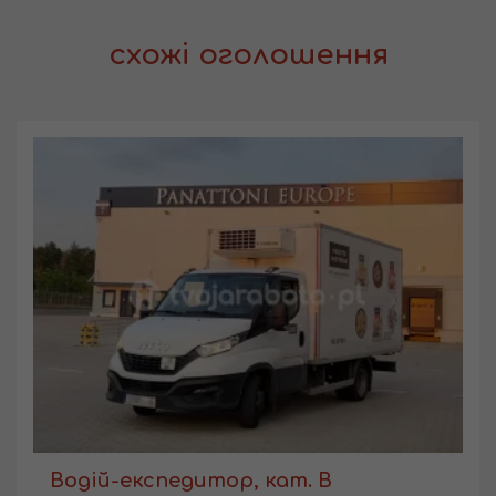
схожі оголошення
Водій-експедитор, кат. В