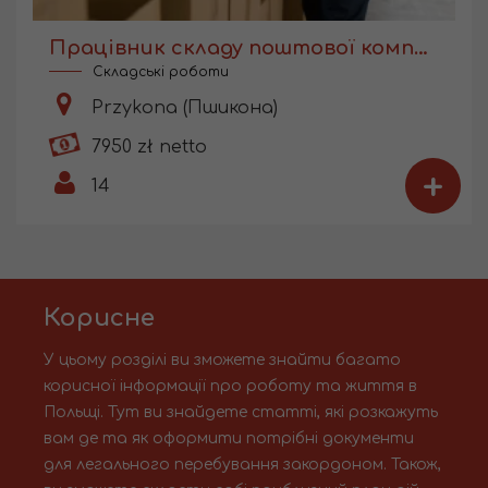
Працівник складу поштової компанії
Складські роботи
Przykona (Пшикона)
7950 zł netto
+
14
Корисне
У цьому розділі ви зможете знайти багато
корисної інформації про роботу та життя в
Польщі. Тут ви знайдете статті, які розкажуть
вам де та як оформити потрібні документи
для легального перебування закордоном. Також,