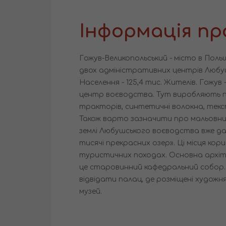
Інформація пр
Гожув-Великопольський - місто в Польщ
двох адміністративних центрів Любу
Населення - 125,4 тис. Жителів. Гожув
центр воєводства. Тут виробляють пі
тракторів, синтетичні волокна, текст
Також варто зазначити про мальовнич
землі Любушського воєводства вже д
тисячі прекрасних озер». Ці місця ко
туристичних походах. Основна архіт
це старовинний кафедральний собор.
відвідати палац, де розміщені художн
музей.