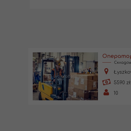
Складсь
Łyszkow
5590 zł
10