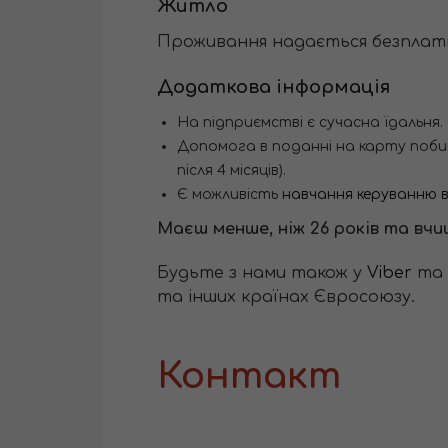
Житло
Проживання надається безплат
Додаткова інформація
На підприємстві є сучасна їдальня. 
Допомога в поданні на карту побиту 
після 4 місяців).
Є можливість
навчання керуванню 
Маєш менше, ніж 26 років та вч
Будьте з нами також у
Viber
та
та інших країнах Євросоюзу.
Контакт