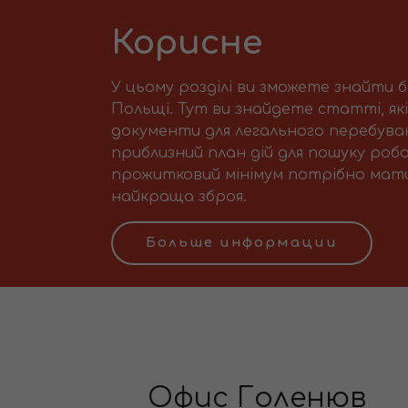
Корисне
У цьому розділі ви зможете знайти 
Польщі. Тут ви знайдете статті, як
документи для легального перебуван
приблизний план дій для пошуку робо
прожитковий мінімум потрібно мати 
найкраща зброя.
Больше информации
Офис Голенюв