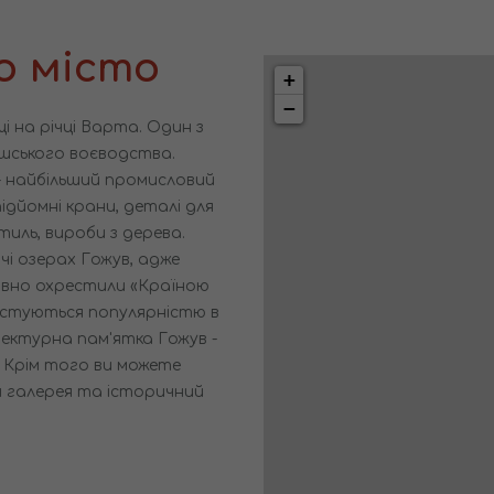
о місто
+
−
і на річці Варта. Один з
шського воєводства.
 - найбільший промисловий
дйомні крани, деталі для
иль, вироби з дерева.
і озерах Гожув, адже
авно охрестили «Країною
ристуються популярністю в
ектурна пам'ятка Гожув -
 Крім того ви можете
я галерея та історичний