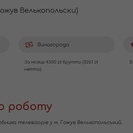
Гожув Велькопольски)
Винагорода
За місяць 4300 zł брутто (3261 zł
Б
нетто).
о роботу
обника телевізорів у м. Гожув Велькопольський.