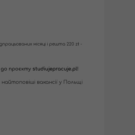
дпрацьованих місяці і решта 220 zł -
я до проєкту
studiujepracuje.pl
!
ь найтоповіші вакансії у Польщі