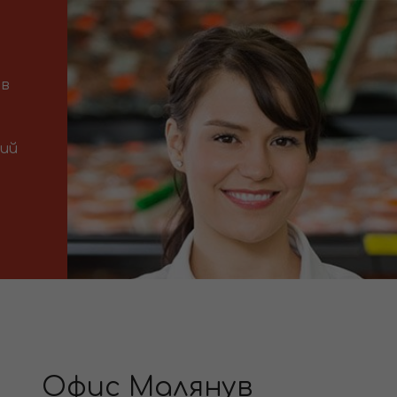
 в
ний
Офис Малянув