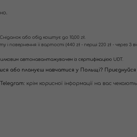
но.
Сніданок або обід коштує до 10,00 zł.
і повернення її вартості (440 zł - перші 220 zł - через 3 ві
вилковим автонавантажувачем із сертифікацією UDT
.
ишся або плануєш навчатися у Польщі? Приєднуйс
Telegram
: крім корисної інформації на вас чекают