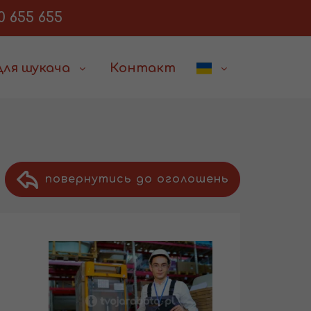
0 655 655
Для шукача
Контакт
повернутись до оголошень