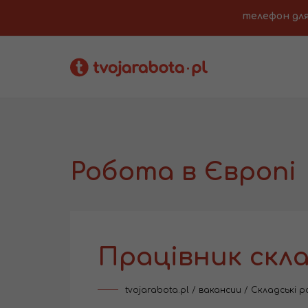
телефон для з
Робота в Європі
Працівник скла
tvojarabota.pl
/
вакансии
/
Складські 