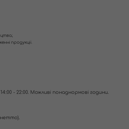
ицтва;
енні продукції.
0 і 14:00 - 22:00. Можливі понаднормові години.
 нетто).