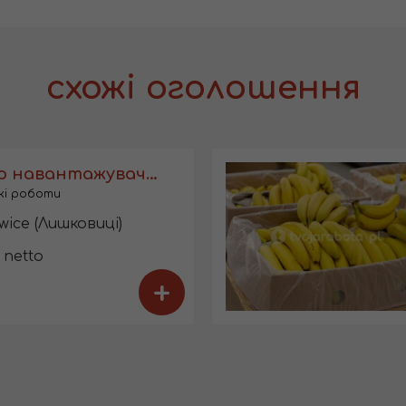
схожі оголошення
Оператор навантажувача з UDT на складі
кі роботи
ice (Лишковиці)
 netto
+