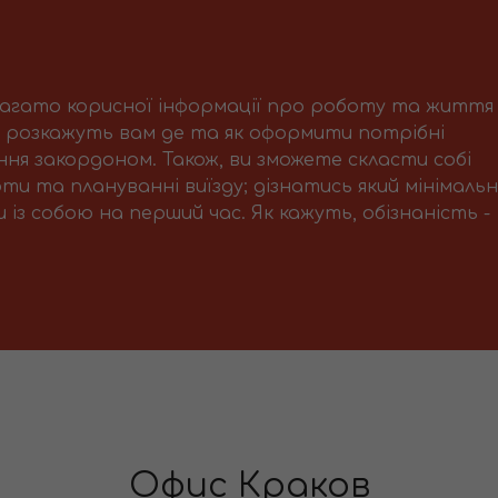
багато корисної інформації про роботу та життя
і розкажуть вам де та як оформити потрібні
ня закордоном. Також, ви зможете скласти собі
ти та плануванні виїзду; дізнатись який мінімаль
із собою на перший час. Як кажуть, обізнаність -
Офис Краков