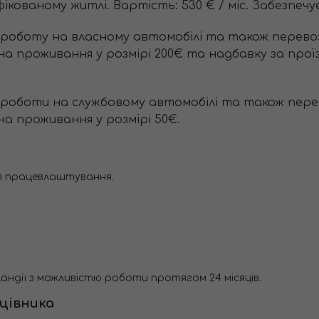
ованому житлі. Вартість: 530 € / міс. Забезпечує
 роботу на власному автомобілі та також перево
а проживання у розмірі 200€ та надбавку за проїзд
 роботи на службовому автомобілі та також пере
на проживання у розмірі 50€.
я працевлаштування.
ндії з можливістю роботи протягом 24 місяців.
цівника