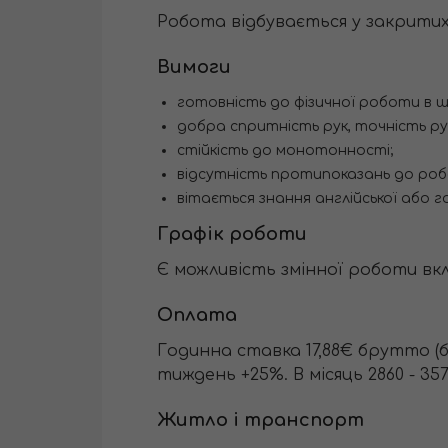
Робота відбувається у закрити
Вимоги
готовність до фізичної роботи в ш
добра спритність рук, точність рух
стійкість до монотонності;
відсутність протипоказань до ро
вітається знання англійської або г
Графік роботи
Є можливість змінної роботи вклю
Оплата
Годинна ставка 17,88€ брутто (ба
тиждень +25%. В місяць 2860 - 3
Житло і транспорт