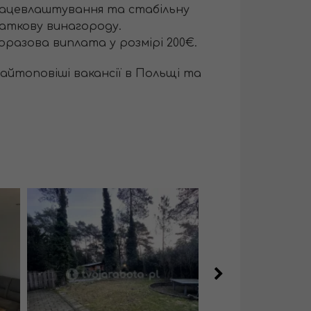
рацевлаштування та стабільну
аткову винагороду.
оразова виплата у розмірі 200€.
найтоповіші вакансії в Польщі та