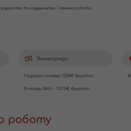
осподарство та садівництво
,
Сезонна робота
Винагорода
Годинна ставка 17,88€ брутто
В
В місяць 2860 - 3570€ брутто.
о роботу