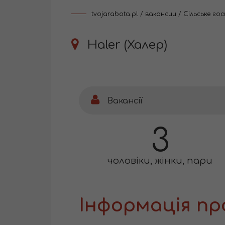
tvojarabota.pl
/
вакансии
/
Сільське г
Haler (Халер)
Вакансії
3
чоловіки, жінки, пари
Інформація пр