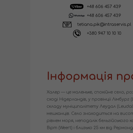
+48 606 457 439
+48 606 457 439
tetiana.pik@intraservis.pl
+380 947 10 10 10
Інформація пр
Халер — це маленьке, спокійне село, 
сході Нідерландів, у провінції Лімбург
складу муніципалітету Леудал (Leudal)
мешканців. Село знаходиться на висо
рівнем моря, неподалік бельгійського к
Вірт (Weert) і близько 25 км від Рермон