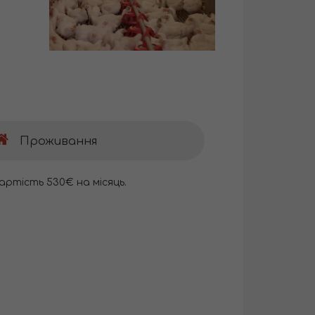
Проживання
артість 530€ на місяць.