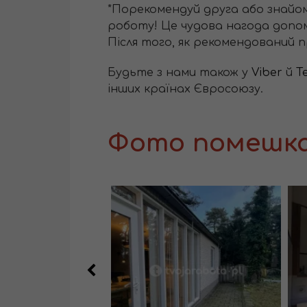
*Порекомендуй друга або знайо
роботу! Це чудова нагода доп
Після того, як рекомендований п
Будьте з нами також у
Viber
й
T
інших країнах Євросоюзу.
Фото помешк