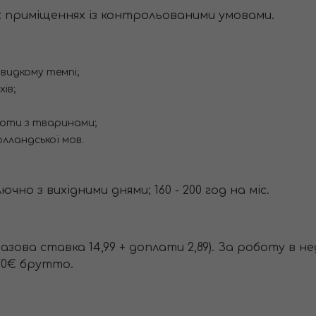
х приміщеннях із контрольованими умовами.
видкому темпі;
ів;
боти з тваринами;
олландської мов.
чно з вихідними днями; 160 - 200 год на міс.
зова ставка 14,99 + доплати 2,89). За роботу в не
570€ брутто.