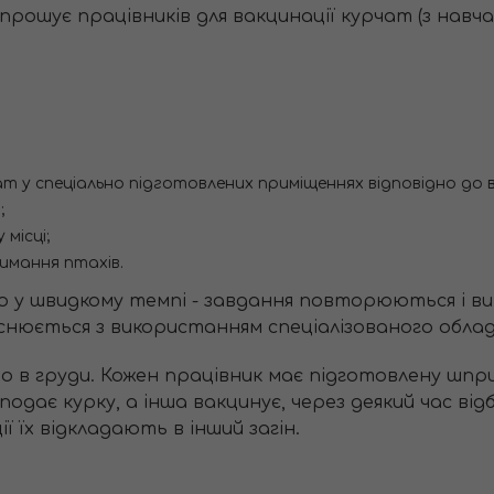
рошує працівників для вакцинації курчат (з навча
.
т у спеціально підготовлених приміщеннях відповідно до
;
місці;
имання птахів.
о у швидкому темпі - завдання повторюються і в
йснюється з використанням спеціалізованого облад
 в груди. Кожен працівник має підготовлену шприц
одає курку, а інша вакцинує, через деякий час від
ї їх відкладають в інший загін.