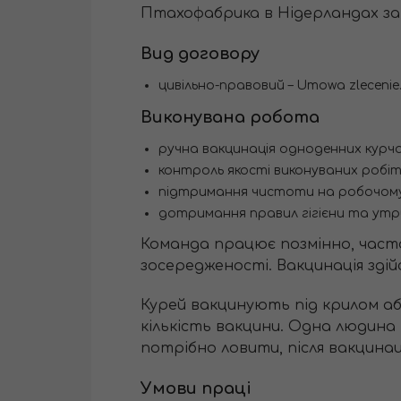
Птахофабрика в Нідерландах зап
Вид договору
цивільно-правовий – Umowa zlecenie
Виконувана робота
ручна вакцинація одноденних курча
контроль якості виконуваних робіт
підтримання чистоти на робочому 
дотримання правил гігієни та утр
Команда працює позмінно, част
зосередженості. Вакцинація зді
Курей вакцинують під крилом або
кількість вакцини. Одна людина п
потрібно ловити, після вакцинаці
Умови праці