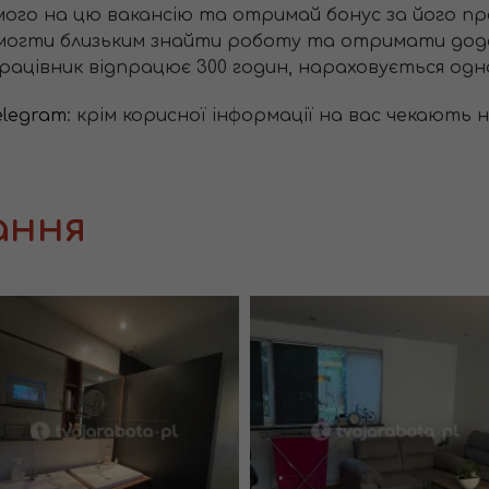
мого на цю вакансію та отримай бонус за його п
омогти близьким знайти роботу та отримати дод
рацівник відпрацює 300 годин, нараховується одн
elegram
: крім корисної інформації на вас чекають 
ання