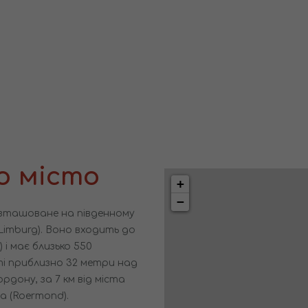
о місто
+
−
розташоване на південному
 (Limburg). Воно входить до
 і має близько 550
ті приблизно 32 метри над
ордону, за 7 км від міста
да (Roermond).