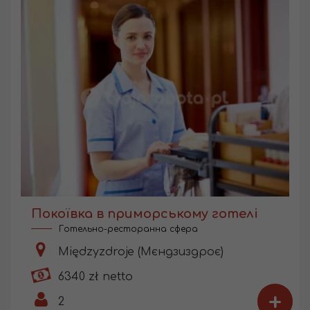
Покоївка в приморському готелі
Готельно-ресторанна сфера
Międzyzdroje (Мєндзиздроє)
6340 zł netto
+
2