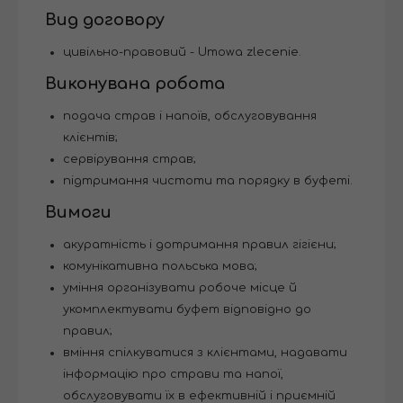
Вид договору
цивільно-правовий - Umowa zlecenie.
Виконувана робота
подача страв і напоїв, обслуговування
клієнтів;
сервірування страв;
підтримання чистоти та порядку в буфеті.
Вимоги
акуратність і дотримання правил гігієни;
комунікативна польська мова;
уміння організувати робоче місце й
укомплектувати буфет відповідно до
правил;
вміння спілкуватися з клієнтами, надавати
інформацію про страви та напої,
обслуговувати їх в ефективній і приємній