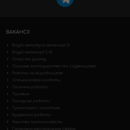
ВАКАНСІЇ
Водій автобуса категорії D
Водій категорії C+E
Опіка та догляд
Сільське господарство та садівництво
Робота на виробництві
Спеціалізовані роботи
Сезонна робота
Торгівля
Складські роботи
Транспорт і логістика
Будівельні роботи
Харчова промисловість
Готельно-ресторанна сфера