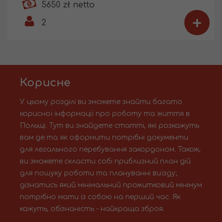
5650 zł netto
+
2
Корисне
У цьому розділі ви зможете знайти багато
корисної інформації про роботу та життя в
Польщі. Тут ви знайдете статті, які розкажуть
вам де та як оформити потрібні документи
для легального перебування закордоном. Також,
ви зможете скласти собі приблизний план дій
для пошуку роботи та плануванні виїзду;
дізнатись який мінімальний прожитковий мінімум
потрібно мати із собою на перший час. Як
кажуть, обізнаність - найкраща зброя.