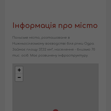
Інформація про місто
Польське місто, розташоване в
Нижньосілезькому воєводстві біля річки Одра.
Займає площу 37,32 км², населення - близько 70
тис. осіб. Має розвинену інфраструктуру.
+
−