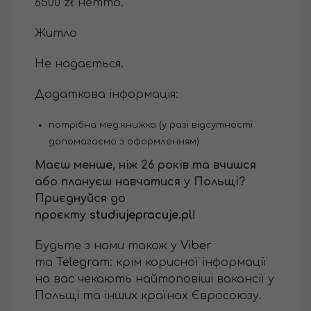
6500 zł нетто.
Житло
Не надається.
Додаткова інформація:
потрібна мед.книжка (у разі відсутності
допомагаємо з оформленням).
Маєш менше, ніж 26 років та вчишся
або плануєш навчатися у Польщі?
Приєднуйся до
проєкту
studiujepracuje.pl
!
Будьте з нами також у
Viber
та
Telegram
: крім корисної інформації
на вас чекають найтоповіші вакансії у
Польщі та інших країнах Євросоюзу.