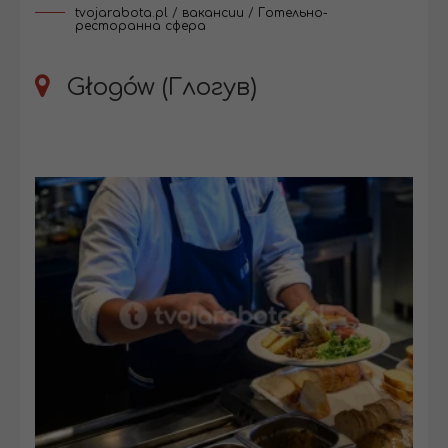
tvojarabota.pl
/
вакансии
/
Готельно-
ресторанна сфера
Głogów (Глогув)