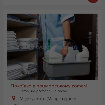
Покоївка в приморському готелі
Готельно-ресторанна сфера
Międzyzdroje (Мєндзиздроє)