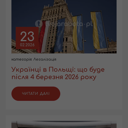
23
02.2026
категорія:
Легалізація
Українці в Польщі: що буде
після 4 березня 2026 року
ЧИТАТИ ДАЛІ