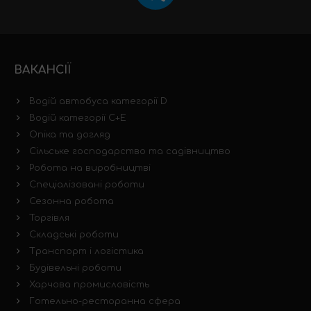
ВАКАНСІЇ
Водій автобуса категорії D
Водій категорії C+E
Опіка та догляд
Сільське господарство та садівництво
Робота на виробництві
Спеціалізовані роботи
Сезонна робота
Торгівля
Складські роботи
Транспорт і логістика
Будівельні роботи
Харчова промисловість
Готельно-ресторанна сфера