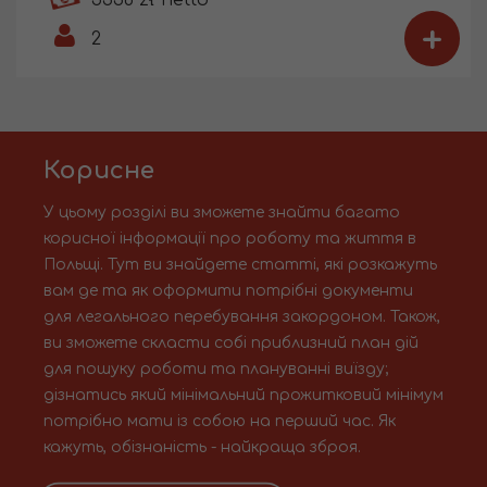
5336 zł netto
+
2
Корисне
У цьому розділі ви зможете знайти багато
корисної інформації про роботу та життя в
Польщі. Тут ви знайдете статті, які розкажуть
вам де та як оформити потрібні документи
для легального перебування закордоном. Також,
ви зможете скласти собі приблизний план дій
для пошуку роботи та плануванні виїзду;
дізнатись який мінімальний прожитковий мінімум
потрібно мати із собою на перший час. Як
кажуть, обізнаність - найкраща зброя.