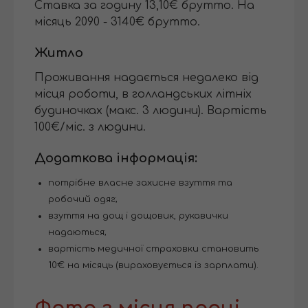
Ставка за годину 13,10€ брутто. На
місяць 2090 - 3140€ брутто.
Житло
Проживання надається недалеко від
місця роботи, в голландських літніх
будиночках (макс. 3 людини). Вартість
100€/міс. з людини.
Додаткова інформація:
потрібне власне захисне взуття та
робочий одяг;
взуття на дощ і дощовик, рукавички
надаються;
вартість медичної страховки становить
10€ на місяць (вираховується із зарплати).