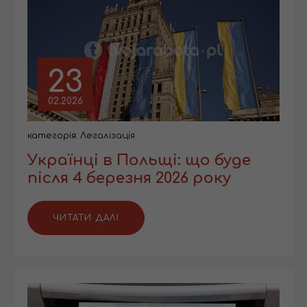
23
02.2026
категорія:
Легалізація
Українці в Польщі: що буде
після 4 березня 2026 року
ЧИТАТИ ДАЛІ