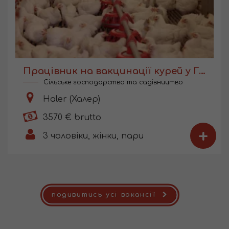
Працівник на вакцинації курей у Голландії
Сільське господарство та садівництво
Haler (Халер)
3570 € brutto
+
3
чоловіки, жінки, пари
подивитись усі вакансії