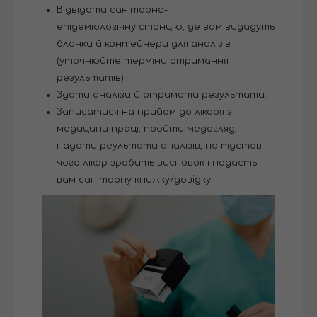
Відвідати санітарно-
епідеміологічну станцію, де вам видадуть
бланки й контейнери для аналізів
(уточнюйте терміни отримання
результатів).
Здати аналізи й отримати результати.
Записатися на прийом до лікаря з
медицини праці, пройти медогляд,
надати реультати аналізів, на підставі
чого лікар зробить висновок і надасть
вам санітарну книжку/довідку.