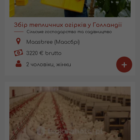
Збір тепличних огірків у Голландії
Сільське господарство та садівництво
Maasbree (Маасбрі)
3220 € brutto
+
2
чоловіки, жінки