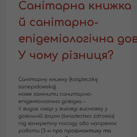
Санітарна книжка
й санітарно-
епідеміологічна дов
У чому різниця?
Санітарну книжку (książeczkę
sanepidowską)
може замінити санитарно-
епідеміологічна довідка –
її видає лікар у вигляді висновку у
довільній формі (świadectwo zdrowia)
під конкретну посаду або напрямок
роботи (
З-н про профілактику та