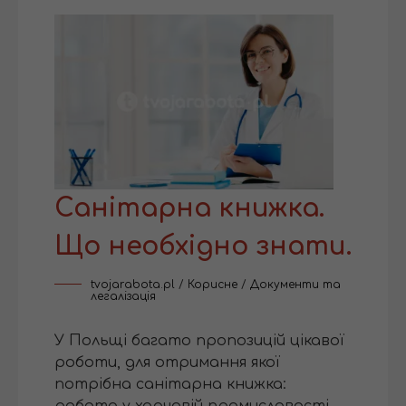
Санітарна книжка.
Що необхідно знати.
tvojarabota.pl
/
Корисне
/
Документи та
легалізація
У Польщі багато пропозицій цікавої
роботи, для отримання якої
потрібна санітарна книжка:
робота у харчовій промисловості,