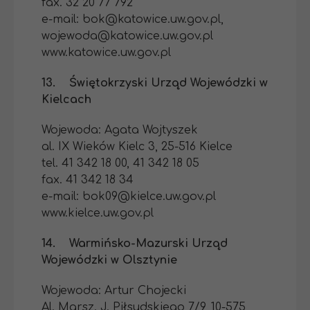
fax. 32 20 77 792
e-mail: bok@katowice.uw.gov.pl,
wojewoda@katowice.uw.gov.pl
www.katowice.uw.gov.pl
13. Świętokrzyski Urząd Wojewódzki w
Kielcach
Wojewoda: Agata Wojtyszek
al. IX Wieków Kielc 3, 25-516 Kielce
tel. 41 342 18 00, 41 342 18 05
fax. 41 342 18 34
e-mail: bok09@kielce.uw.gov.pl
www.kielce.uw.gov.pl
14. Warmińsko-Mazurski Urząd
Wojewódzki w Olsztynie
Wojewoda: Artur Chojecki
Al. Marsz. J. Piłsudskiego 7/9, 10-575