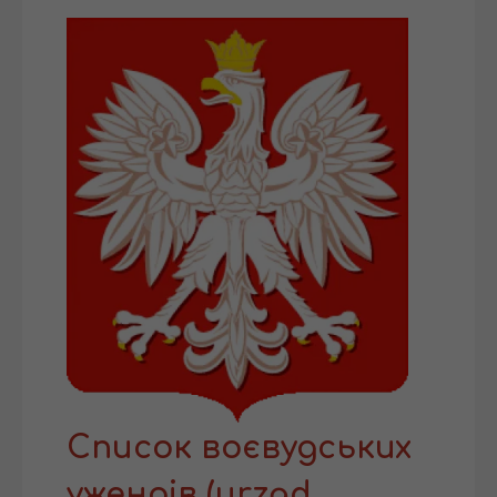
Список воєвудських
ужендів (urząd