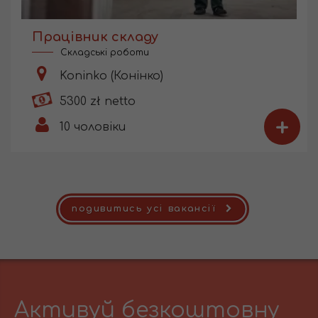
Працівник складу
Складські роботи
Koninko (Конінко)
5300 zł netto
+
10
чоловіки
подивитись усі вакансії
Активуй безкоштовну