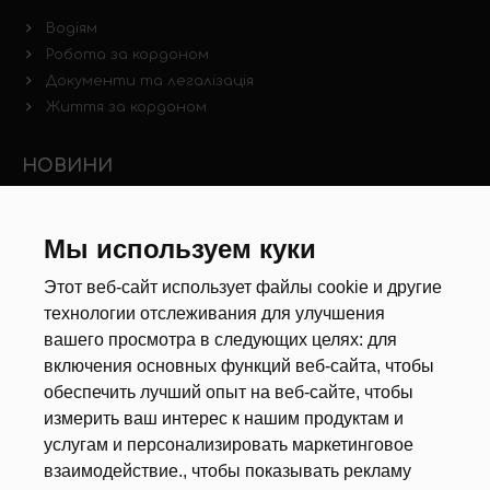
Водіям
Робота за кордоном
Документи та легалізація
Життя за кордоном
НОВИНИ
Новини ринку праці
Інші новини
Мы используем куки
Этот веб-сайт использует файлы cookie и другие
РЕКРУТЕРИ
технологии отслеживания для улучшения
вашего просмотра в следующих целях:
для
Анкета
включения основных функций веб-сайта
,
чтобы
Калькулятор дат
обеспечить лучший опыт на веб-сайте
,
чтобы
Документи
измерить ваш интерес к нашим продуктам и
услугам и персонализировать маркетинговое
ПРО НАС
взаимодействие.
,
чтобы показывать рекламу