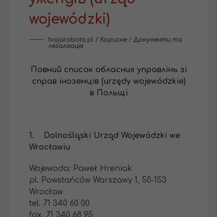
wojewódzki)
tvojarabota.pl
/
Корисне
/
Документи та
легалізація
Повний список обласних управлінь зі
справ іноземців (urzędy wojewódzkie)
в Польщі
1. Dolnośląski Urząd Wojewódzki we
Wrocławiu
Wojewoda: Paweł Hreniak
pl. Powstańców Warszawy 1, 50-153
Wrocław
tel. 71 340 60 00
fax. 71 340 68 95