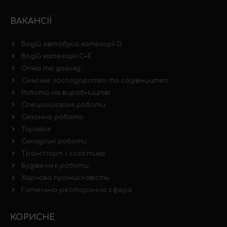
ВАКАНСІЇ
Водій автобуса категорії D
Водій категорії C+E
Опіка та догляд
Сільське господарство та садівництво
Робота на виробництві
Спеціалізовані роботи
Сезонна робота
Торгівля
Складські роботи
Транспорт і логістика
Будівельні роботи
Харчова промисловість
Готельно-ресторанна сфера
КОРИСНЕ