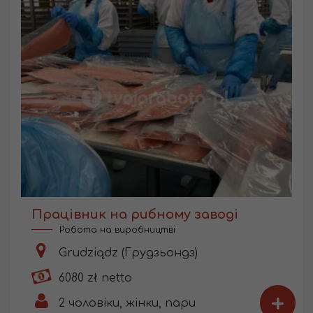
Працівник на рибному заводі
Робота на виробництві
Grudziądz (Грудзьондз)
6080 zł netto
+
2
чоловіки, жінки, пари