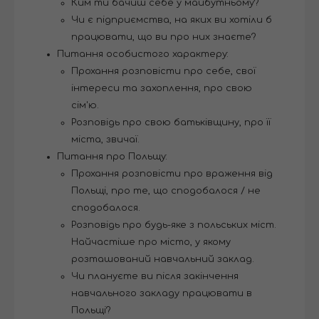
Ким ти бачиш себе у майбутньому?
Чи є підприємства, на яких ви хотіли б
працювати, що ви про них знаєте?
Питання особистого характеру:
Прохання розповісти про себе, свої
інтереси та захоплення, про свою
сім'ю.
Розповідь про свою батьківщину, про її
міста, звичаї.
Питання про Польщу:
Прохання розповісти про враження від
Польщі, про те, що сподобалося / не
сподобалося.
Розповідь про будь-яке з польських міст.
Найчастіше про місто, у якому
розташований навчальний заклад.
Чи плануєте ви після закінчення
навчального закладу працювати в
Польщі?