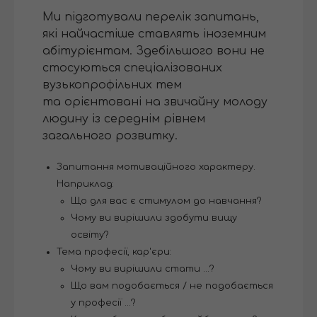
Ми підготували перелік запитань,
які найчастіше ставлять іноземним
абітурієнтам. Здебільшого вони не
стосуються спеціалізованих
вузькопрофільних тем
та орієнтовані на звичайну молоду
людину із середнім рівнем
загального розвитку.
Запитання мотиваційного характеру.
Наприклад:
Що для вас є стимулом до навчання?
Чому ви вирішили здобути вищу
освіту?
Тема професії, кар'єри:
Чому ви вирішили стати ...?
Що вам подобається / не подобається
у професії ...?