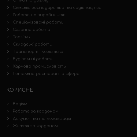
Опіка та догляд
Сільське господарство та садівництво
Робота на виробництві
Спеціалізовані роботи
Сезонна робота
Торгівля
Складські роботи
Транспорт і логістика
Будівельні роботи
Харчова промисловість
Готельно-ресторанна сфера
КОРИСНЕ
Водіям
Робота за кордоном
Документи та легалізація
Життя за кордоном