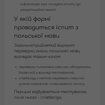
інформацію про складені іспити до
рекрутаційної комісії.
У якій формі
проводиться іспит з
польської мови
Загальноприйнятий варіант
перевірки знань польської мови
виглядає таким чином:
перевірку письмових навичок абітурієнта
(зазвичай у вигляді тестування);
співбесіду з метою перевірки навичок
усного мовлення, словникового запасу.
Першим відбувається тестування,
після нього - співбесіда.