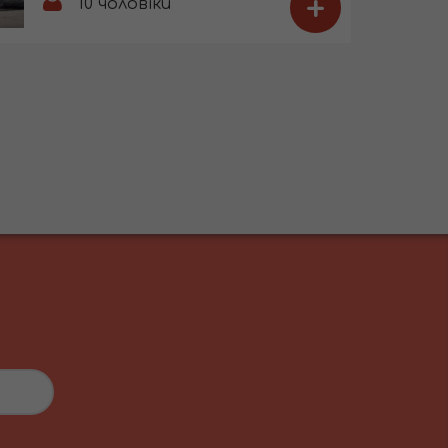
+
10
чоловіки