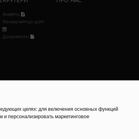
ЕКРУТЕРИ
ПРО НАС
Анкета
Калькулятор дат
Документи
следующих целях:
для включения основных функций
ам и персонализировать маркетинговое