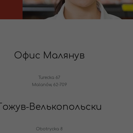
Офис Малянув
Turecka 67
Malanów, 62-709
Гожув-Велькопольски
Obotrycka 8