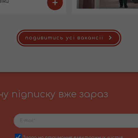
+
віки
подивитись усі вакансії
у підписку вже зараз
Згода на отримання електронних листів