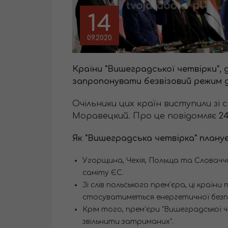
14
09.2020
Країни "Вишеградської четвірки",
запропонувати безвізовий режим дл
Очільники цих країн виступили зі 
Моравецкий. Про це повідомляє
24
Як "Вишеградська четвірка" плану
Угорщина, Чехія, Польща та Словачч
саміту ЄС.
Зі слів польського прем'єра, ці краї
стосуватиметься енергетичної безпе
Крім того, прем'єри "Вишеградської 
звільнити затриманих".