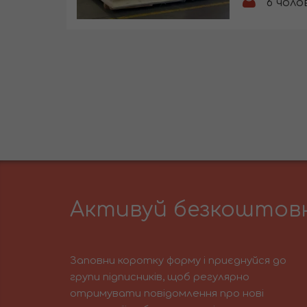
6
чоло
Активуй безкоштовн
Заповни коротку форму і приєднуйся до
групи підписників, щоб регулярно
отримувати повідомлення про нові