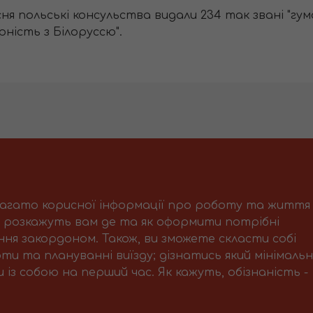
ня польські консульства видали 234 так звані "гум
рність з Білоруссю".
багато корисної інформації про роботу та життя
і розкажуть вам де та як оформити потрібні
ня закордоном. Також, ви зможете скласти собі
ти та плануванні виїзду; дізнатись який мінімаль
із собою на перший час. Як кажуть, обізнаність -