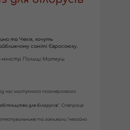
ина та Чехія, хочуть
 найближчому саміті Євросоюзу.
'єр-міністр Польщі Матеуш
під час наступного позачергового
обітництва для білорусів"
. Співпраця
ротестувальників та закликали "негайно