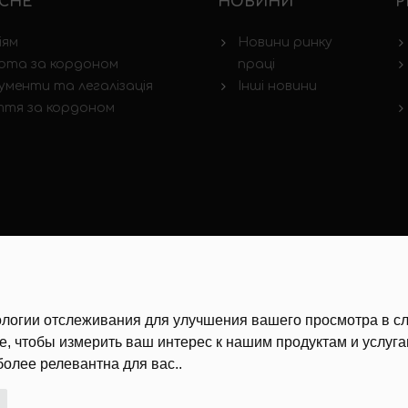
СНЕ
НОВИНИ
Р
іям
Новини ринку
ота за кордоном
праці
ументи та легалізація
Інші новини
тя за кордоном
хнологии отслеживания для улучшения вашего просмотра в 
е
,
чтобы измерить ваш интерес к нашим продуктам и услуг
более релевантна для вас.
.
ПОЛІТИКА КОНФІДЕНЦІЙНОСТІ
/
НАЛАШТУВАННЯ ФАЙЛІВ COOKIE