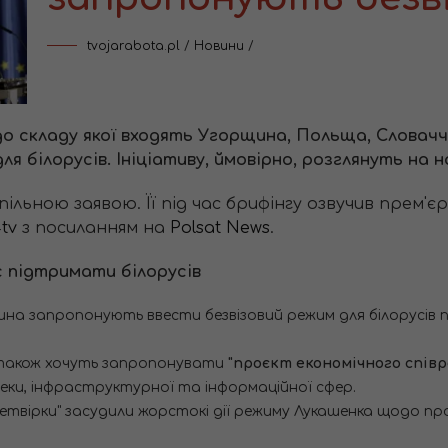
tvojarabota.pl
/
Новини
/
 до складу якої входять Угорщина, Польща, Словачч
я білорусів. Ініціативу, ймовірно, розглянуть на
спільною заявою. Її під час брифінгу озвучив прем
tv
з посиланням на
Polsat News
.
є підтримати білорусів
ина запропонують ввести безвізовий режим для білорусів 
ни також хочуть запропонувати
"проєкт економічного співр
ки, інфраструктурної та інформаційної сфер.
четвірки" засудили жорстокі дії режиму Лукашенка щодо п