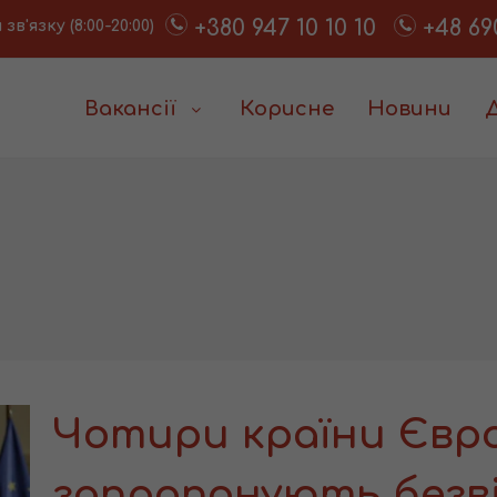
+380 947 10 10 10
+48 69
в'язку (8:00-20:00)
Вакансії
Корисне
Новини
Чотири країни Євр
запропонують безвіз