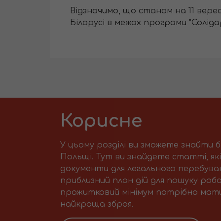
Відзначимо, що станом на 11 верес
Білорусі в межах програми "Соліда
Корисне
У цьому розділі ви зможете знайти 
Польщі. Тут ви знайдете статті, як
документи для легального перебуван
приблизний план дій для пошуку робо
прожитковий мінімум потрібно мати 
найкраща зброя.