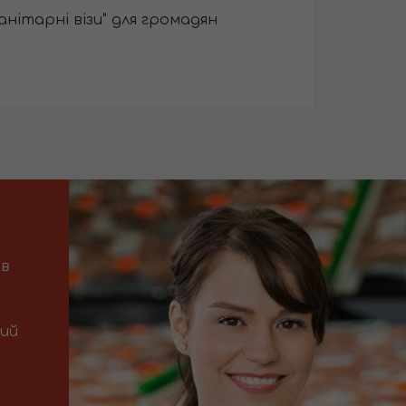
анітарні візи" для громадян
 в
ний