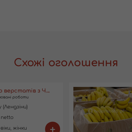
Схожі оголошення
Оператор верстатів з ЧПУ з навчанням
ізовані роботи
 (Лендзіни)
 netto
+
віки, жінки