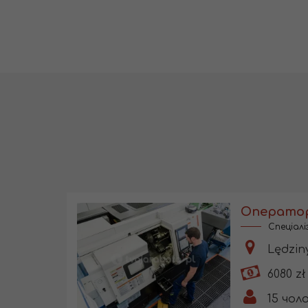
Спеціал
Lędziny
6080 zł
15
чоло