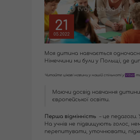
21
05.2022
Моя дитина навчається одночасно в
Німеччини ми були у Польщі, де ди
Читайте цікаві новини у нашій спільноті у
Viber
т
Маючи досвід навчання дитини в
європейської освіти.
Перша відмінність
– це педагоги. 
На учнів не підвищують голос, не
перепитувати, уточнювати, підхо