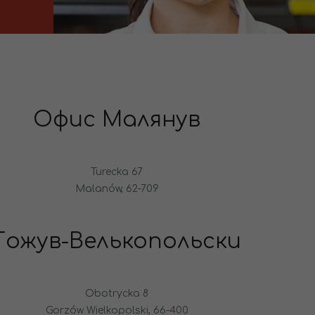
Офис Малянув
Turecka 67
Malanów, 62-709
Гожув-Велькопольски
Obotrycka 8
Gorzów Wielkopolski, 66-400