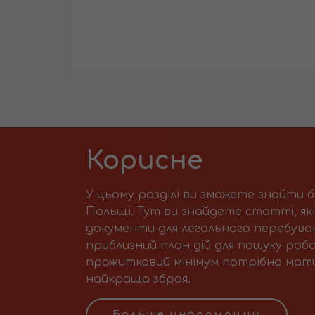
Корисне
У цьому розділі ви зможете знайти 
Польщі. Тут ви знайдете статті, як
документи для легального перебуван
приблизний план дій для пошуку робо
прожитковий мінімум потрібно мати 
найкраща зброя.
Больше информации