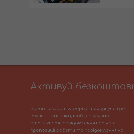
Активуй безкоштовн
Заповни коротку форму і приєднуйся до
групи підписників, щоб регулярно
отримувати повідомлення про нові
пропозиції роботи та повідомлення на