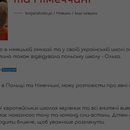
tvojarabota.pl
/
Новини
/
Інші новини
 німецькій гімназії та у своїй українській школі 
тина також відвідувала польську школу - Ольга.
а
Telegram
 Польщі та Німеччині, можу розповісти про явні 
У європейських школах керівник та всі вчителі ви
має наказного тону та команд сіли-встали. Дітям 
дити ближче, щоб уважніше розглянути.