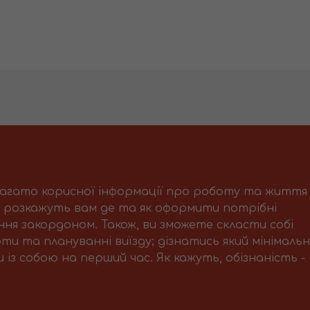
багато корисної інформації про роботу та життя
і розкажуть вам де та як оформити потрібні
ня закордоном. Також, ви зможете скласти собі
ти та плануванні виїзду; дізнатись який мінімаль
із собою на перший час. Як кажуть, обізнаність -