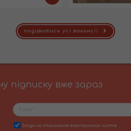
подивитись усі вакансії
у підписку вже зараз
Згода на отримання електронних листів