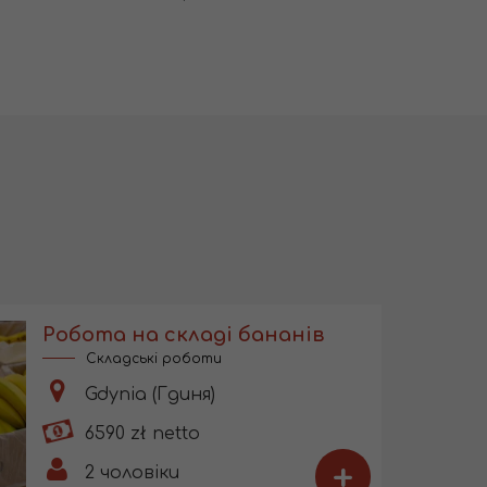
Робота на складі бананів
Складські роботи
Gdynia (Гдиня)
6590 zł netto
+
2
чоловіки