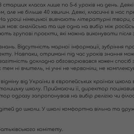
В старших класах лише по 5–6 уроків на день. Дея
м, але не більше 40 хвилин. Деякі, класичні в нас
 На уроці німецької вивчають літературні твори,
них мов: англійська та ще одна на вибір між росі
ть групові проєкти, які можна виконувати після за
знань. Відсутність марної інформації, зубріння пр
пекту. Навпаки, отримані під час уроків знання м
ро вагітність докладно обговорювався кожен спосі
тем ні вчитель, ні учні не червоніли, не комплексу
а відміну від України в європейських країнах школа в
толицьку школу. Приймаючи її, директор поцікавив
ектор одразу запропонував на вибір релігію чи філо
дітей до школи. У школі комфортна вільна та дру
батьківського комітету.