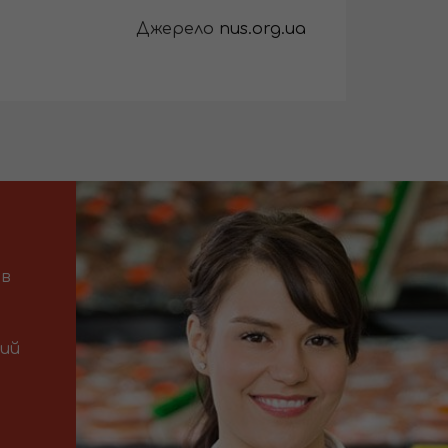
Джерело
nus.org.ua
 в
ний