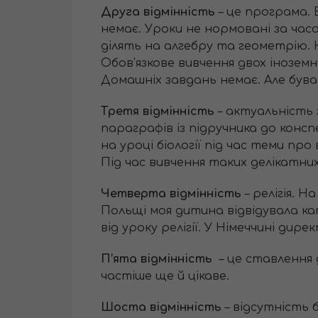
Друга відмінність
– це програма. 
немає. Уроки не нормовані за часо
ділять на алгебру та геометрію.
Обов’язкове вивчення двох інозем
Домашніх завдань немає. Але буваю
Третя відмінність
– актуальність 
параграфів із підручника до конс
на уроці біології під час теми п
Під час вивчення таких делікатних 
Четверта відмінність
– релігія. Н
Польщі моя дитина відвідувала ка
від уроку релігії. У Німеччині дир
П’ята відмінність
– це ставлення 
частіше ще й цікаве.
Шоста відмінність
– відсутність 