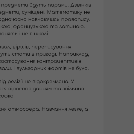
кі предмети йдуть парами. Дзвінків
 предмети, суміщені. Математику не
 одночасно навчаючись правопису.
йською, французькою та латиною.
нять і не в школі.
авил, віршів, переписування
ожуть стати в пригоді. Наприклад,
б застосування контрацептивів.
вали. І вульгарних жартів не було.
ід релігії не відокремлена. У
ся віросповіданням та звільнив
софію.
жня атмосфера. Навчання легке, а