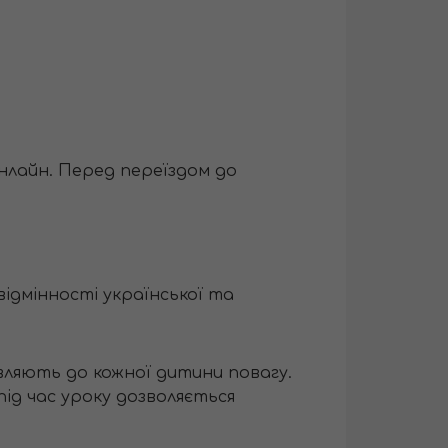
онлайн. Перед переїздом до
відмінності української та
являють до кожної дитини повагу.
під час уроку дозволяється