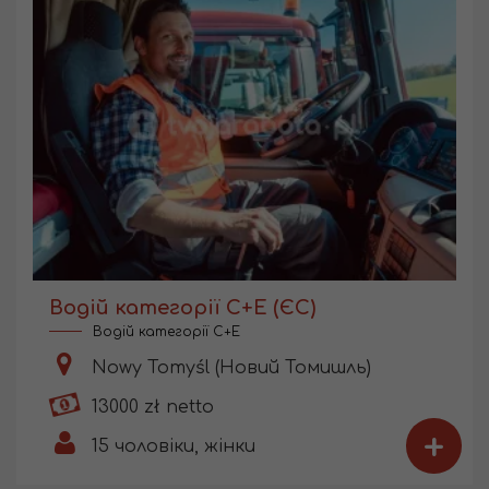
Водій категорії С+Е (ЄС)
Водій категорії C+E
Nowy Tomyśl (Новий Томишль)
13000 zł netto
+
15
чоловіки, жінки