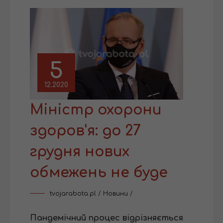
5
12.2020
Міністр охорони
здоров'я: до 27
грудня нових
обмежень не буде
tvojarabota.pl
/
Новини
/
Пандемічний процес відрізняється