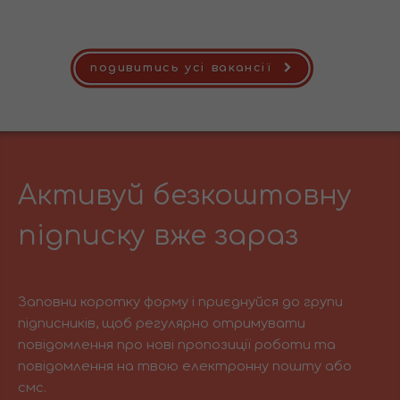
подивитись усі вакансії
Активуй безкоштовну
підписку вже зараз
Заповни коротку форму і приєднуйся до групи
підписників, щоб регулярно отримувати
повідомлення про нові пропозиції роботи та
повідомлення на твою електронну пошту або
смс.