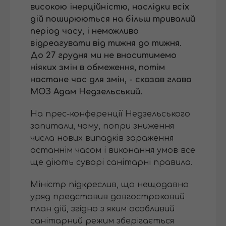
високою інерційністю, наслідки всіх
дій поширюються на більш тривалий
період часу, і неможливо
відреагувати від тижня до тижня.
До 27 грудня ми не вноситимемо
ніяких змін в обмеження, потім
настане час для змін, - сказав глава
МОЗ Адам Недзельський.
На прес-конференції Недзельського
запитали, чому, попри зниження
числа нових випадків зараження
останнім часом і виконання умов все
ще діють суворі санітарні правила.
Міністр підкреслив, що нещодавно
уряд представив довгостроковий
план дій, згідно з яким особливий
санітарний режим зберігається