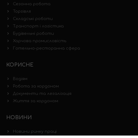
Сезонна робота
Торгівля
Складські роботи
Транспорт і логістика
Будівельні роботи
Харчова промисловість
Готельно-ресторанна сфера
КОРИСНЕ
Водіям
Робота за кордоном
Документи та легалізація
Життя за кордоном
НОВИНИ
Новини ринку праці