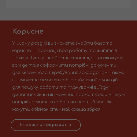
Корисне
У цьому розділі ви зможете знайти багато
корисної інформації про роботу та життя в
Польщі. Тут ви знайдете статті, які розкажуть
вам де та як оформити потрібні документи
для легального перебування закордоном. Також,
ви зможете скласти собі приблизний план дій
для пошуку роботи та плануванні виїзду;
дізнатись який мінімальний прожитковий мінімум
потрібно мати із собою на перший час. Як
кажуть, обізнаність - найкраща зброя.
Больше информации