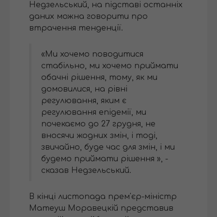
Недзельський, на підставі останніх
даних можна говорити про
втрачення тенденції.
«Ми хочемо поводитися
стабільно, ми хочемо приймати
обачні рішення, тому, як ми
домовилися, на рівні
регулювання, яким є
регулювання епідемії, ми
почекаємо до 27 грудня, не
вносячи жодних змін, і тоді,
звичайно, буде час для змін, і ми
будемо приймати рішення », -
сказав Недзельський.
В кінці листопада прем'єр-міністр
Матеуш Моравецкій представив