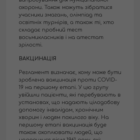
випробування для муніципальної
охорони. Також можуть зібратися
учасники змагань, олімпіад та
освітніх турнірів, а також ті, хто
складає пробний тест
восьмикласників і на атестат
зрілості.
ВАКЦИНАЦІЯ
Регламент визначає, кому може бути
зроблена вакцинація проти COVID-
19 на першому етапі. У цю групу
увійшли пацієнти, які перебувають в
установах, що надають цілодобову
допомогу інвалідам, хронічним
хворим і людям похилого віку. На
першому етапі вакцинація буде
також охоплювати людей, що