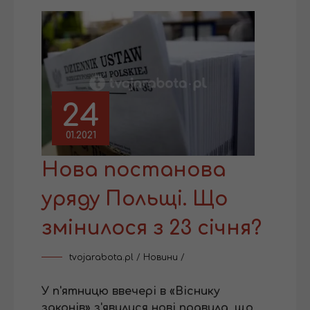
24
01.2021
Нова постанова
уряду Польщі. Що
змінилося з 23 січня?
tvojarabota.pl
/
Новини
/
У п'ятницю ввечері в «Віснику
законів» з'явилися нові правила, що