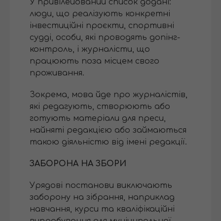
У привілейований список додані:
люди, що реалізують конкретні
інвестиційні проєкти, спортивні
судді, особи, які проводять допінг-
контроль, і журналісти, що
працюють поза місцем свого
проживання.
Зокрема, мова йде про журналістів,
які редагують, створюють або
готують матеріали для преси,
найняті редакцією або займаються
такою діяльністю від імені редакції.
ЗАБОРОНА НА ЗБОРИ
Урядові постанови виключають
заборону на зібрання, наприклад
навчання, курси та кваліфікаційні