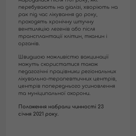
народилися після 1961 року, які:
перебувають на діалізі, хворіють на
рак під час лікування до року,
проходять хронічну штучну
вентиляцію легенів або після
трансплантації клітин, тканин і
органів.
Швидшою можливістю вакцинації
можуть скористатися також
педагогічні працівники регіональних
лікувально-терапевтичних центрів,
центрів попереднього усиновлення
та муніципальної охорони.
Положення набрали чинності 23
січня 2021 року.