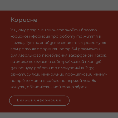
Корисне
У цьому розділі ви зможете знайти багато
корисної інформації про роботу та життя в
Польщі. Тут ви знайдете статті, які розкажуть
вам де та як оформити потрібні документи
для легального перебування закордоном. Також,
ви зможете скласти собі приблизний план дій
для пошуку роботи та плануванні виїзду;
дізнатись який мінімальний прожитковий мінімум
потрібно мати із собою на перший час. Як
кажуть, обізнаність - найкраща зброя.
Больше информации