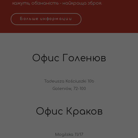
кажуть, обізнаність - найкраща зброя.
Больше информации
Офис Голенюв
Tadeusza Kościuszki 10b
Goleniów, 72-100
Офис Краков
Mogilska 11/17