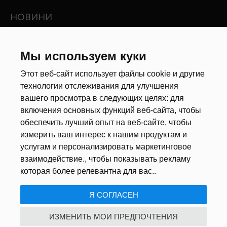
НОВИНИ
Новини ринку праці
Мы используем куки
Інші новини
Этот веб-сайт использует файлы cookie и другие
РЕКРУТЕРИ
технологии отслеживания для улучшения
вашего просмотра в следующих целях:
для
Анкета
включения основных функций веб-сайта
,
чтобы
Калькулятор дат
обеспечить лучший опыт на веб-сайте
,
чтобы
Документи
измерить ваш интерес к нашим продуктам и
услугам и персонализировать маркетинговое
ПРО НАС
взаимодействие.
,
чтобы показывать рекламу
которая более релевантна для вас.
.
ПОЛІТИКА КОНФІДЕНЦІЙНОСТІ
/
НАЛАШТУВАННЯ ФАЙЛІВ
Я СОГЛАСЕН
COOKIE
ИЗМЕНИТЬ МОИ ПРЕДПОЧТЕНИЯ