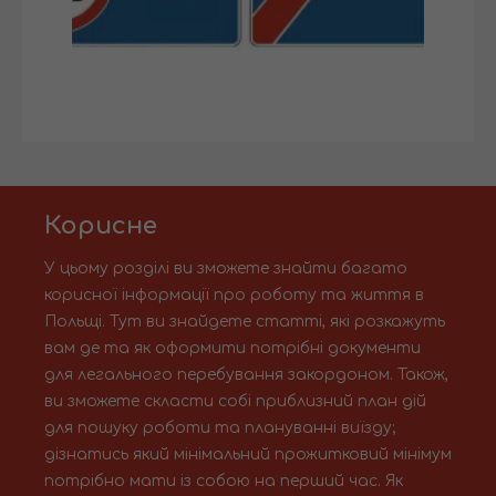
Корисне
У цьому розділі ви зможете знайти багато
корисної інформації про роботу та життя в
Польщі. Тут ви знайдете статті, які розкажуть
вам де та як оформити потрібні документи
для легального перебування закордоном. Також,
ви зможете скласти собі приблизний план дій
для пошуку роботи та плануванні виїзду;
дізнатись який мінімальний прожитковий мінімум
потрібно мати із собою на перший час. Як