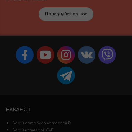
Приєднуйся до нас
ВАКАНСІЇ
Водій автобуса категорії D
Водій категорії C+E