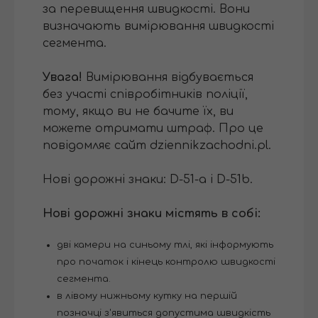
за перевищення швидкості. Вони
визначають вимірювання швидкості
сегмента.
Увага!
Вимірювання відбувається
без участі співробітників поліції,
тому, якщо ви не бачите їх, ви
можете отримати штраф. Про це
повідомляє сайт dziennikzachodni.pl.
Нові дорожні знаки: D-51-a і D-51b.
Нові дорожні знаки містять в собі:
дві камери на синьому тлі, які інформують
про початок і кінець контролю швидкості
сегмента.
в лівому нижньому кутку на першій
позначці з'явиться допустима швидкість