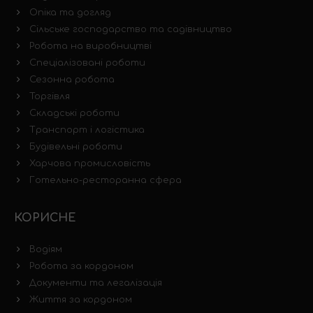
Опіка та догляд
Сільське господарство та садівництво
Робота на виробництві
Спеціалізовані роботи
Сезонна робота
Торгівля
Складські роботи
Транспорт і логістика
Будівельні роботи
Харчова промисловість
Готельно-ресторанна сфера
КОРИСНЕ
Водіям
Робота за кордоном
Документи та легалізація
Життя за кордоном