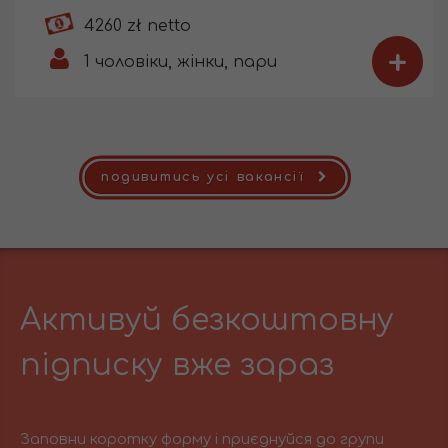
4260 zł netto
+
1
чоловіки, жінки, пари
подивитись усі вакансії
Активуй безкоштовну
підписку вже зараз
Заповни коротку форму і приєднуйся до групи