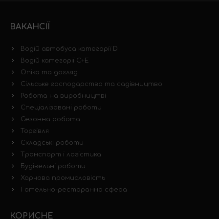
ВАКАНСІЇ
Водій автобуса категорії D
Водій категорії C+E
Опіка та догляд
Сільське господарство та садівництво
Робота на виробництві
Спеціалізовані роботи
Сезонна робота
Торгівля
Складські роботи
Транспорт і логістика
Будівельні роботи
Харчова промисловість
Готельно-ресторанна сфера
КОРИСНЕ