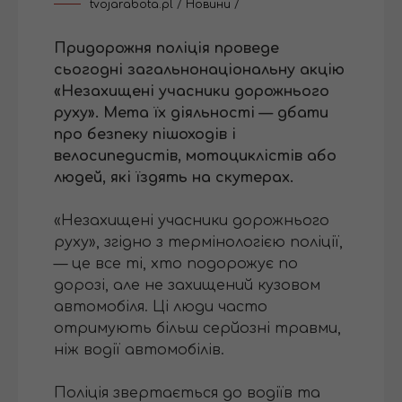
tvojarabota.pl
/
Новини
/
Придорожня поліція проведе
сьогодні загальнонаціональну акцію
«Незахищені учасники дорожнього
руху». Мета їх діяльності — дбати
про безпеку пішоходів і
велосипедистів, мотоциклістів або
людей, які їздять на скутерах.
«Незахищені учасники дорожнього
руху», згідно з термінологією поліції,
— це все ті, хто подорожує по
дорозі, але не захищений кузовом
автомобіля. Ці люди часто
отримують більш серйозні травми,
ніж водії автомобілів.
Поліція звертається до водіїв та