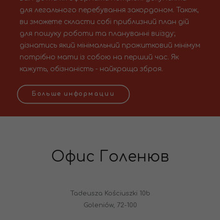
для легального перебування закордоном. Також,
ви зможете скласти собі приблизний план дій
для пошуку роботи та плануванні виїзду;
дізнатись який мінімальний прожитковий мінімум
потрібно мати із собою на перший час. Як
кажуть, обізнаність - найкраща зброя.
Больше информации
Офис Голенюв
Tadeusza Kościuszki 10b
Goleniów, 72-100