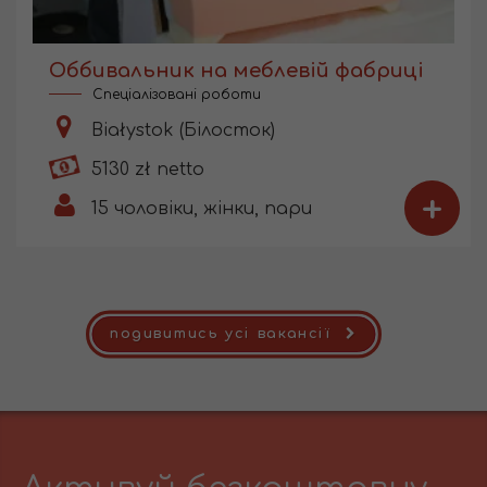
Оббивальник на меблевій фабриці
Спеціалізовані роботи
Białystok (Білосток)
5130 zł netto
+
15
чоловіки, жінки, пари
подивитись усі вакансії