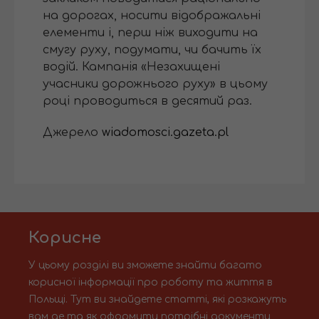
на дорогах, носити відображальні
елементи і, перш ніж виходити на
смугу руху, подумати, чи бачить їх
водій. Кампанія «Незахищені
учасники дорожнього руху» в цьому
році проводиться в десятий раз.
Джерело
wiadomosci.gazeta.pl
Корисне
У цьому розділі ви зможете знайти багато
корисної інформації про роботу та життя в
Польщі. Тут ви знайдете статті, які розкажуть
вам де та як оформити потрібні документи