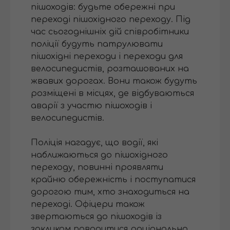
пішоходів: будьте обережні при
переході пішохідного переходу. Під
час сьогоднішніх дій співробітники
поліції будуть патрулювати
пішохідні переходи і переходи для
велосипедистів, розташованих на
жвавих дорогах. Вони також будуть
розміщені в місцях, де відбуваються
аварії з участю пішоходів і
велосипедистів.
Поліція нагадує, що водії, які
наближаються до пішохідного
переходу, повинні проявляти
крайню обережність і поступатися
дорогою тим, хто знаходиться на
переході. Офіцери також
звертаються до пішоходів із
закликом поводитися раціонально