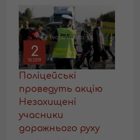
2
10.2019
Поліцейські
проведуть акцію
Незахищені
учасники
дорожнього руху