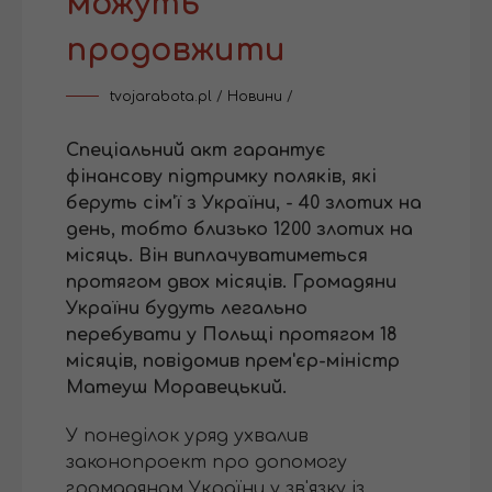
можуть
продовжити
tvojarabota.pl
/
Новини
/
Спеціальний акт гарантує
фінансову підтримку поляків, які
беруть сім'ї з України, - 40 злотих на
день, тобто близько 1200 злотих на
місяць. Він виплачуватиметься
протягом двох місяців. Громадяни
України будуть легально
перебувати у Польщі протягом 18
місяців, повідомив прем'єр-міністр
Матеуш Моравецький.
У понеділок уряд ухвалив
законопроект про допомогу
громадянам України у зв'язку із