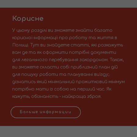
Корисне
У цьому розділі ви зможете знайти багато
корисної інформації про роботу та життя в
Польщі. Тут ви знайдете статті, які розкажуть
вам де та як оформити потрібні документи
для легального перебування закордоном. Також,
ви зможете скласти собі приблизний план дій
для пошуку роботи та плануванні виїзду;
дізнатись який мінімальний прожитковий мінімум
потрібно мати із собою на перший час. Як
кажуть, обізнаність - найкраща зброя.
Больше информации