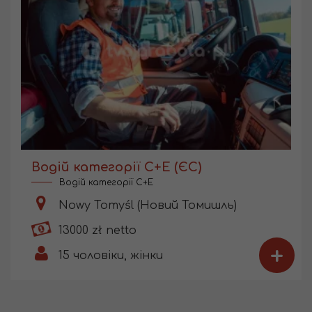
Водій категорії С+Е (ЄС)
Водій категорії C+E
Nowy Tomyśl (Новий Томишль)
13000 zł netto
+
15
чоловіки, жінки