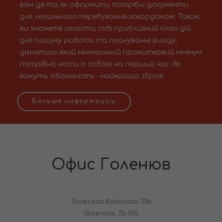
вам де та як оформити потрібні документи
для легального перебування закордоном. Також,
ви зможете скласти собі приблизний план дій
для пошуку роботи та плануванні виїзду;
дізнатись який мінімальний прожитковий мінімум
потрібно мати із собою на перший час. Як
кажуть, обізнаність - найкраща зброя.
Больше информации
Офис Голенюв
Tadeusza Kościuszki 10b
Goleniów, 72-100