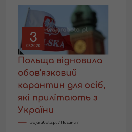
3
07.2020
Польща відновила
обов'язковий
карантин для осіб,
які прилітають з
України
tvojarabota.pl
/
Новини
/