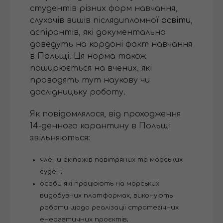
студентів різних форм навчання,
слухачів вишів післядипломної
освіти
,
аспірантів, які документально
доведуть на кордоні факт навчання
в Польщі. Ця норма також
поширюється на вчених, які
проводять тут наукову чи
дослідницьку роботу.
Як повідомлялося, від проходження
14-денного карантину в Польщі
звільняються:
члени екіпажів повітряних та морських
суден;
особи які працюють на морських
видобувних платформах, виконують
роботи щодо реалізації стратегічних
енергетичних проєктів;