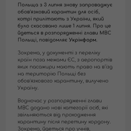
Польща з 3 липня знову запроваджує
обов’язковий карантин для осіб,
котрі прилітають з України, який
було скасовано лише 1 липня. Про це
йдеться в розпорядженні глави МВС
Польщі, повідомляє
Укрінформ
.
Зокрема, у документі з переліку
країн поза межами ЄС, з аеропортів
яких пасажири мають право на в’їзд
на територію Польщі без
обов’язкового карантину, вилучено
Україну.
Водночас у розпорядженні глави
МВС додано нові категорії осіб, які
звільняються від проходження
карантину після перетину кордону.
Зокрема, йдеться про учнів,