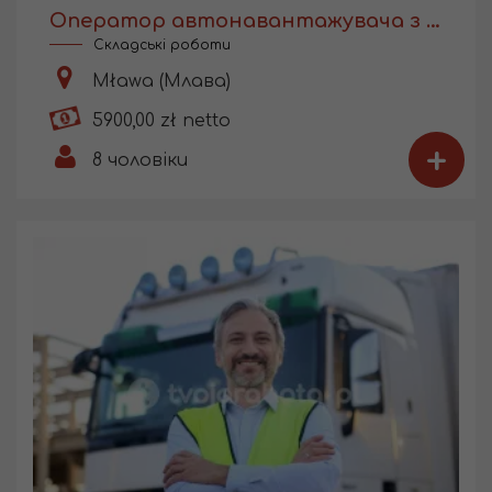
Оператор автонавантажувача з UDT
Складські роботи
Mława (Млава)
5900,00 zł netto
+
8
чоловіки