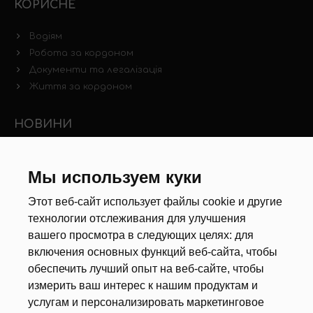
КОРИСНЕ
Водіям
Робота за кордоном
Документи та легалізація
Життя за кордоном
НОВИНИ
Новини ринку праці
Інші новини
Мы используем куки
Этот веб-сайт использует файлы cookie и другие
РЕКРУТЕРИ
технологии отслеживания для улучшения
вашего просмотра в следующих целях:
для
Анкета
включения основных функций веб-сайта
,
чтобы
Калькулятор дат
обеспечить лучший опыт на веб-сайте
,
чтобы
Документи
измерить ваш интерес к нашим продуктам и
услугам и персонализировать маркетинговое
ПРО НАС