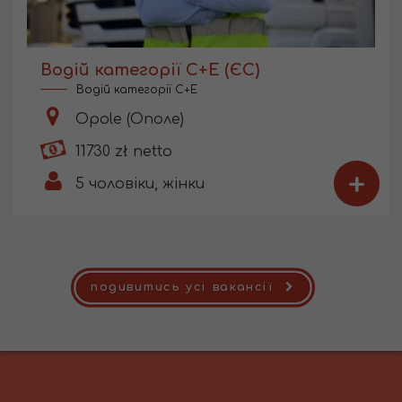
Водій категорії С+Е (ЄС)
Водій категорії C+E
Opole (Ополе)
11730 zł netto
+
5
чоловіки, жінки
подивитись усі вакансії