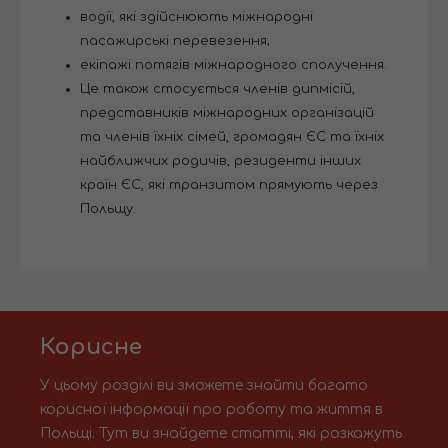
водії, які здійснюють міжнародні
пасажирські перевезення;
екіпажі потягів міжнародного сполучення.
Це також стосується членів дипмісій,
представників міжнародних організацій
та членів їхніх сімей, громадян ЄС та їхніх
найближчих родичів, резиденти інших
країн ЄС, які транзитом прямують через
Польщу.
Корисне
У цьому розділі ви зможете знайти багато
корисної інформації про роботу та життя в
Польщі. Тут ви знайдете статті, які розкажуть