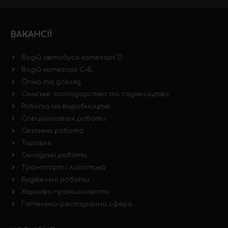
ВАКАНСІЇ
Водій автобуса категорії D
Водій категорії C+E
Опіка та догляд
Сільське господарство та садівництво
Робота на виробництві
Спеціалізовані роботи
Сезонна робота
Торгівля
Складські роботи
Транспорт і логістика
Будівельні роботи
Харчова промисловість
Готельно-ресторанна сфера