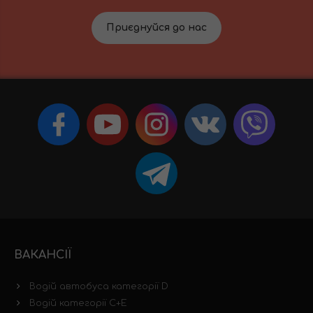
Приєднуйся до нас
ВАКАНСІЇ
Водій автобуса категорії D
Водій категорії C+E