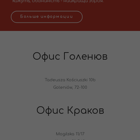
кажуть, обізнаність - найкраща зброя.
Больше информации
Офис Голенюв
Tadeusza Kościuszki 10b
Goleniów, 72-100
Офис Краков
Mogilska 11/17