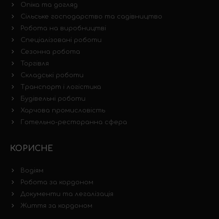
Опіка та догляд
Сільське господарство та садівництво
Робота на виробництві
Спеціалізовані роботи
Сезонна робота
Торгівля
Складські роботи
Транспорт і логістика
Будівельні роботи
Харчова промисловість
Готельно-ресторанна сфера
КОРИСНЕ
Водіям
Робота за кордоном
Документи та легалізація
Життя за кордоном