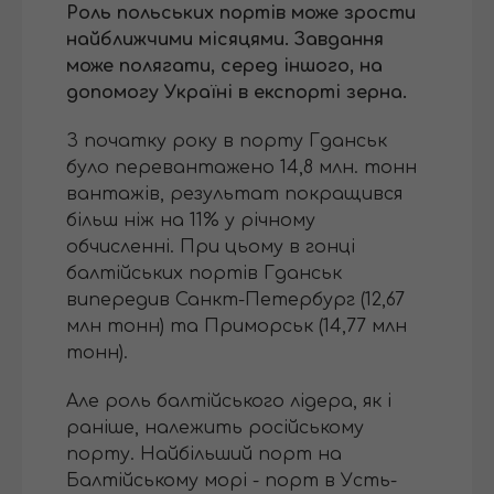
Роль польських портів може зрости
найближчими місяцями. Завдання
може полягати, серед іншого, на
допомогу Україні в експорті зерна.
З початку року в порту Гданськ
було перевантажено 14,8 млн. тонн
вантажів, результат покращився
більш ніж на 11% у річному
обчисленні. При цьому в гонці
балтійських портів Гданськ
випередив Санкт-Петербург (12,67
млн ​​тонн) та Приморськ (14,77 млн ​​
тонн).
Але роль балтійського лідера, як і
раніше, належить російському
порту. Найбільший порт на
Балтійському морі - порт в Усть-