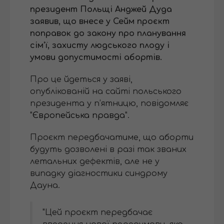
президент Польщі Анджей Дуда
заявив, що внесе у Сейм проєкт
поправок до закону про планування
сім'ї, захисту людського плоду і
умови допустимості абортів.
Про це йдеться у заяві,
опублікованій на сайті польського
президента у п’ятницю, повідомляє
"
Європейська правда
".
Проєкт передбачатиме, що аборти
будуть дозволені в разі так званих
летальних дефектів, але не у
випадку діагностики синдрому
Дауна.
"Цей проєкт передбачає