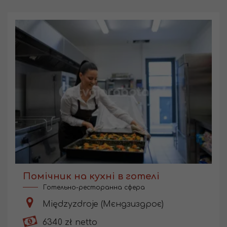
Помічник на кухні в готелі
Готельно-ресторанна сфера
Międzyzdroje (Мєндзиздроє)
6340 zł netto