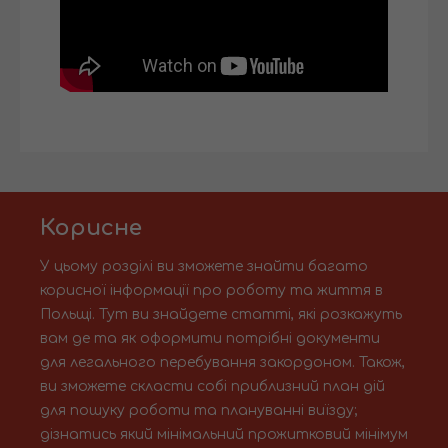
Корисне
У цьому розділі ви зможете знайти багато
корисної інформації про роботу та життя в
Польщі. Тут ви знайдете статті, які розкажуть
вам де та як оформити потрібні документи
для легального перебування закордоном. Також,
ви зможете скласти собі приблизний план дій
для пошуку роботи та плануванні виїзду;
дізнатись який мінімальний прожитковий мінімум