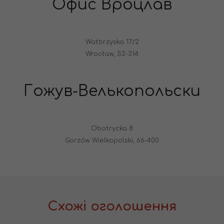
Офис Вроцлав
Watbrzyska 17/2
Wrocław, 52-314
Гожув-Велькопольски
Obotrycka 8
Gorzów Wielkopolski, 66-400
Схожі оголошення