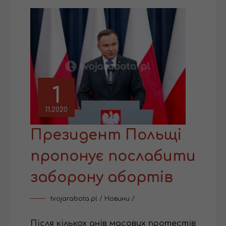
1
11.2020
Президент Польщі
пропонує послабити
заборону абортів
tvojarabota.pl
/
Новини
/
Після кількох днів масових протестів