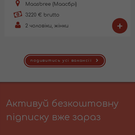
Maasbree (Маасбрі)
3220 € brutto
+
2
чоловіки, жінки
подивитись усі вакансії
Активуй безкоштовну
підписку вже зараз