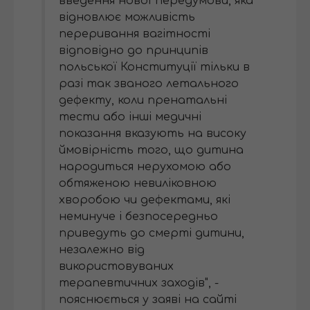
введення нової передумови, яка
відновлює можливість
переривання вагітності
відповідно до принципів
польської Конституції тільки в
разі так званого летального
дефекту, коли пренатальні
тести або інші медичні
показання вказують на високу
ймовірність того, що дитина
народиться нерухомою або
обтяженою невиліковною
хворобою чи дефектами, які
неминуче і безпосередньо
приведуть до смерті дитини,
незалежно від
використовуваних
терапевтичних заходів", -
пояснюється у заяві на сайті