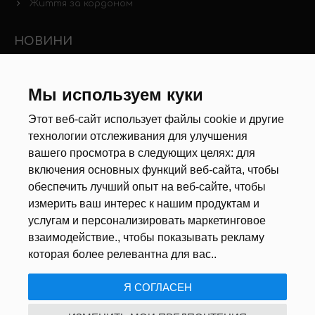
Життя за кордоном
НОВИНИ
Новини ринку праці
Інші новини
Мы используем куки
Этот веб-сайт использует файлы cookie и другие
РЕКРУТЕРИ
технологии отслеживания для улучшения
вашего просмотра в следующих целях:
для
Анкета
включения основных функций веб-сайта
,
чтобы
Калькулятор дат
обеспечить лучший опыт на веб-сайте
,
чтобы
Документи
измерить ваш интерес к нашим продуктам и
услугам и персонализировать маркетинговое
ПРО НАС
взаимодействие.
,
чтобы показывать рекламу
которая более релевантна для вас.
.
ПОЛІТИКА КОНФІДЕНЦІЙНОСТІ
/
НАЛАШТУВАННЯ ФАЙЛІВ
Я СОГЛАСЕН
COOKIE