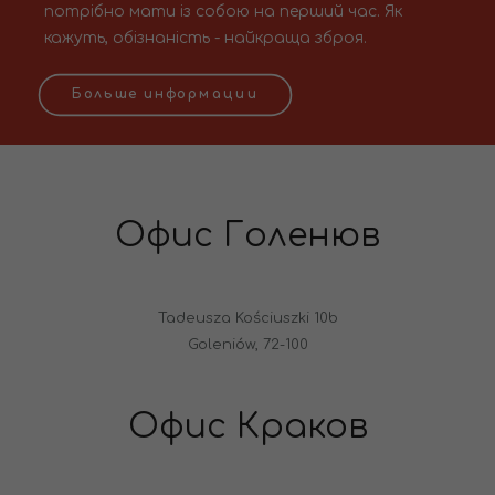
потрібно мати із собою на перший час. Як
кажуть, обізнаність - найкраща зброя.
Больше информации
Офис Голенюв
Tadeusza Kościuszki 10b
Goleniów, 72-100
Офис Краков