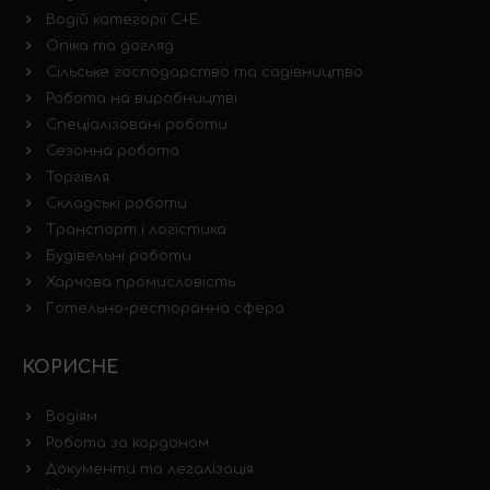
Водій категорії C+E
Опіка та догляд
Сільське господарство та садівництво
Робота на виробництві
Спеціалізовані роботи
Сезонна робота
Торгівля
Складські роботи
Транспорт і логістика
Будівельні роботи
Харчова промисловість
Готельно-ресторанна сфера
КОРИСНЕ
Водіям
Робота за кордоном
Документи та легалізація